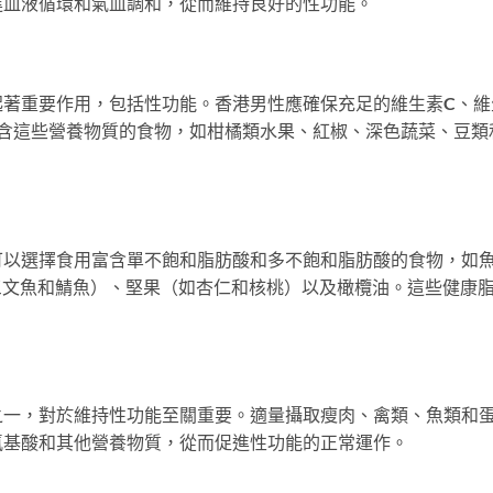
進血液循環和氣血調和，從而維持良好的性功能。
起著重要作用，包括性功能。香港男性應確保充足的維生素C、維
富含這些營養物質的食物，如柑橘類水果、紅椒、深色蔬菜、豆類
可以選擇食用富含單不飽和脂肪酸和多不飽和脂肪酸的食物，如
三文魚和鯖魚）、堅果（如杏仁和核桃）以及橄欖油。這些健康
之一，對於維持性功能至關重要。適量攝取瘦肉、禽類、魚類和
氨基酸和其他營養物質，從而促進性功能的正常運作。