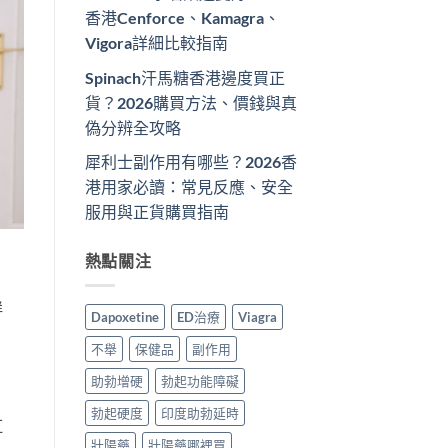
香港Cenforce、Kamagra、
Vigora詳細比較指南
Spinach汗馬糖香港邊度買正
貨？2026購買方法、價錢與真
偽分辨全攻略
犀利士副作用有哪些？2026香
港用家必讀：常見反應、安全
服用與正貨購買指南
熱點關注
鮮
Dapoxetine
ED治療
Viagra
不舉
保健品
副作用
助勃增硬
勃起功能障礙
勃起硬度
印度助勃延時
紅
壯陽藥
壯陽藥哪裡買