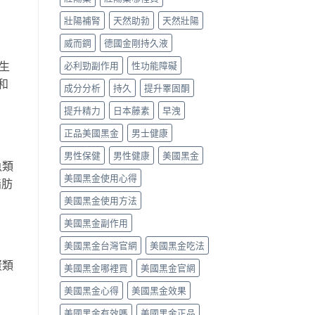
壯陽補腎
天然助勃
天然壯陽
威而鋼
德國金剛持久液
生
必利勁副作用
性功能障礙
和
成分分析
持久
提升睪固酮
提升精力
日本藤素
早洩
正品美國黑金
男士健康
男性保健
男性健康
美國黑金
魚類
美國黑金使用心得
脂肪
美國黑金使用方法
美國黑金副作用
美國黑金台灣官網
美國黑金吃法
蛋類
美國黑金哪裡買
美國黑金官網
美國黑金心得
美國黑金效果
美國黑金有效嗎
美國黑金正品