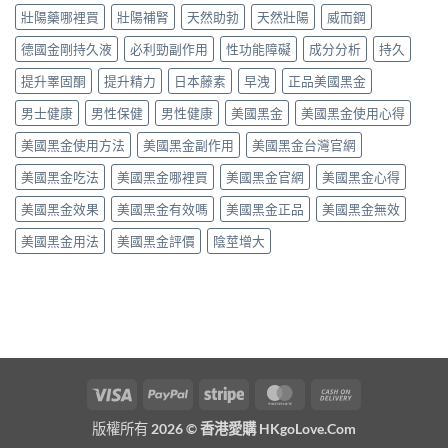
壯陽藥哪裡買
壯陽補腎
天然助勃
天然壯陽
威而鋼
德國金剛持久液
必利勁副作用
性功能障礙
成分分析
持久
提升睪固酮
提升精力
日本藤素
早洩
正品美國黑金
男士健康
男性保健
男性健康
美國黑金
美國黑金使用心得
美國黑金使用方法
美國黑金副作用
美國黑金台灣官網
美國黑金吃法
美國黑金哪裡買
美國黑金官網
美國黑金心得
美國黑金效果
美國黑金有效嗎
美國黑金正品
美國黑金無效
美國黑金用法
美國黑金評價
陰莖增大
Visa
PayPal
Stripe
MasterCard
Cash
On
版權所有 2026 ©
香港愛購 HKgoLove.Com
Delivery