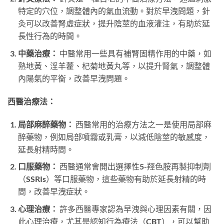
特定的穴位，調整體內的氣血流動。對於早洩問題，針
灸可以改善腎虛症狀，提升陰莖的血液灌注，有助於延
長性行為的時間。
中藥治療：
中醫常用一些具有補腎固精作用的中藥，如
熟地黃、淫羊藿、杞菊地黃丸等，以提升腎氣，調整體
內陽氣的平衡，改善早洩問題。
西醫治療法：
局部麻醉藥物：
西醫常用的治療方法之一是使用局部麻
醉藥物，例如局部噴霧或乳膏，以減低陰莖的敏感度，
延長射精時間。
口服藥物：
西醫通常會開出選擇性5-羥色胺再製抑制劑
（SSRIs）等口服藥物，這些藥物有助於延長射精的時
間，改善早洩症狀。
心理治療：
許多西醫專家認為早洩與心理因素有關，因
此心理治療，尤其是認知行為療法（CBT），可以幫助