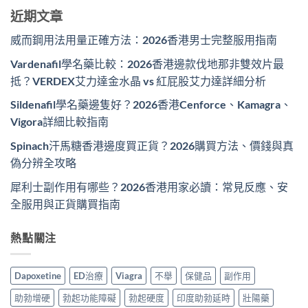
近期文章
威而鋼用法用量正確方法：2026香港男士完整服用指南
Vardenafil學名藥比較：2026香港邊款伐地那非雙效片最
抵？VERDEX艾力達金水晶 vs 紅屁股艾力達詳細分析
Sildenafil學名藥邊隻好？2026香港Cenforce、Kamagra、
Vigora詳細比較指南
Spinach汗馬糖香港邊度買正貨？2026購買方法、價錢與真
偽分辨全攻略
犀利士副作用有哪些？2026香港用家必讀：常見反應、安
全服用與正貨購買指南
熱點關注
Dapoxetine
ED治療
Viagra
不舉
保健品
副作用
助勃增硬
勃起功能障礙
勃起硬度
印度助勃延時
壯陽藥