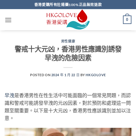
Skip
香港愛購所有壯陽藥100%正品無效退款
to
content
0
男性健康
警戒十大元凶，香港男性應識別誘發
早洩的危險因素
POSTED ON
2024 年 1 月 22 日
BY
HKGOLOVE
早洩
是香港男性在性生活中可能面臨的一個常見問題，而認
識和警戒可能誘發早洩的元凶因素，對於預防和處理這一問
題至關重要。以下是十大元凶，香港男性應該識別並加以注
意。