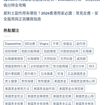
偽分辨全攻略
犀利士副作用有哪些？2026香港用家必讀：常見反應、安
全服用與正貨購買指南
熱點關注
Dapoxetine
ED治療
Viagra
不舉
保健品
副作用
助勃增硬
勃起功能障礙
勃起硬度
印度助勃延時
壯陽藥
壯陽藥哪裡買
壯陽補腎
天然助勃
天然壯陽
威而鋼
德國金剛持久液
必利勁副作用
性功能障礙
成分分析
持久
提升睪固酮
提升精力
日本藤素
早洩
正品美國黑金
男士健康
男性保健
男性健康
美國黑金
美國黑金使用心得
美國黑金使用方法
美國黑金副作用
美國黑金台灣官網
美國黑金吃法
美國黑金哪裡買
美國黑金官網
美國黑金心得
美國黑金效果
美國黑金有效嗎
美國黑金正品
美國黑金無效