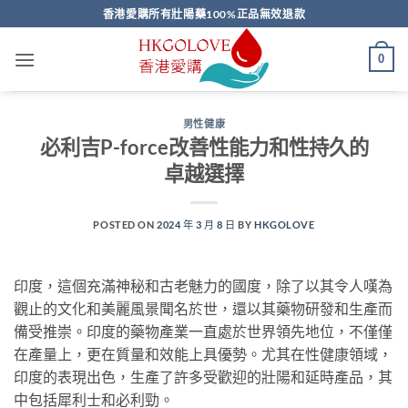
Skip
香港愛購所有壯陽藥100%正品無效退款
to
content
0
男性健康
必利吉P-force改善性能力和性持久的
卓越選擇
POSTED ON
2024 年 3 月 8 日
BY
HKGOLOVE
印度，這個充滿神秘和古老魅力的國度，除了以其令人嘆為
觀止的文化和美麗風景聞名於世，還以其藥物研發和生產而
備受推崇。印度的藥物產業一直處於世界領先地位，不僅僅
在產量上，更在質量和效能上具優勢。尤其在性健康領域，
印度的表現出色，生產了許多受歡迎的壯陽和延時產品，其
中包括犀利士和必利勁。