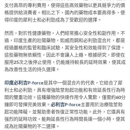
支付高昂的專利費用，使得這些高效藥物以更具競爭力的價
格提供給消費者。相比之下，國內的藥物成本要高得多，使
得印度的犀利士和必利勁成為了受歡迎的選擇。
然而，對於性健康藥物，人們經常擔心安全性和副作用。不
過，印度生產的壯陽藥物，如威而鋼和必利勁混合片，都是
經過嚴格的監管和臨床試驗，其安全性和效能得到了保證。
這些藥物無依賴性，因此不會讓人上癮。根據研究，即使在
服用25次之後停止使用，仍能維持較長的延時效果，使其成
為改善性生活的持久選擇。
印度必利吉P-force
是其中一個混合片的代表，它結合了犀
利士和必利勁，具有增強陰莖勃起功能和有效延長性行為時
間的雙重功效。這種藥物的快速作用令人驚歎，僅需約60分
鐘即可發揮完美效果。
必利吉P-force
主要用於治療陰莖勃
起功能障礙，並幫助患者恢復正常性功能。此外，它還具有
強烈的延時功效，能夠延長性行為時間長達一個小時，使其
成為壯陽藥物的不二選擇。