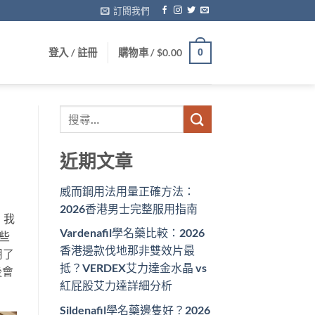
訂閱我們
登入 / 註冊
購物車 /
$
0.00
0
近期文章
威而鋼用法用量正確方法：
2026香港男士完整服用指南
，我
Vardenafil學名藥比較：2026
些
香港邊款伐地那非雙效片最
用了
抵？VERDEX艾力達金水晶 vs
後會
紅屁股艾力達詳細分析
Sildenafil學名藥邊隻好？2026