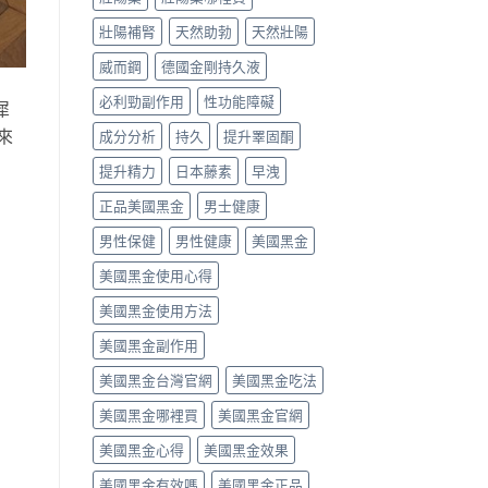
壯陽補腎
天然助勃
天然壯陽
威而鋼
德國金剛持久液
必利勁副作用
性功能障礙
犀
來
成分分析
持久
提升睪固酮
提升精力
日本藤素
早洩
正品美國黑金
男士健康
男性保健
男性健康
美國黑金
美國黑金使用心得
美國黑金使用方法
美國黑金副作用
美國黑金台灣官網
美國黑金吃法
美國黑金哪裡買
美國黑金官網
美國黑金心得
美國黑金效果
美國黑金有效嗎
美國黑金正品