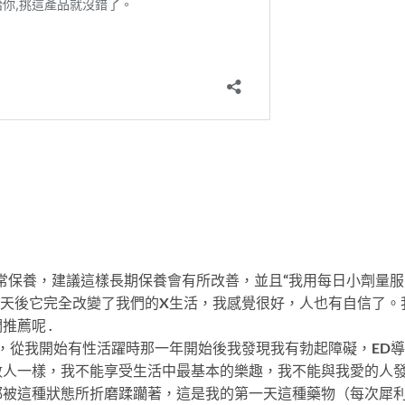
常保養，建議這樣長期保養會有所改善，並且“我用每日小劑量服
7天後它完全改變了我們的X生活，我感覺很好，人也有自信了。
薦呢 .
歲，從我開始有性活躍時那一年開始後我發現我有勃起障礙，ED
數人一樣，我不能享受生活中最基本的樂趣，我不能與我愛的人
都被這種狀態所折磨蹂躪著，這是我的第一天這種藥物（每次犀