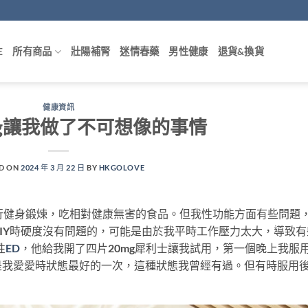
E
所有商品
壯陽補腎
迷情春藥
男性健康
退貨&換貨
健康資訊
g讓我做了不可想像的事情
D ON
2024 年 3 月 22 日
BY
HKGOLOVE
行健身鍛煉，吃相對健康無害的食品。但我性功能方面有些問題
IY時硬度沒有問題的，可能是由於我平時工作壓力太大，導致有
性
ED
，他給我開了四片20mg犀利士讓我試用，第一個晚上我服
是我愛愛時狀態最好的一次，這種狀態我曾經有過。但有時服用