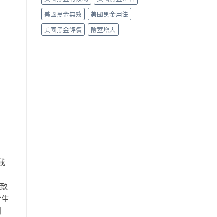
美國黑金無效
美國黑金用法
美國黑金評價
陰莖增大
我
導致
發生
利