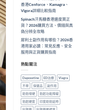
香港Cenforce、Kamagra、
Vigora詳細比較指南
Spinach汗馬糖香港邊度買正
貨？2026購買方法、價錢與真
偽分辨全攻略
犀利士副作用有哪些？2026香
港用家必讀：常見反應、安全
服用與正貨購買指南
熱點關注
Dapoxetine
ED治療
Viagra
不舉
保健品
副作用
助勃增硬
勃起功能障礙
勃起硬度
印度助勃延時
壯陽藥
壯陽藥哪裡買