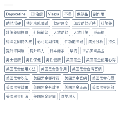
Dapoxetine
ED治療
Viagra
不舉
保健品
副作用
助勃增硬
勃起功能障礙
勃起硬度
印度助勃延時
壯陽藥
壯陽藥哪裡買
壯陽補腎
天然助勃
天然壯陽
威而鋼
德國金剛持久液
必利勁副作用
性功能障礙
成分分析
持久
提升睪固酮
提升精力
日本藤素
早洩
正品美國黑金
男士健康
男性保健
男性健康
美國黑金
美國黑金使用心得
美國黑金使用方法
美國黑金副作用
美國黑金台灣官網
美國黑金吃法
美國黑金哪裡買
美國黑金官網
美國黑金心得
美國黑金效果
美國黑金有效嗎
美國黑金正品
美國黑金無效
美國黑金用法
美國黑金評價
陰莖增大