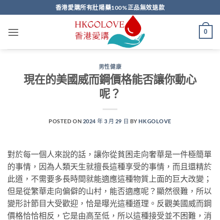
Skip
香港愛購所有壯陽藥100%正品無效退款
to
content
0
男性健康
現在的美國威而鋼價格能否讓你動心
呢？
POSTED ON
2024 年 3 月 29 日
BY
HKGOLOVE
對於每一個人來說的話，讓你從貧困走向奢華是一件極簡單
的事情，因為人類天生就擅長這種享受的事情，而且還精於
此道，不需要多長時間就能適應這種物質上面的巨大改變；
但是從繁華走向偏僻的山村，能否適應呢？顯然很難，所以
變形計節目大受歡迎，恰是曝光這種道理。反觀美國威而鋼
價格恰恰相反，它是由高至低，所以這種接受並不困難，消