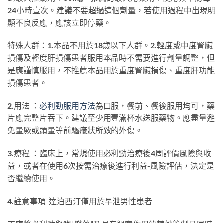
24小時壹次。建議不要超過這個劑量，若使用過程中出現明
顯不良反應，應該立即停藥。
特殊人群：1.本品不用於18歲以下人群。2.輕度或中度腎臟
損傷及輕度肝損傷患者服用本品時不需要進行劑量調整，但
是應謹慎服用，不推薦本品用於重度腎臟損傷、重度肝功能
損傷患者。
2.用法 ：
必利勁服用方法
為口服，餐前、餐後服用均可，藥
片應完整片吞下。建議至少用壹滿杯水送服藥物。應盡量避
免暈厥或頭暈等前驅癥狀所致的外傷。
3.療程 ：臨床上，常規使用必利勁治療後4周評價風險與收
益，或者在使用6次按需治療後進行利益-風險評估，決定是
否繼續使用。
4.註意事項 達泊西汀僅用於早泄男性患者