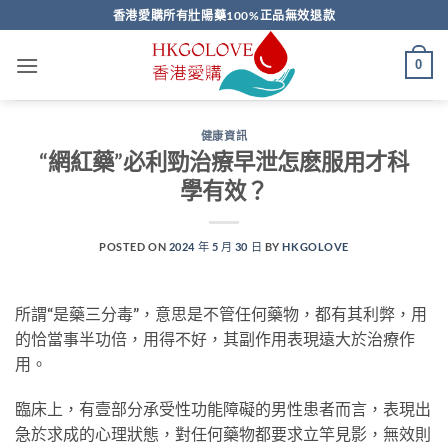
Skip
香港愛購所有壯陽藥100%正品無效退款
to
content
0
健康資訊
“網紅藥”必利勁治療早泄怎麽服用才科
學有效？
POSTED ON
2024 年 5 月 30 日
BY
HKGOLOVE
所謂“是藥三分毒”，意思是不管任何藥物，都有其利弊，用
的恰當事半功倍，用得不好，其副作用表現遠大於治療作
用。
臨床上，有壹部分承受性功能障礙的男性患者而言，表現出
急於求成的心理狀態，對任何藥物都要求立竿見影，無效則