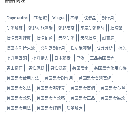
熱點關注
Dapoxetine
ED治療
Viagra
不舉
保健品
副作用
助勃增硬
勃起功能障礙
勃起硬度
印度助勃延時
壯陽藥
壯陽藥哪裡買
壯陽補腎
天然助勃
天然壯陽
威而鋼
德國金剛持久液
必利勁副作用
性功能障礙
成分分析
持久
提升睪固酮
提升精力
日本藤素
早洩
正品美國黑金
男士健康
男性保健
男性健康
美國黑金
美國黑金使用心得
美國黑金使用方法
美國黑金副作用
美國黑金台灣官網
美國黑金吃法
美國黑金哪裡買
美國黑金官網
美國黑金心得
美國黑金效果
美國黑金有效嗎
美國黑金正品
美國黑金無效
美國黑金用法
美國黑金評價
陰莖增大