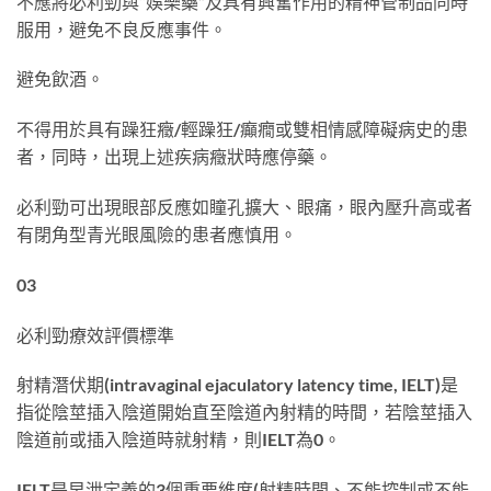
不應將必利勁與“娛樂藥”及具有興奮作用的精神管制品同時
服用，避免不良反應事件。
避免飲酒。
不得用於具有躁狂癥/輕躁狂/癲癇或雙相情感障礙病史的患
者，同時，出現上述疾病癥狀時應停藥。
必利勁可出現眼部反應如瞳孔擴大、眼痛，眼內壓升高或者
有閉角型青光眼風險的患者應慎用。
03
必利勁療效評價標準
射精潛伏期(intravaginal ejaculatory latency time, IELT)是
指從陰莖插入陰道開始直至陰道內射精的時間，若陰莖插入
陰道前或插入陰道時就射精，則IELT為0。
IELT是早泄定義的3個重要維度(射精時間、不能控制或不能