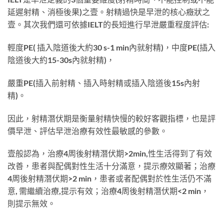
延遲射精、消極後果)之壹。射精過快是早泄的核心癥狀之
壹。其次我們還可依據IELT的長短進行早泄嚴重程度評估:
輕度PE( 插入陰道後大約30 s-1 min內就射精)，中度PE(插入
陰道後大約15-30s內就射精)，
嚴重PE(插入前射精、插入時射精或插入陰道後15s內射
精)。
因此，射精潛伏期是衡量射精快慢的較好客觀指標，也是評
價早泄、評估早泄治療有效性最敏感的參數。
壹般認為，治療4周後射精潛伏期>2min,性生活得到了有效
改善，患者與配偶對性生活十分滿意，提示療效顯著；治療
4周後射精潛伏期>2 min，患者或者配偶對於性生活仍不滿
意, 需繼續治療,提示有效；治療4周後射精潛伏期<2 min，
則提示無效。