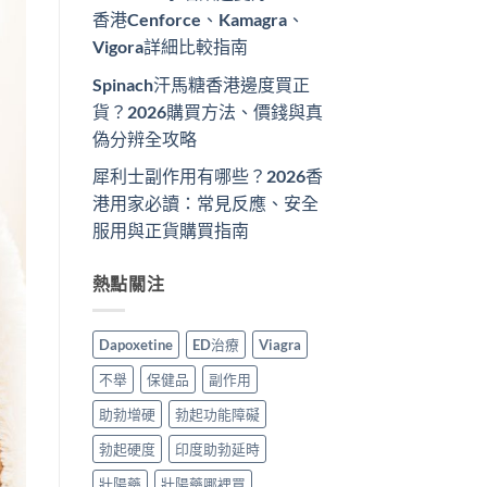
香港Cenforce、Kamagra、
Vigora詳細比較指南
Spinach汗馬糖香港邊度買正
貨？2026購買方法、價錢與真
偽分辨全攻略
犀利士副作用有哪些？2026香
港用家必讀：常見反應、安全
服用與正貨購買指南
熱點關注
Dapoxetine
ED治療
Viagra
不舉
保健品
副作用
助勃增硬
勃起功能障礙
勃起硬度
印度助勃延時
壯陽藥
壯陽藥哪裡買