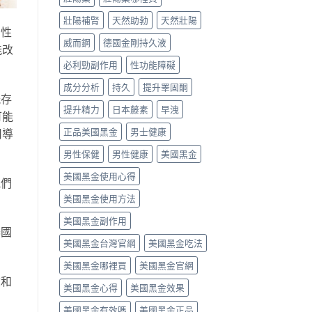
壯陽補腎
天然助勃
天然壯陽
在性
威而鋼
德國金剛持久液
能改
必利勁副作用
性功能障礙
成分分析
持久
提升睪固酮
能存
提升精力
日本藤素
早洩
可能
正品美國黑金
男士健康
用導
男性保健
男性健康
美國黑金
美國黑金使用心得
他們
美國黑金使用方法
美國黑金副作用
泰國
美國黑金台灣官網
美國黑金吃法
美國黑金哪裡買
美國黑金官網
險和
美國黑金心得
美國黑金效果
美國黑金有效嗎
美國黑金正品