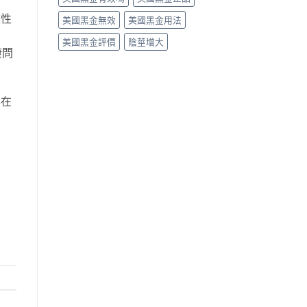
硬性
美國黑金無效
美國黑金用法
美國黑金評價
陰莖增大
康問
存在