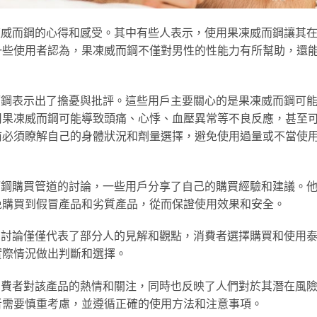
凍威而鋼的心得和感受。其中有些人表示，使用果凍威而鋼讓其
一些使用者認為，果凍威而鋼不僅對男性的性能力有所幫助，還
而鋼表示出了擔憂與批評。這些用戶主要關心的是果凍威而鋼可
用果凍威而鋼可能導致頭痛、心悸、血壓異常等不良反應，甚至
前必須瞭解自己的身體狀況和劑量選擇，避免使用過量或不當使
而鋼購買管道的討論，一些用戶分享了自己的購買經驗和建議。
免購買到假冒產品和劣質產品，從而保證使用效果和安全。
的討論僅僅代表了部分人的見解和觀點，消費者選擇購買和使用
實際情況做出判斷和選擇。
消費者對該產品的熱情和關注，同時也反映了人們對於其潛在風
者需要慎重考慮，並遵循正確的使用方法和注意事項。