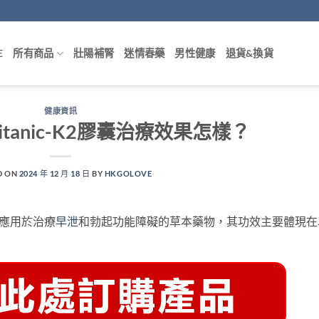
E
所有商品
壯陽補腎
迷情春藥
男性健康
退貨&換貨
健康資訊
tanic-K2膠囊治療效果怎樣？
D ON
2024 年 12 月 18 日
BY
HKGOLOVE
應用於治療
早泄
和勃起功能障礙的草本藥物，其功效主要體現在