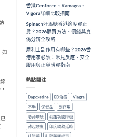
香港Cenforce、Kamagra、
Vigora詳細比較指南
這
Spinach汗馬糖香港邊度買正
貨？2026購買方法、價錢與真
偽分辨全攻略
犀利士副作用有哪些？2026香
，如
港用家必讀：常見反應、安全
服用與正貨購買指南
熱點關注
海綿
力，
Dapoxetine
ED治療
Viagra
不舉
保健品
副作用
助勃增硬
勃起功能障礙
並已
質
勃起硬度
印度助勃延時
壯陽藥
壯陽藥哪裡買