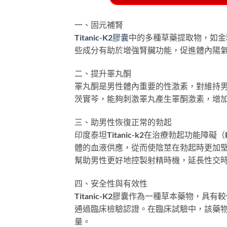
一、固元補腎
Titanic-K2膠囊
中的多種草藥提取物，如金
些成分有助於增強腎臟功能，促進體內陽
二、提升睪丸酮
睪丸酮是男性體內重要的性激素，對維持男
茨實芩，能夠刺激睪丸產生睪酮激素，增
三、助男性恢復正常的勃起
印度泰坦Titanic-k2在治療勃起功能
體的血液供應，從而使陰莖在勃起時更加
幫助男性更好地控製射精時機，延長性交
四、安全性與有效性
Titanic-K2膠囊作為一種草本藥物，
通過臨床檢驗認證。在臨床試驗中，該藥
量。