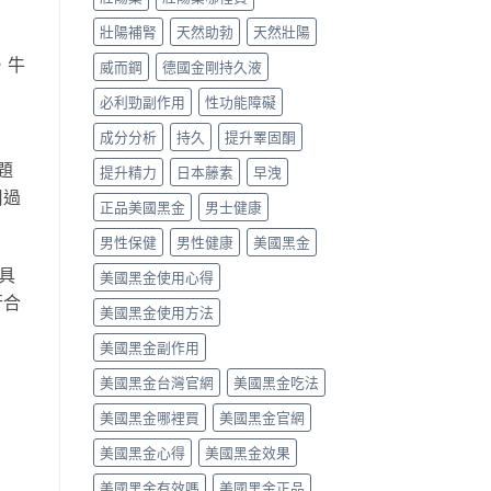
壯陽補腎
天然助勃
天然壯陽
，牛
威而鋼
德國金剛持久液
必利勁副作用
性功能障礙
成分分析
持久
提升睪固酮
題
提升精力
日本藤素
早洩
用過
正品美國黑金
男士健康
男性保健
男性健康
美國黑金
具
美國黑金使用心得
行合
美國黑金使用方法
美國黑金副作用
美國黑金台灣官網
美國黑金吃法
美國黑金哪裡買
美國黑金官網
美國黑金心得
美國黑金效果
美國黑金有效嗎
美國黑金正品