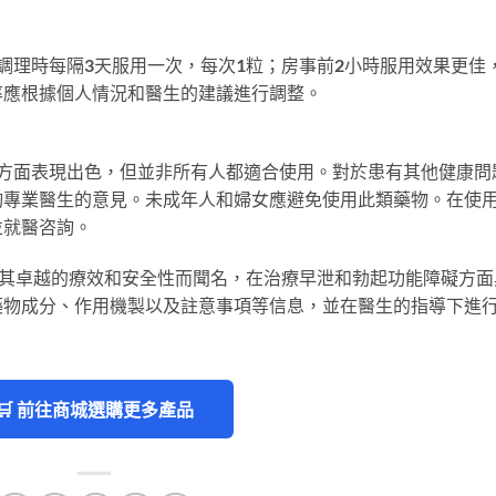
，滋補調理時每隔3天服用一次，每次1粒；房事前2小時服用效果更佳
率應根據個人情況和醫生的建議進行調整。
性性功能方面表現出色，但並非所有人都適合使用。對於患有其他健康問
詢專業醫生的意見。未成年人和婦女應避免使用此類藥物。在使
並就醫咨詢。
2膠囊以其卓越的療效和安全性而聞名，在治療早泄和勃起功能障礙方面
藥物成分、作用機製以及註意事項等信息，並在醫生的指導下進
🛒 前往商城選購更多產品