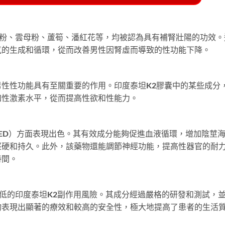
粉、雲母粉、蘆筍、潘紅花等，均被認為具有補腎壯陽的功效。
氣的生成和循環，從而改善男性因腎虛而導致的性功能下降。
性性功能具有至關重要的作用。印度泰坦K2膠囊中的某些成分
加性激素水平，從而提高性欲和性能力。
障礙（ED）方面表現出色。其有效成分能夠促進血液循環，增加陰莖
堅硬和持久。此外，該藥物還能調節神經功能，提高性器官的耐
時間。
具有較低的印度泰坦K2副作用風險。其成分經過嚴格的研發和測試，
物表現出顯著的療效和較高的安全性，極大地提高了患者的生活