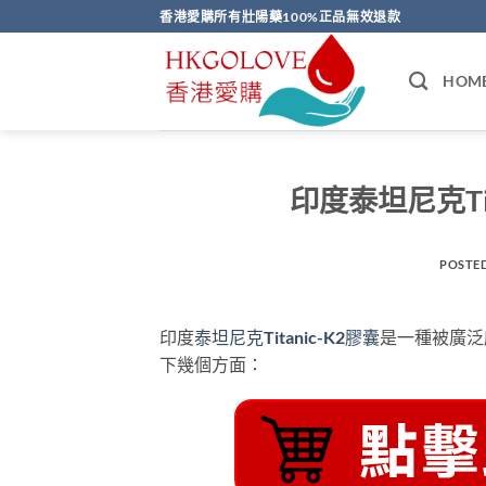
Skip
香港愛購所有壯陽藥100%正品無效退款
to
content
HOM
印度泰坦尼克Ti
POSTE
印度
泰坦尼克Titanic-K2膠囊
是一種被廣泛
下幾個方面：