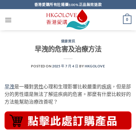
Skip
香港愛購所有壯陽藥100%正品無效退款
to
content
0
健康資訊
早洩的危害及治療方法
POSTED ON
2025 年 7 月 4 日
BY
HKGOLOVE
早洩
是一種對
男性
心理和生理影響比較嚴重的
疾病
，但是部
分的男性還是無法了解這疾病的危害。那麼有什麼比較好的
方法能幫助治療改善呢？