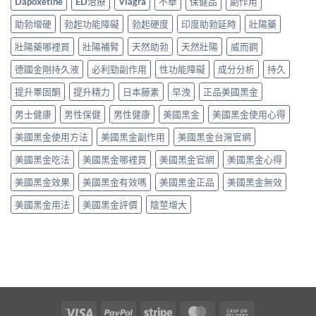
Dapoxetine
ED治療
Viagra
不舉
保健品
副作用
助勃增硬
勃起功能障礙
勃起硬度
印度助勃延時
壯陽藥
壯陽藥哪裡買
壯陽補腎
天然助勃
天然壯陽
威而鋼
德國金剛持久液
必利勁副作用
性功能障礙
成分分析
持久
提升睪固酮
提升精力
日本藤素
早洩
正品美國黑金
男士健康
男性保健
男性健康
美國黑金
美國黑金使用心得
美國黑金使用方法
美國黑金副作用
美國黑金台灣官網
美國黑金吃法
美國黑金哪裡買
美國黑金官網
美國黑金心得
美國黑金效果
美國黑金有效嗎
美國黑金正品
美國黑金無效
美國黑金用法
美國黑金評價
陰莖增大
Visa
PayPal
Stripe
MasterCard
Cash