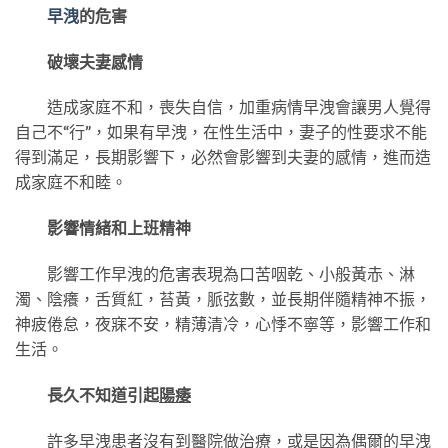
早洩
的危害
破壞夫妻感情
造成家庭不和，喪失自信，加重病情早洩會讓男人覺得
自己不“行”，如果有早洩，在性生活中，妻子的性要求不能
得到滿足，長期影響下，必然會影響到夫妻的感情，進而造
成家庭不和睦。
影響情緒和上班精神
影響工作早洩的危害表現為口苦咽乾、小般黃赤、淋
濁、陰癢，舌質紅，苔黃，脈弦數，並長期伴隨精神不振，
神疲倦怠，夜寐不安，精薄清冷，心悸不寧等，影響工作和
生活。
長久不知道引起
陽痿
許多早洩患者沒有到
醫院
做治療，或是因為偶爾的早洩