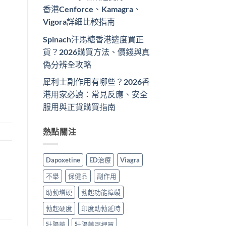
香港Cenforce、Kamagra、
Vigora詳細比較指南
Spinach汗馬糖香港邊度買正
貨？2026購買方法、價錢與真
偽分辨全攻略
犀利士副作用有哪些？2026香
港用家必讀：常見反應、安全
服用與正貨購買指南
熱點關注
Dapoxetine
ED治療
Viagra
不舉
保健品
副作用
助勃增硬
勃起功能障礙
勃起硬度
印度助勃延時
壯陽藥
壯陽藥哪裡買