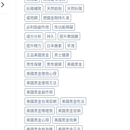
壯陽補腎
天然助勃
天然壯陽
威而鋼
德國金剛持久液
必利勁副作用
性功能障礙
成分分析
持久
提升睪固酮
提升精力
日本藤素
早洩
正品美國黑金
男士健康
男性保健
男性健康
美國黑金
美國黑金使用心得
美國黑金使用方法
美國黑金副作用
美國黑金台灣官網
美國黑金吃法
美國黑金哪裡買
美國黑金官網
美國黑金心得
美國黑金效果
美國黑金有效嗎
美國黑金正品