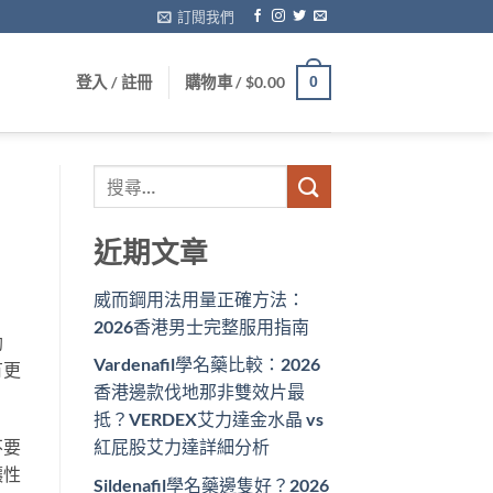
訂閱我們
登入 / 註冊
購物車 /
$
0.00
0
近期文章
威而鋼用法用量正確方法：
2026香港男士完整服用指南
勃
Vardenafil學名藥比較：2026
有更
香港邊款伐地那非雙效片最
抵？VERDEX艾力達金水晶 vs
不要
紅屁股艾力達詳細分析
讓性
Sildenafil學名藥邊隻好？2026