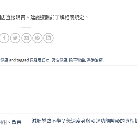
網店直接購買。建議選購前了解相關規定。
性健康
and tagged
佩羅尼氏病
,
男性健康
,
陰莖彎曲
,
香港治療
.
減肥導致不舉？急速瘦身與勃起功能障礙的真相
固酮、改善