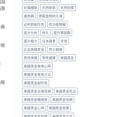
包括
壯陽補腎
天然助勃
天然壯陽
滿意
威而鋼
德國金剛持久液
必利勁副作用
性功能障礙
委員
成分分析
持久
提升睪固酮
提升精力
日本藤素
早洩
肝經
正品美國黑金
男士健康
。
男性保健
男性健康
美國黑金
單
美國黑金使用心得
美國黑金使用方法
過程
美國黑金副作用
美國黑金台灣官網
美國黑金吃法
美國黑金哪裡買
美國黑金官網
美國黑金心得
美國黑金效果
美國黑金有效嗎
美國黑金正品