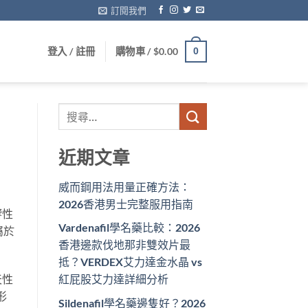
訂閱我們
登入 / 註冊
購物車 /
$
0.00
0
近期文章
威而鋼用法用量正確方法：
2026香港男士完整服用指南
響性
Vardenafil學名藥比較：2026
屬於
香港邊款伐地那非雙效片最
抵？VERDEX艾力達金水晶 vs
天性
紅屁股艾力達詳細分析
形
Sildenafil學名藥邊隻好？2026