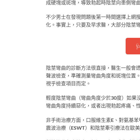
成硬塊或斑塊，導致勃起時陰莖向患側彎
不少男士在發現問題後第一時間選擇上網
化。事實上，只要及早求醫，大部分陰莖

陰莖彎曲的診斷方法很直接，醫生一般會
聲波檢查，準確測量彎曲角度和斑塊位置。香
視乎檢查項目而定。
輕度陰莖彎曲（彎曲角度少於30度）如果
彎曲角度持續惡化，或者出現勃起疼痛、
非手術治療方面，口服維生素E、對氨基苯甲
震波治療（ESWT）和陰莖牽引療法在歐