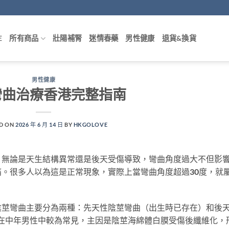
E
所有商品
壯陽補腎
迷情春藥
男性健康
退貨&換貨
男性健康
彎曲治療香港完整指南
D ON
2026 年 6 月 14 日
BY
HKGOLOVE
，無論是天生結構異常還是後天受傷導致，彎曲角度過大不但影
。很多人以為這是正常現象，實際上當彎曲角度超過30度，就
陰莖彎曲主要分為兩種：先天性陰莖彎曲（出生時已存在）和後
se）。後者在中年男性中較為常見，主因是陰莖海綿體白膜受傷後纖維化，