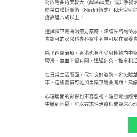
對於彎曲角度較大（超過60度）或非手術
陰莖白膜折疊術（Nesbit術式）和斑塊
度高達八成以上。
選擇陰莖彎曲治療方案時，建議先諮詢泌
會認可的泌尿科專科醫生名單可以在醫委
除了西醫治療，香港也有不少男性轉向中
鬱滯、氣血不暢有關，透過針灸、推拿和
在日常生活層面，保持良好姿勢、避免陰
車，這些習慣可能加重陰莖彎曲問題。建
心理層面的影響也不容忽視。陰莖彎曲經
中感到困擾，可以尋求性治療師或臨床心