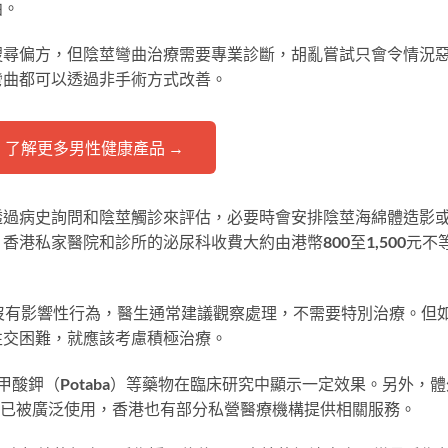
曲。
搜尋偏方，但陰莖彎曲治療需要專業診斷，胡亂嘗試只會令情況
彎曲都可以透過非手術方式改善。
 了解更多男性健康產品 →
透過病史詢問和陰莖觸診來評估，必要時會安排陰莖海綿體造影
港私家醫院和診所的泌尿科收費大約由港幣800至1,500元不
沒有影響性行為，醫生通常建議觀察處理，不需要特別治療。但
性交困難，就應該考慮積極治療。
酸鉀（Potaba）等藥物在臨床研究中顯示一定效果。另外，體
美已被廣泛使用，香港也有部分私營醫療機構提供相關服務。