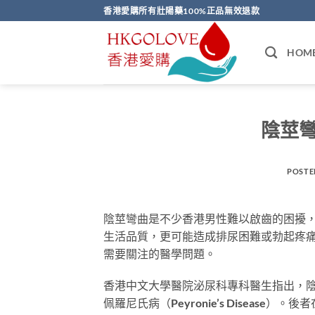
Skip
香港愛購所有壯陽藥100%正品無效退款
to
content
HOM
陰莖
POSTE
陰莖彎曲是不少香港男性難以啟齒的困擾
生活品質，更可能造成排尿困難或勃起疼痛
需要關注的醫學問題。
香港中文大學醫院泌尿科專科醫生指出，
佩羅尼氏病（Peyronie’s Disea