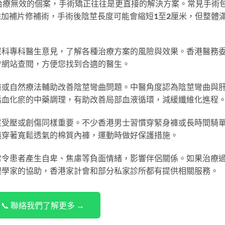
治療無效的個案，手術矯正往往是更直接的解決方案。常見手術
切除加補片修補術，手術後陰莖長度可能會縮短1至2厘米，但整體
尿科專科醫生意見，了解各種治療方案的風險與效果。香港醫務
會網站查閱，方便您找到合適的醫生。
醫或自然療法輔助改善陰莖彎曲問題。中醫角度認為陰莖彎曲與
活血化瘀的中藥調理，有助改善局部血液循環，減緩纖維化進程
莖受壓或創傷同樣重要。不少香港男士習慣穿緊身褲或長時間騎
議穿著寬鬆透氣的棉質內褲，運動時做好保護措施。
常令患者產生自卑、焦慮等負面情緒，影響伴侶關係。如果治療
理學家的協助，香港家計會和部分私家診所都有提供相關服務。
📞 聯絡我們了解更多 →