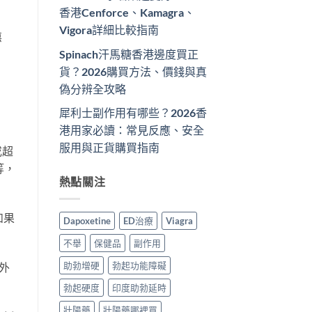
香港Cenforce、Kamagra、
Vigora詳細比較指南
惡
Spinach汗馬糖香港邊度買正
貨？2026購買方法、價錢與真
偽分辨全攻略
犀利士副作用有哪些？2026香
港用家必讀：常見反應、安全
服用與正貨購買指南
或超
等，
熱點關注
如果
Dapoxetine
ED治療
Viagra
不舉
保健品
副作用
助勃增硬
勃起功能障礙
外
勃起硬度
印度助勃延時
壯陽藥
壯陽藥哪裡買