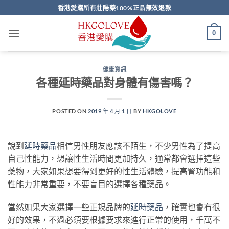
Skip
香港愛購所有壯陽藥100%正品無效退款
to
content
0
健康資訊
各種延時藥品對身體有傷害嗎？
POSTED ON
2019 年 4 月 1 日
BY
HKGOLOVE
說到
延時藥品
相信男性朋友應該不陌生，不少男性為了提高
自己性能力，想讓性生活時間更加持久，通常都會選擇這些
藥物，大家如果想要得到更好的性生活體驗，提高腎功能和
性能力非常重要，不要盲目的選擇各種藥品。
當然如果大家選擇一些正規品牌的
延時藥品
，確實也會有很
好的效果，不過必須要根據要求來進行正常的使用，千萬不