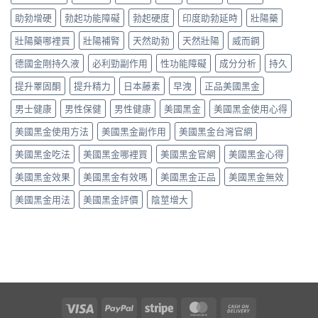
助勃增硬
勃起功能障礙
勃起硬度
印度助勃延時
壯陽藥
壯陽藥哪裡買
壯陽補腎
天然助勃
天然壯陽
威而鋼
德國金剛持久液
必利勁副作用
性功能障礙
成分分析
持久
提升睪固酮
提升精力
日本藤素
早洩
正品美國黑金
男士健康
男性保健
男性健康
美國黑金
美國黑金使用心得
美國黑金使用方法
美國黑金副作用
美國黑金台灣官網
美國黑金吃法
美國黑金哪裡買
美國黑金官網
美國黑金心得
美國黑金效果
美國黑金有效嗎
美國黑金正品
美國黑金無效
美國黑金用法
美國黑金評價
陰莖增大
Visa
PayPal
Stripe
MasterCard
Cash