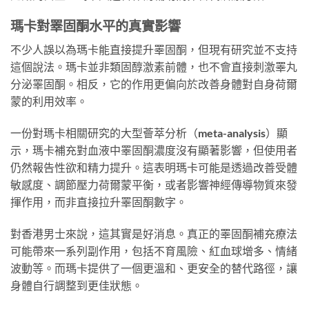
瑪卡對睪固酮水平的真實影響
不少人誤以為瑪卡能直接提升睪固酮，但現有研究並不支持
這個說法。瑪卡並非類固醇激素前體，也不會直接刺激睪丸
分泌睪固酮。相反，它的作用更偏向於改善身體對自身荷爾
蒙的利用效率。
一份對瑪卡相關研究的大型薈萃分析（meta-analysis）顯
示，瑪卡補充對血液中睪固酮濃度沒有顯著影響，但使用者
仍然報告性欲和精力提升。這表明瑪卡可能是透過改善受體
敏感度、調節壓力荷爾蒙平衡，或者影響神經傳導物質來發
揮作用，而非直接拉升睪固酮數字。
對香港男士來說，這其實是好消息。真正的睪固酮補充療法
可能帶來一系列副作用，包括不育風險、紅血球增多、情緒
波動等。而瑪卡提供了一個更溫和、更安全的替代路徑，讓
身體自行調整到更佳狀態。