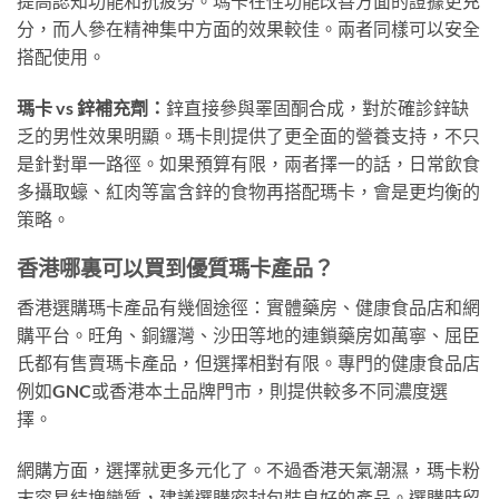
提高認知功能和抗疲勞。瑪卡在性功能改善方面的證據更充
分，而人參在精神集中方面的效果較佳。兩者同樣可以安全
搭配使用。
瑪卡 vs 鋅補充劑：
鋅直接參與睪固酮合成，對於確診鋅缺
乏的男性效果明顯。瑪卡則提供了更全面的營養支持，不只
是針對單一路徑。如果預算有限，兩者擇一的話，日常飲食
多攝取蠔、紅肉等富含鋅的食物再搭配瑪卡，會是更均衡的
策略。
香港哪裏可以買到優質瑪卡產品？
香港選購瑪卡產品有幾個途徑：實體藥房、健康食品店和網
購平台。旺角、銅鑼灣、沙田等地的連鎖藥房如萬寧、屈臣
氏都有售賣瑪卡產品，但選擇相對有限。專門的健康食品店
例如GNC或香港本土品牌門市，則提供較多不同濃度選
擇。
網購方面，選擇就更多元化了。不過香港天氣潮濕，瑪卡粉
末容易結塊變質，建議選購密封包裝良好的產品。選購時留