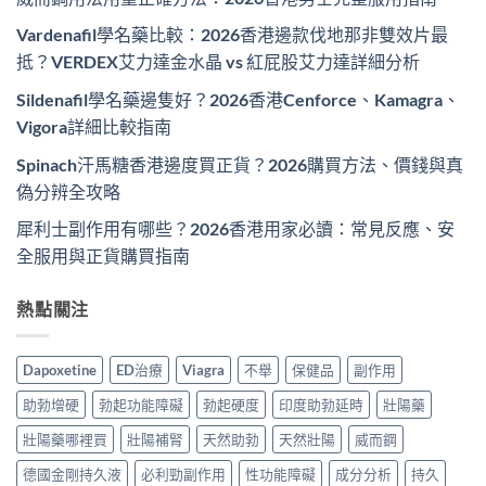
Vardenafil學名藥比較：2026香港邊款伐地那非雙效片最
抵？VERDEX艾力達金水晶 vs 紅屁股艾力達詳細分析
Sildenafil學名藥邊隻好？2026香港Cenforce、Kamagra、
Vigora詳細比較指南
Spinach汗馬糖香港邊度買正貨？2026購買方法、價錢與真
偽分辨全攻略
犀利士副作用有哪些？2026香港用家必讀：常見反應、安
全服用與正貨購買指南
熱點關注
Dapoxetine
ED治療
Viagra
不舉
保健品
副作用
助勃增硬
勃起功能障礙
勃起硬度
印度助勃延時
壯陽藥
壯陽藥哪裡買
壯陽補腎
天然助勃
天然壯陽
威而鋼
德國金剛持久液
必利勁副作用
性功能障礙
成分分析
持久