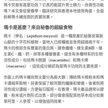
瑪卡究竟有甚麼功效？它真的能提升男士精力、改善性功能
嗎？本文會從營養學、臨床研究與香港本地使用角度，全面
拆解瑪卡補充劑的真實效果。
瑪卡是甚麼？來自秘魯的超級食物
瑪卡（學名：Lepidium meyenii）是一種原產於秘魯安第斯
山脈的十字花科植物，當地人已經種植並食用超過兩千年。
瑪卡的根部含有豐富的蛋白質、膳食纖維、維生素B群、維
生素C、鐵、鈣、鋅等多種營養素，還含有多種特有的生物
活性成分，包括瑪卡酰胺（macamides）和瑪卡烯
（macaenes），這些成分被認為是瑪卡功效的主要來源。
市面上的瑪卡補充劑主要分為兩大類：傳統瑪卡根粉末和瑪
卡濃縮萃取物。前者保留了較完整的纖維和營養，後者則將
活性成分濃縮，方便每日服用。在香港，瑪卡產品通常以膠
囊、粉末或片劑形式出售，部分還會搭配其他草本成分如東
革阿里、人參等，以增強協同效果。