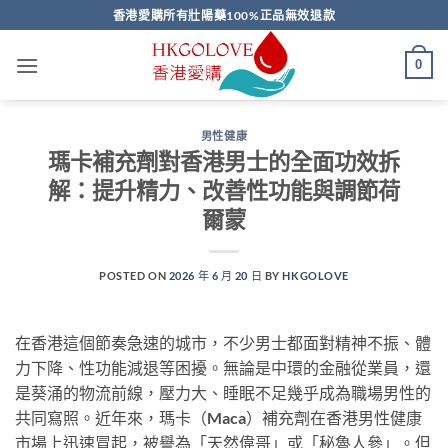
Skip
香港愛購所有壯陽藥100%正品無效退款
to
content
0
男性健康
瑪卡補充劑對香港男士的全面功效拆
解：提升精力、改善性功能與調節荷
爾蒙
POSTED ON
2026 年 6 月 20 日
BY
HKGOLOVE
在香港這個節奏急速的城市，不少男士都面對精神不振、體
力下降、性功能減退等困擾。無論是中環的金融從業員，還
是葵涌的物流前線，壓力大、睡眠不足幾乎成為職場男性的
共同寫照。近年來，瑪卡（Maca）補充劑在香港男性健康
市場上迅速冒起，被譽為「天然偉哥」或「秘魯人參」。但