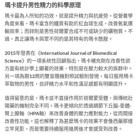
瑪卡提升男性精力的科學原理
瑪卡最為人所知的功效，就是提升精力與抗疲勞。從營養學
角度來看，瑪卡富含的鐵質有助於紅血球生成，改善氧氣運
輸效率；而鋅則是男性荷爾蒙合成不可或缺少的礦物質。不
過，真正讓瑪卡與眾不同的是其特有的瑪卡酰胺。
2015年發表在《International Journal of Biomedical
Science》的一項系統性回顧指出，瑪卡補充劑在改善性欲
方面有統計學上顯著的效果，特別是在壓力較大的族群中。
另一項為期12周的雙盲隨機對照試驗則發現，每日服用瑪卡
萃取物的男性，自評精力水平和性滿足感都有明顯提升。
值得留意的是，瑪卡並不直接作用於荷爾蒙受體，與傳統壯
陽藥的機制完全不同。瑪卡更傾向於透過調節下丘腦-垂體-
腎上腺軸（HPA軸）來改善身體的壓力應對能力，從而間接
改善性功能。這也解釋了為甚麼瑪卡的效果不會像西藥那樣
立竿見影，而是需要持續服用幾周後才會感受到改善。