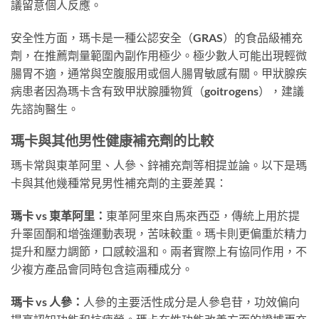
議留意個人反應。
安全性方面，瑪卡是一種公認安全（GRAS）的食品級補充
劑，在推薦劑量範圍內副作用極少。極少數人可能出現輕微
腸胃不適，通常與空腹服用或個人腸胃敏感有關。甲狀腺疾
病患者因為瑪卡含有致甲狀腺腫物質（goitrogens），建議
先諮詢醫生。
瑪卡與其他男性健康補充劑的比較
瑪卡常與東革阿里、人參、鋅補充劑等相提並論。以下是瑪
卡與其他幾種常見男性補充劑的主要差異：
瑪卡 vs 東革阿里：
東革阿里來自馬來西亞，傳統上用於提
升睪固酮和增強運動表現，苦味較重。瑪卡則更偏重於精力
提升和壓力調節，口感較溫和。兩者實際上有協同作用，不
少複方產品會同時包含這兩種成分。
瑪卡 vs 人參：
人參的主要活性成分是人參皂苷，功效偏向