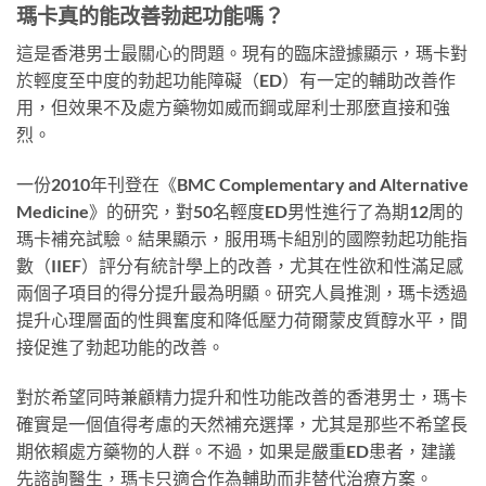
瑪卡真的能改善勃起功能嗎？
這是香港男士最關心的問題。現有的臨床證據顯示，瑪卡對
於輕度至中度的勃起功能障礙（ED）有一定的輔助改善作
用，但效果不及處方藥物如威而鋼或犀利士那麼直接和強
烈。
一份2010年刊登在《BMC Complementary and Alternative
Medicine》的研究，對50名輕度ED男性進行了為期12周的
瑪卡補充試驗。結果顯示，服用瑪卡組別的國際勃起功能指
數（IIEF）評分有統計學上的改善，尤其在性欲和性滿足感
兩個子項目的得分提升最為明顯。研究人員推測，瑪卡透過
提升心理層面的性興奮度和降低壓力荷爾蒙皮質醇水平，間
接促進了勃起功能的改善。
對於希望同時兼顧精力提升和性功能改善的香港男士，瑪卡
確實是一個值得考慮的天然補充選擇，尤其是那些不希望長
期依賴處方藥物的人群。不過，如果是嚴重ED患者，建議
先諮詢醫生，瑪卡只適合作為輔助而非替代治療方案。