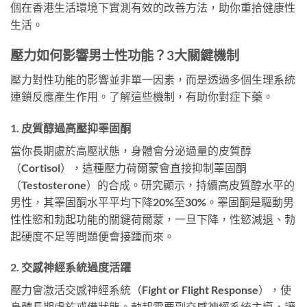
個在香港生活環境下實測有效的改善方法，助你重拾健康性
生活。
壓力如何影響男士性功能？3大關鍵機制
壓力對性功能的影響並非單一因素，而是透過多個生理系統
連鎖反應產生作用。了解這些機制，有助你對症下藥。
1. 皮質醇過高壓抑睪固酮
當你長期處於高壓狀態，身體會分泌過量的皮質醇
（Cortisol），這種壓力荷爾蒙會直接抑制睪固酮
（Testosterone）的合成。研究顯示，持續高皮質醇水平的
男性，其睪固酮水平平均下降20%至30%。睪固酮是驅動男
性性慾和勃起功能的關鍵荷爾蒙，一旦下降，性慾減退、勃
起硬度不足等問題便會接踵而來。
2. 交感神經系統過度活躍
壓力會激活交感神經系統（Fight or Flight Response），使
身體長期處於戒備狀態。勃起需要副交感神經系統主導，讓