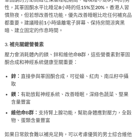
性，其睪固酮水平比睡足8小時的低15%至20%。香港人習
慣熬夜，但若想改善性功能，優先改善睡眠比吃任何補充品
都重要。建議睡前1小時遠離電子屏幕、保持房間涼爽黑
暗、建立固定的作息時間。
3. 補充關鍵營養素
壓力會消耗體內的鎂、鋅和維他命B群，這些營養素對睪固
酮合成和神經系統健康至關重要：
鋅：
直接參與睪固酮合成，可從蠔、紅肉、南瓜籽中攝
取
鎂：
有助放鬆神經系統、改善睡眠，深綠色蔬菜、堅果
含量豐富
維他命B群：
支持腎上腺功能，幫助身體應對壓力，全穀
物、蛋類含量豐富
如果日常飲食難以補充足夠，可以考慮優質的男士綜合維他