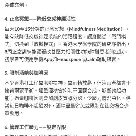
命補充劑。
4. 正念冥想——降低交感神經活性
每天10至15分鐘的正念冥想（Mindfulness Meditation），
能有效降低交感神經系統的活躍程度，讓身體從「戰鬥模
式」切換到「放鬆模式」。香港大學醫學院的研究亦指出，
8周正念訓練能顯著改善壓力相關性功能障礙患者的症狀。
初學者可使用手機App如Headspace或Calm輔助練習。
5. 限制酒精與咖啡因
不少香港打工仔靠咖啡提神、靠酒精放鬆，但這兩者都會干
擾荷爾蒙平衡。過量酒精會抑制睪固酮合成、影響勃起功
能；過量咖啡因則會加劇皮質醇分泌，令壓力情況惡化。建
議每日咖啡不超過2杯，酒精盡量避免或限制在社交場合少
量飲用。
6. 管理工作壓力——設定界限