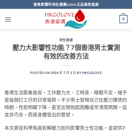
Skip
香港愛購所有壯陽藥100%正品無效退款
to
content
0
男性健康
壓力大影響性功能？7個香港男士實測
有效的改善方法
POSTED ON
2026 年 7 月 2 日
BY
HKGOLOVE
香港生活節奏急促，工作壓力大、工時長、睡眠不足，幾乎
是每個打工仔的日常寫照。不少男士發現自己在壓力爆煲的
時期，性慾明顯下降，甚至出現勃起困難或早洩等問題。這
並非巧合，而是身體發出的警號。
本文將從科學角度拆解壓力如何影響男士性功能，並提供7