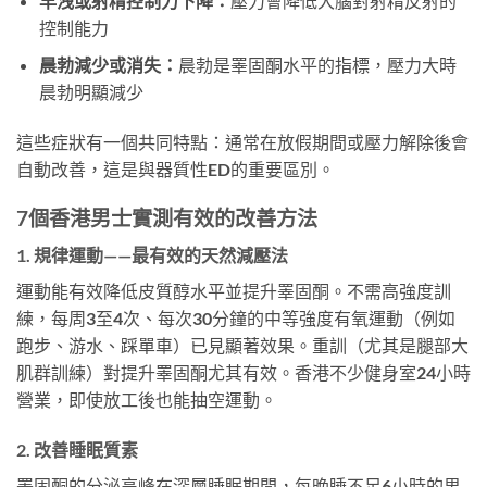
早洩或射精控制力下降：
壓力會降低大腦對射精反射的
控制能力
晨勃減少或消失：
晨勃是睪固酮水平的指標，壓力大時
晨勃明顯減少
這些症狀有一個共同特點：通常在放假期間或壓力解除後會
自動改善，這是與器質性ED的重要區別。
7個香港男士實測有效的改善方法
1. 規律運動——最有效的天然減壓法
運動能有效降低皮質醇水平並提升睪固酮。不需高強度訓
練，每周3至4次、每次30分鐘的中等強度有氧運動（例如
跑步、游水、踩單車）已見顯著效果。重訓（尤其是腿部大
肌群訓練）對提升睪固酮尤其有效。香港不少健身室24小時
營業，即使放工後也能抽空運動。
2. 改善睡眠質素
睪固酮的分泌高峰在深層睡眠期間，每晚睡不足6小時的男