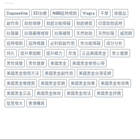
Dapoxetine
ED治療
NBB延時噴劑
Viagra
不舉
保健品
副作用
助勃增硬
勃起功能障礙
勃起硬度
印度助勃延時
壯陽藥
壯陽藥哪裡買
壯陽補腎
天然助勃
天然壯陽
威而鋼
延時噴劑
延時噴霧
必利勁副作用
性功能障礙
成分分析
持久
提升睪固酮
提升精力
早洩
正品美國黑金
男士健康
男性保健
男性健康
美國黑金
美國黑金使用心得
美國黑金使用方法
美國黑金副作用
美國黑金台灣官網
美國黑金哪裡買
美國黑金官網
美國黑金效果
美國黑金有效嗎
美國黑金正品
美國黑金無效
美國黑金用法
美國黑金評價
陰莖增大
香港購買