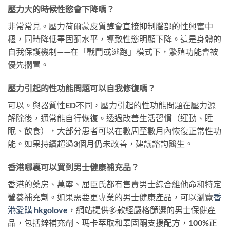
壓力大的時候性慾會下降嗎？
非常常見。壓力荷爾蒙皮質醇會直接抑制腦部的性興奮中
樞，同時降低睪固酮水平，導致性慾明顯下降。這是身體的
自我保護機制——在「戰鬥或逃跑」模式下，繁殖功能會被
優先擱置。
壓力引起的性功能問題可以自我修復嗎？
可以。與器質性ED不同，壓力引起的性功能問題在壓力源
解除後，通常能自行恢復。透過改善生活習慣（運動、睡
眠、飲食），大部分患者可以在數周至數月內恢復正常性功
能。如果持續超過3個月仍未改善，建議諮詢醫生。
香港哪裏可以買到男士健康補充品？
香港的藥房、萬寧、屈臣氏都有售賣男士綜合維他命和特定
營養補充劑。如果需要更專業的男士健康產品，可以瀏覽
香
港愛購 hkgolove
，網站提供多款經嚴格篩選的男士保健產
品，包括鋅補充劑、瑪卡萃取和睪固酮支援配方，100%正