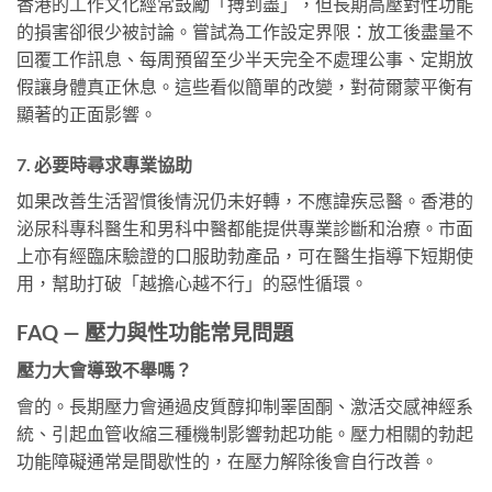
香港的工作文化經常鼓勵「搏到盡」，但長期高壓對性功能
的損害卻很少被討論。嘗試為工作設定界限：放工後盡量不
回覆工作訊息、每周預留至少半天完全不處理公事、定期放
假讓身體真正休息。這些看似簡單的改變，對荷爾蒙平衡有
顯著的正面影響。
7. 必要時尋求專業協助
如果改善生活習慣後情況仍未好轉，不應諱疾忌醫。香港的
泌尿科專科醫生和男科中醫都能提供專業診斷和治療。市面
上亦有經臨床驗證的口服助勃產品，可在醫生指導下短期使
用，幫助打破「越擔心越不行」的惡性循環。
FAQ — 壓力與性功能常見問題
壓力大會導致不舉嗎？
會的。長期壓力會通過皮質醇抑制睪固酮、激活交感神經系
統、引起血管收縮三種機制影響勃起功能。壓力相關的勃起
功能障礙通常是間歇性的，在壓力解除後會自行改善。