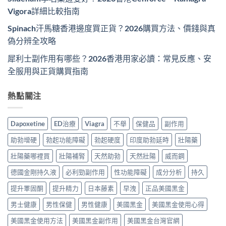
Vigora詳細比較指南
Spinach汗馬糖香港邊度買正貨？2026購買方法、價錢與真
偽分辨全攻略
犀利士副作用有哪些？2026香港用家必讀：常見反應、安
全服用與正貨購買指南
熱點關注
Dapoxetine
ED治療
Viagra
不舉
保健品
副作用
助勃增硬
勃起功能障礙
勃起硬度
印度助勃延時
壯陽藥
壯陽藥哪裡買
壯陽補腎
天然助勃
天然壯陽
威而鋼
德國金剛持久液
必利勁副作用
性功能障礙
成分分析
持久
提升睪固酮
提升精力
日本藤素
早洩
正品美國黑金
男士健康
男性保健
男性健康
美國黑金
美國黑金使用心得
美國黑金使用方法
美國黑金副作用
美國黑金台灣官網