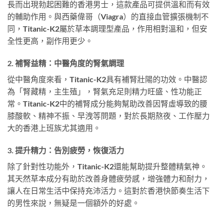
長而出現勃起困難的香港男士，這款產品可提供溫和而有效
的輔助作用。與西藥偉哥（Viagra）的直接血管擴張機制不
同，Titanic-K2屬於草本調理型產品，作用相對溫和，但安
全性更高，副作用更少。
2. 補腎益精：中醫角度的腎氣調理
從中醫角度來看，Titanic-K2具有補腎壯陽的功效。中醫認
為「腎藏精，主生殖」，腎氣充足則精力旺盛、性功能正
常。Titanic-K2中的補腎成分能夠幫助改善因腎虛導致的腰
膝酸軟、精神不振、早洩等問題，對於長期熬夜、工作壓力
大的香港上班族尤其適用。
3. 提升精力：告別疲勞，恢復活力
除了針對性功能外，Titanic-K2還能幫助提升整體精氣神。
其天然草本成分有助於改善身體疲勞感，增強體力和耐力，
讓人在日常生活中保持充沛活力。這對於香港快節奏生活下
的男性來說，無疑是一個額外的好處。