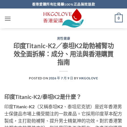
Skip
香港愛購所有壯陽藥100%正品無效退款
to
content
0
男性健康
印度Titanic-K2／泰坦K2助勃補腎功
效全面拆解：成分、用法與香港購買
指南
POSTED ON
2026 年 7 月 9 日
BY
HKGOLOVE
印度Titanic-K2/泰坦K2是什麼？
印度Titanic-K2（又稱泰坦K2、泰坦尼克號）是近年香港男
士保健品市場上備受關注的一款產品。它採用印度草本配方
製成，主打助勃補腎、提升男士精氣神的功效。對於香港繁