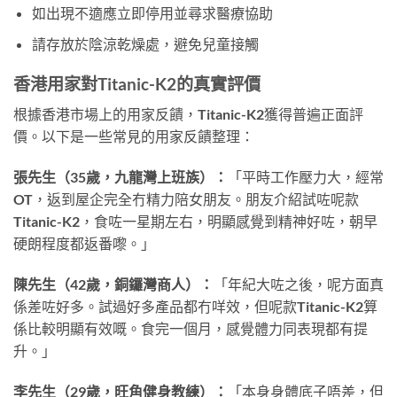
如出現不適應立即停用並尋求醫療協助
請存放於陰涼乾燥處，避免兒童接觸
香港用家對Titanic-K2的真實評價
根據香港市場上的用家反饋，Titanic-K2獲得普遍正面評
價。以下是一些常見的用家反饋整理：
張先生（35歲，九龍灣上班族）：
「平時工作壓力大，經常
OT，返到屋企完全冇精力陪女朋友。朋友介紹試咗呢款
Titanic-K2，食咗一星期左右，明顯感覺到精神好咗，朝早
硬朗程度都返番嚟。」
陳先生（42歲，銅鑼灣商人）：
「年紀大咗之後，呢方面真
係差咗好多。試過好多產品都冇咩效，但呢款Titanic-K2算
係比較明顯有效嘅。食完一個月，感覺體力同表現都有提
升。」
李先生（29歲，旺角健身教練）：
「本身身體底子唔差，但