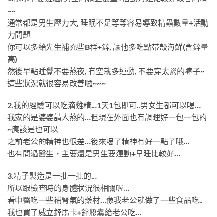
~~
通常都是男生壓力大, 睡眠不足等等容易導致精蟲數量+活動
力問題
你可以多給先生補充些B群+鋅, 讓他多吃點帶殼海鮮(含鋅量
高)
然後早點睡覺不要熬夜, 有空就多運動, 不要穿太緊的褲子~
這些狀況就很容易改善囉~~~
2.我的經驗可以吃滴雞精…1天1包即可..男女生都可以喝…
我家的是婆婆請人熬的…但現在外面也有調理好一包一包的
~應該是也可以
之前老公的精神也很差…後來喝了精神有好一點了哦…
也有問過醫生，主要還是男生要運動+早睡比較好…
3.精子製造是一批一批的…
所以跟檢查時的身體狀況很相關喔…
看中醫吃一些補腎氣的藥材…像我老公就做了一些食品吃..
我也買了威立鋒馬卡+鋅膠囊給老公吃…