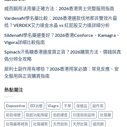
威而鋼用法用量正確方法：2026香港男士完整服用指南
Vardenafil學名藥比較：2026香港邊款伐地那非雙效片最
抵？VERDEX艾力達金水晶 vs 紅屁股艾力達詳細分析
Sildenafil學名藥邊隻好？2026香港Cenforce、Kamagra、
Vigora詳細比較指南
Spinach汗馬糖香港邊度買正貨？2026購買方法、價錢與真
偽分辨全攻略
犀利士副作用有哪些？2026香港用家必讀：常見反應、安
全服用與正貨購買指南
熱點關注
Dapoxetine
ED治療
Viagra
不舉
保健品
副作用
助勃增硬
勃起功能障礙
勃起硬度
印度助勃延時
壯陽藥
壯陽藥哪裡買
壯陽補腎
天然助勃
天然壯陽
威而鋼