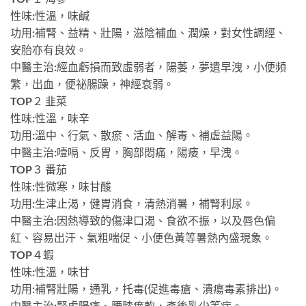
性味:性溫，味鹹
功用:補腎、益精、壯陽，滋陰補血、潤燥，對女性調經、
安胎亦有良效。
中醫主治:經血虧損而致虛弱者，陽萎，夢遺早洩，小便頻
繁，出血，便祕腸躁，神經衰弱。
TOP２ 韭菜
性味:性溫，味辛
功用:溫中、行氣、散瘀、活血、解毒、補虛益陽。
中醫主治:噎嗝、反胃，胸部悶痛，陽痿，早洩。
TOP３ 番茄
性味:性微寒，味甘酸
功用:生津止渴，健胃消食，清熱消暑，補腎利尿。
中醫主治:因熱導致的傷津口渴、食欲不振，以及唇色偏
紅、容易出汗、氣粗喘促、小便色黃等暑熱內盛現象。
TOP４蝦
性味:性溫，味甘
功用:補腎壯陽，通乳，托毒(促進毒瘡、潰瘍毒素排出)。
中醫主治:腎虛陽痿、腰膝痠軟，產後乳少等症。