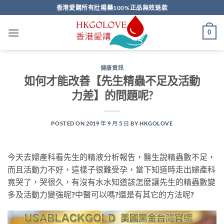
Skip
香港愛購所有壯陽藥100%正品無效退款
to
content
0
健康資訊
如何才能改善【先生精蟲不足及活動
力差】的問題呢?
POSTED ON
2019 年 9 月 5 日
BY
HKGOLOVE
今天去婦產科看先生的精液分析報告，醫生說精蟲數不足，
而且活動力不好，這樣子很難受孕，當下知道時走出婦產科
竟哭了，哭很久，有沒有水水知道該怎麼讓先生的精蟲數變
多及活動力變強呢?中醫可以嗎?還是有其它的方法呢?