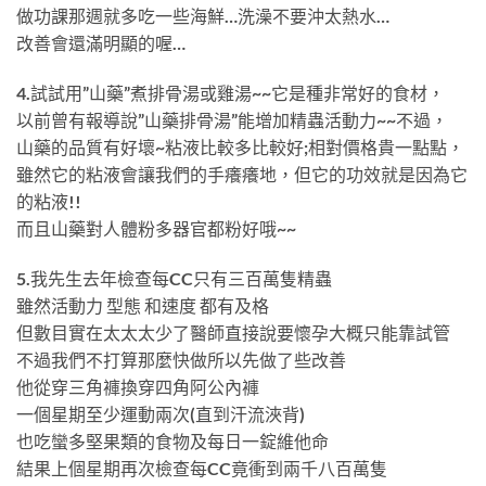
做功課那週就多吃一些海鮮…洗澡不要沖太熱水…
改善會還滿明顯的喔…
4.試試用”山藥”煮排骨湯或雞湯~~它是種非常好的食材，
以前曾有報導說”山藥排骨湯”能增加精蟲活動力~~不過，
山藥的品質有好壞~粘液比較多比較好;相對價格貴一點點，
雖然它的粘液會讓我們的手癢癢地，但它的功效就是因為它
的粘液!!
而且山藥對人體粉多器官都粉好哦~~
5.我先生去年檢查每CC只有三百萬隻精蟲
雖然活動力 型態 和速度 都有及格
但數目實在太太太少了醫師直接說要懷孕大概只能靠試管
不過我們不打算那麼快做所以先做了些改善
他從穿三角褲換穿四角阿公內褲
一個星期至少運動兩次(直到汗流浹背)
也吃蠻多堅果類的食物及每日一錠維他命
結果上個星期再次檢查每CC竟衝到兩千八百萬隻