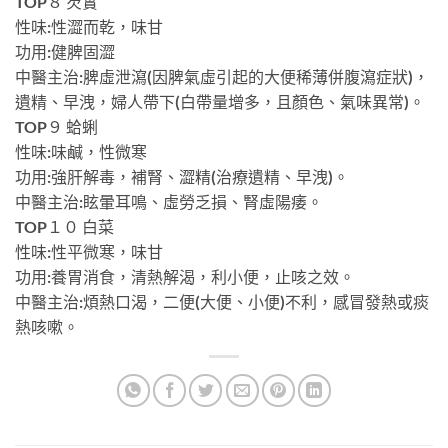
TOP８ 芡實
性味:性澀而乾，味甘
功用:健脾固澀
中醫主治:脾虛泄瀉(因脾氣虛引起的大便稀薄併腹瀉症狀)，
遺精、早洩，婦人帶下(白帶量增多，且顏色、氣味異常)。
TOP９ 蛤蜊
性味:味鹹，性微寒
功用:強肝解毒，補腎、澀精(治療遺精、早洩)。
中醫主治:眩暈耳鳴、虛勞乏損、腎虛陽痿。
TOP１０ 白菜
性味:性平微寒，味甘
功用:養胃消食，清熱解渴，利小便，止咳之效。
中醫主治:煩熱口渴，二便(大便、小便)不利，感冒發熱或痰
熱咳嗽。