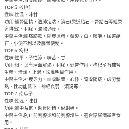
TOP５ 核桃仁
性味:性溫，味甘
功用:補腎固精，溫肺定喘，消石(尿道結石、腎結石等經尿
道排出)、利尿，潤腸通便。
中醫主治:腰痛膝軟，陽痿遺精，鬚髮早白，咳喘，尿道結
石，小便不利以及腸躁便秘。
TOP６ 枸杞
性味:性平，子性涼，味苦、甘
功用:根、葉有清血解熱，利尿，健胃作用。枸杞孓有補腎
生精，清熱，止渴，怯風明目作用。
中醫主治:神疲乏力，血虛眩暈，心悸，腎虛陽痿，虛勞發
熱，性功能低下，神經衰弱，煩渴等。
TOP７ 南瓜子
性味:性溫，味甘
功用:補中益氣，助腎固精，驅蛔蟲。
中醫主治:防止前列腺炎和前列腺增生，適合糖尿病患者食
用。