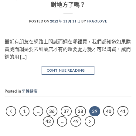
對地方了嗎？
POSTED ON
2022 年 11 月 11 日
BY
HKGOLOVE
最近有朋友在網路上問威而鋼在哪裡買，我們都知道如果購
買威而鋼是要去到藥店才有的還要處方箋才可以購買，威而
鋼的用 […]
CONTINUE READING
→
Posted in
男性健康
1
...
36
37
38
39
40
41
42
...
49