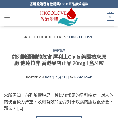
Skip
香港愛購所有壯陽藥100%正品無效退款
to
content
0
AUTHOR ARCHIVES:
HKGOLOVE
健康資訊
前列腺囊腫的危害 犀利士Cialis 美國禮來原
廠 他達拉非 香港藥店正品 20mg 1盒/4粒
POSTED ON
2023 年 3 月 19 日
BY
HKGOLOVE
众所周知，前列腺囊肿是一种比较常见的男科疾病，对人体
的伤害极为严重，及时有效的治疗对于疾病的康复很必要，
那么， […]