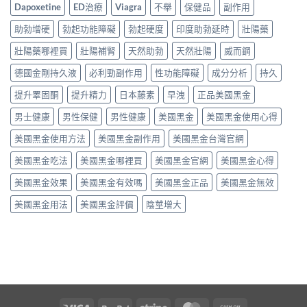
Dapoxetine
ED治療
Viagra
不舉
保健品
副作用
助勃增硬
勃起功能障礙
勃起硬度
印度助勃延時
壯陽藥
壯陽藥哪裡買
壯陽補腎
天然助勃
天然壯陽
威而鋼
德國金剛持久液
必利勁副作用
性功能障礙
成分分析
持久
提升睪固酮
提升精力
日本藤素
早洩
正品美國黑金
男士健康
男性保健
男性健康
美國黑金
美國黑金使用心得
美國黑金使用方法
美國黑金副作用
美國黑金台灣官網
美國黑金吃法
美國黑金哪裡買
美國黑金官網
美國黑金心得
美國黑金效果
美國黑金有效嗎
美國黑金正品
美國黑金無效
美國黑金用法
美國黑金評價
陰莖增大