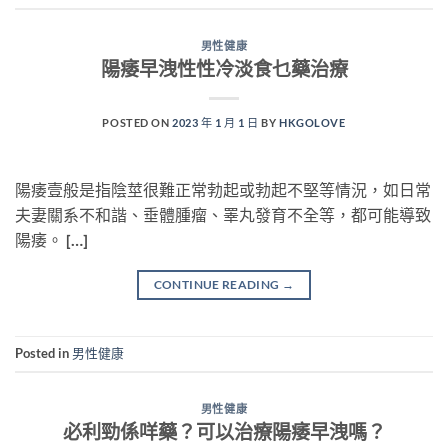
男性健康
陽痿早洩性性冷淡食乜藥治療
POSTED ON
2023 年 1 月 1 日
BY
HKGOLOVE
陽痿壹般是指陰莖很難正常勃起或勃起不堅等情況，如日常
夫妻關系不和諧、垂體腫瘤、睪丸發育不全等，都可能導致
陽痿。 […]
CONTINUE READING
→
Posted in
男性健康
男性健康
必利勁係咩藥？可以治療陽痿早洩嗎？