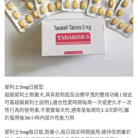
犀利士5mg日服型
超級犀利士劑量大,具有助勃起及治療早洩的雙效功能 ( 按此
可看超級犀利士說明 ),適合性愛時間每周一次或更久才一次
性行為的使用者,不需要每天吃,通常是每周吃1-2次即可,屬
於服用後36小時內提升性能力用
犀利士5mg每日錠,劑量小,每日固定時間服用,維持低劑量於