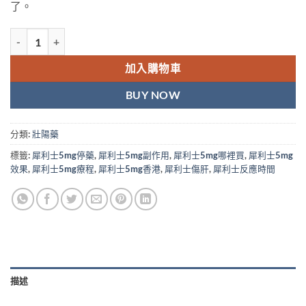
了。
犀利士 希爱力 Tadarise-5 5mg 犀利士每日錠 他達拉非 男性性功
加入購物車
BUY NOW
分類:
壯陽藥
標籤:
犀利士5mg停藥
,
犀利士5mg副作用
,
犀利士5mg哪裡買
,
犀利士5mg
效果
,
犀利士5mg療程
,
犀利士5mg香港
,
犀利士傷肝
,
犀利士反應時間
描述