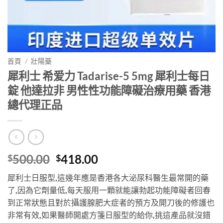
首頁
/
壯陽藥
犀利士 希爱力 Tadarise-5 5mg 犀利士每日
錠 他達拉非 男性性功能障礙治療用藥 香港
總代理正品
Original
Current
500.00
418.00
$
$
price
price
犀利士日服型,這幾年應是香港各大泌尿科醫生最常開的藥
was:
is:
了,因為它劑量低,每天服用一顆就能讓勃起功能障礙者回春
$500.00.
$418.00.
到正常狀態且對於攝護腺肥大症者的預方及開刀後的修護也
非常有效,如果醫師開處方箋日服型的給你,挑這產品就沒錯