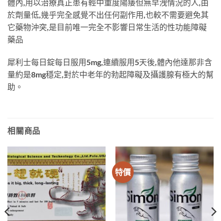
體內,用以治療真正患有輕中重度陽痿但無早洩情況的人,由
於劑量低,幾乎完全感覺不出任何副作用,也較不需要避免其
它藥物沖突,是目前唯一完全不影響日常生活的性功能障礙
藥品
犀利士每日錠每日服用5mg,連續服用5天後,體內他達那非含
量約是8mg穩定,對於中老年的勃起障礙及攝護腺有極大的幫
助。
相關商品
特價