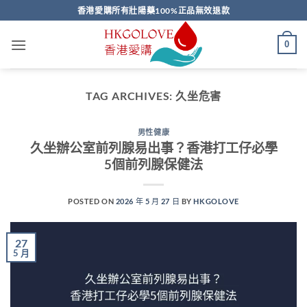
Skip
香港愛購所有壯陽藥100%正品無效退款
to
content
0
TAG ARCHIVES:
久坐危害
男性健康
久坐辦公室前列腺易出事？香港打工仔必學
5個前列腺保健法
POSTED ON
2026 年 5 月 27 日
BY
HKGOLOVE
27
5 月