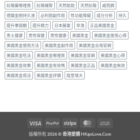
壯陽藥哪裡買
壯陽補腎
天然助勃
天然壯陽
威而鋼
德國金剛持久液
必利勁副作用
性功能障礙
成分分析
持久
提升睪固酮
提升精力
日本藤素
早洩
正品美國黑金
男士健康
男性保健
男性健康
美國黑金
美國黑金使用心得
美國黑金使用方法
美國黑金副作用
美國黑金台灣官網
美國黑金吃法
美國黑金哪裡買
美國黑金官網
美國黑金心得
美國黑金效果
美國黑金有效嗎
美國黑金正品
美國黑金無效
美國黑金用法
美國黑金評價
陰莖增大
Visa
PayPal
Stripe
MasterCard
Cash
On
版權所有 2026 ©
香港愛購 HKgoLove.Com
Delivery