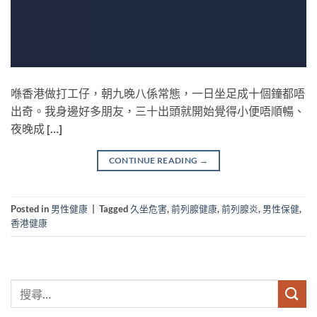
喺香港做打工仔，朝九晚八係常態，一日坐足成十個鐘都唔
出奇。我身邊好多朋友，三十出頭就開始覺得小便唔順暢、
夜晚成 […]
CONTINUE READING
→
Posted in
男性健康
|
Tagged
久坐危害
,
前列腺健康
,
前列腺炎
,
男性保健
,
香港健康