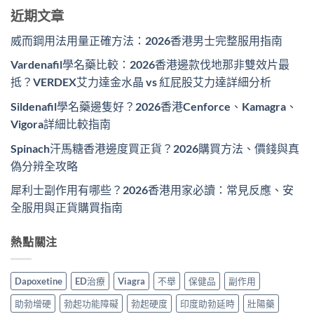
近期文章
威而鋼用法用量正確方法：2026香港男士完整服用指南
Vardenafil學名藥比較：2026香港邊款伐地那非雙效片最
抵？VERDEX艾力達金水晶 vs 紅屁股艾力達詳細分析
Sildenafil學名藥邊隻好？2026香港Cenforce、Kamagra、
Vigora詳細比較指南
Spinach汗馬糖香港邊度買正貨？2026購買方法、價錢與真
偽分辨全攻略
犀利士副作用有哪些？2026香港用家必讀：常見反應、安
全服用與正貨購買指南
熱點關注
Dapoxetine
ED治療
Viagra
不舉
保健品
副作用
助勃增硬
勃起功能障礙
勃起硬度
印度助勃延時
壯陽藥