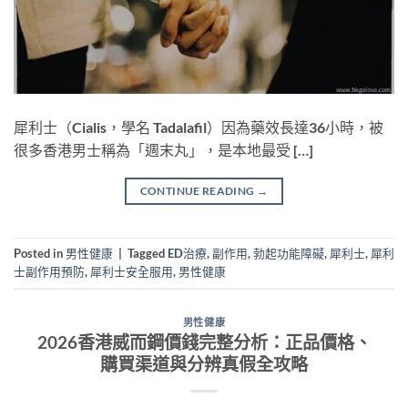
犀利士（Cialis，學名 Tadalafil）因為藥效長達36小時，被
很多香港男士稱為「週末丸」，是本地最受 […]
CONTINUE READING
→
Posted in
男性健康
|
Tagged
ED治療
,
副作用
,
勃起功能障礙
,
犀利士
,
犀利
士副作用預防
,
犀利士安全服用
,
男性健康
男性健康
2026香港威而鋼價錢完整分析：正品價格、
購買渠道與分辨真假全攻略