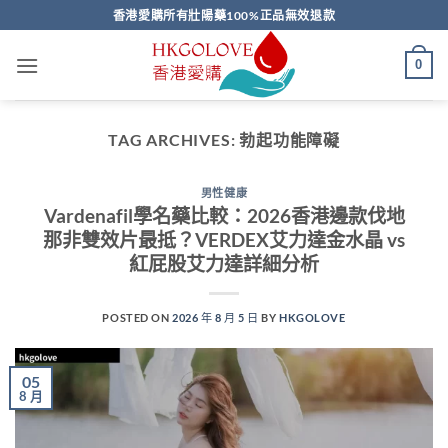
Skip
香港愛購所有壯陽藥100%正品無效退款
to
content
0
TAG ARCHIVES:
勃起功能障礙
男性健康
Vardenafil學名藥比較：2026香港邊款伐地
那非雙效片最抵？VERDEX艾力達金水晶 vs
紅屁股艾力達詳細分析
POSTED ON
2026 年 8 月 5 日
BY
HKGOLOVE
05
8 月