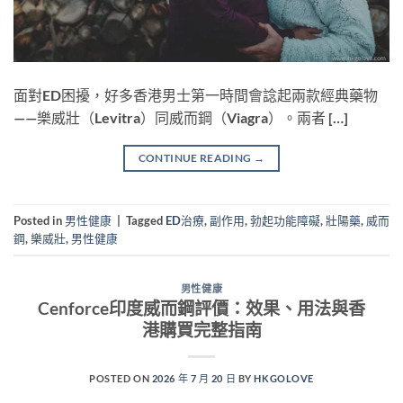
面對ED困擾，好多香港男士第一時間會諗起兩款經典藥物
——樂威壯（Levitra）同威而鋼（Viagra）。兩者 […]
CONTINUE READING
→
Posted in
男性健康
|
Tagged
ED治療
,
副作用
,
勃起功能障礙
,
壯陽藥
,
威而
鋼
,
樂威壯
,
男性健康
男性健康
Cenforce印度威而鋼評價：效果、用法與香
港購買完整指南
POSTED ON
2026 年 7 月 20 日
BY
HKGOLOVE