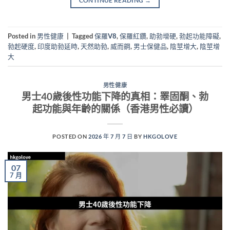
CONTINUE READING
→
Posted in
男性健康
|
Tagged
保羅V8
,
保羅紅鑽
,
助勃增硬
,
勃起功能障礙
,
勃起硬度
,
印度助勃延時
,
天然助勃
,
威而鋼
,
男士保健品
,
陰莖增大
,
陰莖增
大
男性健康
男士40歲後性功能下降的真相：睪固酮、勃
起功能與年齡的關係（香港男性必讀）
POSTED ON
2026 年 7 月 7 日
BY
HKGOLOVE
07
7 月