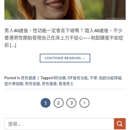
男人40歲後，性功能一定會走下坡嗎？ 踏入40歲後，不少
香港男性開始發現自己在床上力不從心——勃起硬度不如從
前 […]
CONTINUE READING
→
Posted in
男性健康
|
Tagged
ED治療
,
OT後性功能
,
不舉
,
勃起功能障礙
,
提升睪固酮
,
男性保健
,
男性健康
,
香港男士
1
2
3