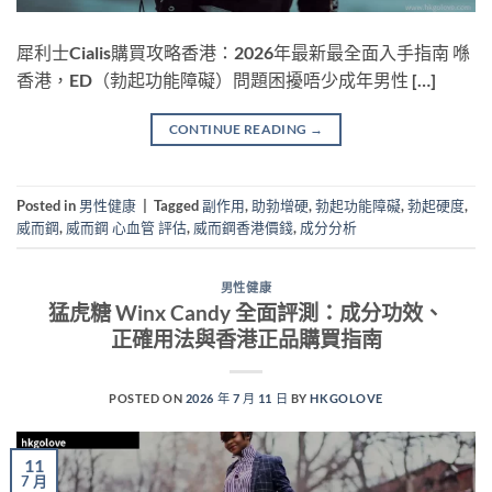
犀利士Cialis購買攻略香港：2026年最新最全面入手指南 喺
香港，ED（勃起功能障礙）問題困擾唔少成年男性 […]
CONTINUE READING
→
Posted in
男性健康
|
Tagged
副作用
,
助勃增硬
,
勃起功能障礙
,
勃起硬度
,
威而鋼
,
威而鋼 心血管 評估
,
威而鋼香港價錢
,
成分分析
男性健康
猛虎糖 Winx Candy 全面評測：成分功效、
正確用法與香港正品購買指南
POSTED ON
2026 年 7 月 11 日
BY
HKGOLOVE
11
7 月