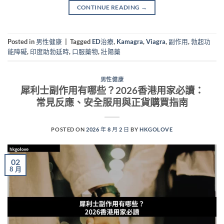
CONTINUE READING
→
Posted in
男性健康
|
Tagged
ED治療
,
Kamagra
,
Viagra
,
副作用
,
勃起功
能障礙
,
印度助勃延時
,
口服藥物
,
壯陽藥
男性健康
犀利士副作用有哪些？2026香港用家必讀：
常見反應、安全服用與正貨購買指南
POSTED ON
2026 年 8 月 2 日
BY
HKGOLOVE
02
8 月