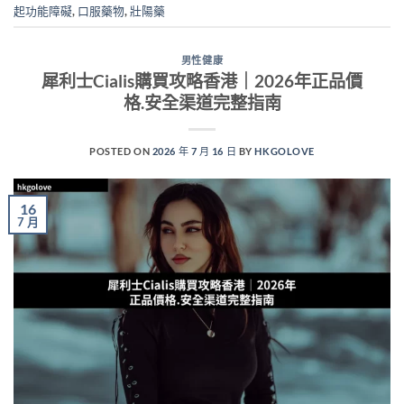
起功能障礙
,
口服藥物
,
壯陽藥
男性健康
犀利士Cialis購買攻略香港｜2026年正品價
格.安全渠道完整指南
POSTED ON
2026 年 7 月 16 日
BY
HKGOLOVE
16
7 月