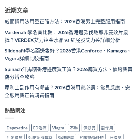
近期文章
威而鋼用法用量正確方法：2026香港男士完整服用指南
Vardenafil學名藥比較：2026香港邊款伐地那非雙效片最
抵？VERDEX艾力達金水晶 vs 紅屁股艾力達詳細分析
Sildenafil學名藥邊隻好？2026香港Cenforce、Kamagra、
Vigora詳細比較指南
Spinach汗馬糖香港邊度買正貨？2026購買方法、價錢與真
偽分辨全攻略
犀利士副作用有哪些？2026香港用家必讀：常見反應、安
全服用與正貨購買指南
熱點關注
Dapoxetine
ED治療
Viagra
不舉
保健品
副作用
助勃增硬
勃起功能障礙
勃起硬度
印度助勃延時
壯陽藥