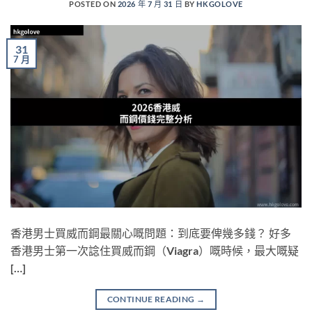
POSTED ON
2026 年 7 月 31 日
BY
HKGOLOVE
31
7 月
香港男士買威而鋼最關心嘅問題：到底要俾幾多錢？ 好多
香港男士第一次諗住買威而鋼（Viagra）嘅時候，最大嘅疑
[…]
CONTINUE READING
→