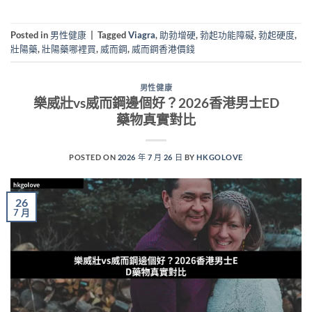
Posted in
男性健康
|
Tagged
Viagra
,
助勃增硬
,
勃起功能障礙
,
勃起硬度
,
壯陽藥
,
壯陽藥哪裡買
,
威而鋼
,
威而鋼香港價錢
男性健康
樂威壯vs威而鋼邊個好？2026香港男士ED
藥物真實對比
POSTED ON
2026 年 7 月 26 日
BY
HKGOLOVE
26
7 月