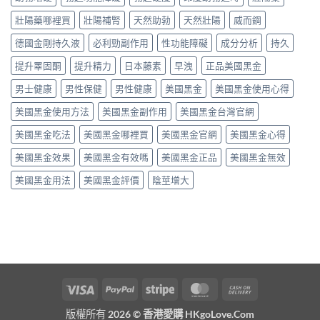
壯陽藥哪裡買
壯陽補腎
天然助勃
天然壯陽
威而鋼
德國金剛持久液
必利勁副作用
性功能障礙
成分分析
持久
提升睪固酮
提升精力
日本藤素
早洩
正品美國黑金
男士健康
男性保健
男性健康
美國黑金
美國黑金使用心得
美國黑金使用方法
美國黑金副作用
美國黑金台灣官網
美國黑金吃法
美國黑金哪裡買
美國黑金官網
美國黑金心得
美國黑金效果
美國黑金有效嗎
美國黑金正品
美國黑金無效
美國黑金用法
美國黑金評價
陰莖增大
Visa
PayPal
Stripe
MasterCard
Cash
On
版權所有 2026 ©
香港愛購 HKgoLove.Com