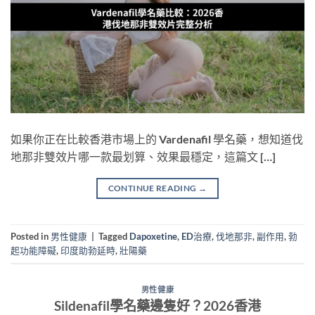
如果你正在比較香港市場上的 Vardenafil 學名藥，想知道伐
地那非雙效片哪一款最划算、效果最穩定，這篇文 […]
CONTINUE READING
→
Posted in
男性健康
|
Tagged
Dapoxetine
,
ED治療
,
伐地那非
,
副作用
,
勃
起功能障礙
,
印度助勃延時
,
壯陽藥
男性健康
Sildenafil學名藥邊隻好？2026香港