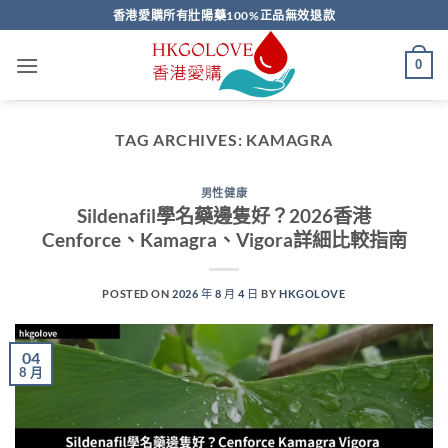
Skip
香港愛購所有壯陽藥100%正品無效退款
to
content
0
TAG ARCHIVES:
KAMAGRA
男性健康
Sildenafil學名藥邊隻好？2026香港
Cenforce、Kamagra、Vigora詳細比較指南
POSTED ON
2026 年 8 月 4 日
BY
HKGOLOVE
04
8 月