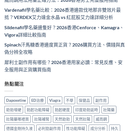
Vardenafil學名藥比較：2026香港邊款伐地那非雙效片最
抵？VERDEX艾力達金水晶 vs 紅屁股艾力達詳細分析
Sildenafil學名藥邊隻好？2026香港Cenforce、Kamagra、
Vigora詳細比較指南
Spinach汗馬糖香港邊度買正貨？2026購買方法、價錢與真
偽分辨全攻略
犀利士副作用有哪些？2026香港用家必讀：常見反應、安
全服用與正貨購買指南
熱點關注
Dapoxetine
ED治療
Viagra
不舉
保健品
副作用
助勃增硬
勃起功能障礙
勃起硬度
印度助勃延時
壯陽藥
壯陽藥哪裡買
壯陽補腎
天然助勃
天然壯陽
威而鋼
德國金剛持久液
必利勁副作用
性功能障礙
成分分析
持久