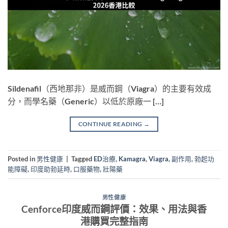
Sildenafil（西地那非）是威而鋼（Viagra）的主要有效成
分，而學名藥（Generic）以低於原廠一 […]
CONTINUE READING
→
Posted in
男性健康
|
Tagged
ED治療
,
Kamagra
,
Viagra
,
副作用
,
勃起功
能障礙
,
印度助勃延時
,
口服藥物
,
壯陽藥
男性健康
Cenforce印度威而鋼評價：效果、用法與香
港購買完整指南