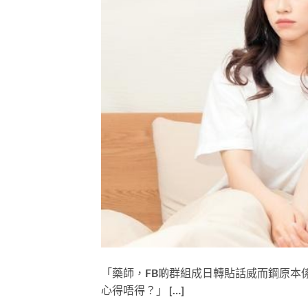
「藥師，FB啲群組成日轉貼話威而鋼原本
心得唔得？」 […]