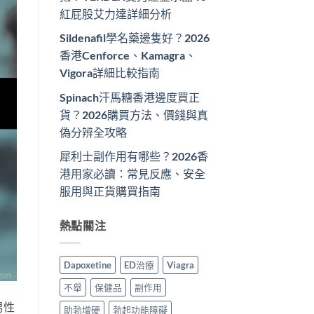
紅屁股艾力達詳細分析
Sildenafil學名藥邊隻好？2026
香港Cenforce、Kamagra、
Vigora詳細比較指南
Spinach汗馬糖香港邊度買正
貨？2026購買方法、價錢與真
偽分辨全攻略
犀利士副作用有哪些？2026香
港用家必讀：常見反應、安全
服用與正貨購買指南
熱點關注
Dapoxetine
ED治療
Viagra
不舉
保健品
副作用
男性
助勃增硬
勃起功能障礙