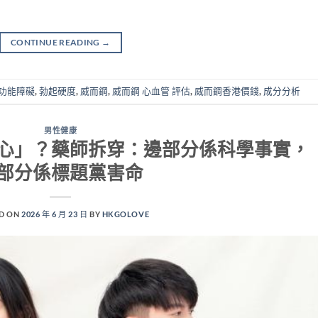
CONTINUE READING
→
功能障礙
,
勃起硬度
,
威而鋼
,
威而鋼 心血管 評估
,
威而鋼香港價錢
,
成分分析
男性健康
心」？藥師拆穿：邊部分係科學事實，
部分係標題黨害命
D ON
2026 年 6 月 23 日
BY
HKGOLOVE