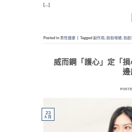
[…]
Posted in
男性健康
|
Tagged
副作用
,
助勃增硬
,
勃起
威而鋼「護心」定「損
邊
POSTE
23
6 月