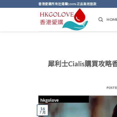
Skip
香港愛購所有壯陽藥100%正品無效退款
to
content
HOM
犀利士Cialis購買攻
POSTE
16
7 月