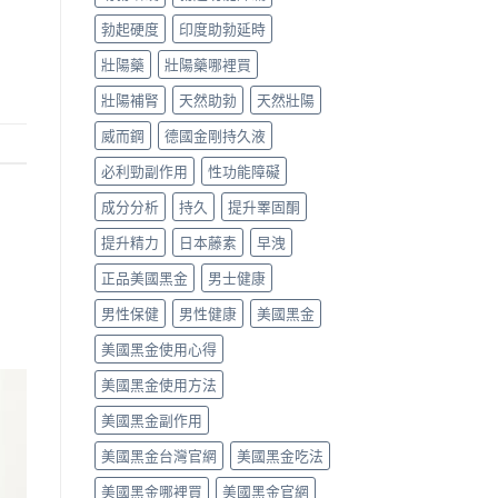
勃起硬度
印度助勃延時
壯陽藥
壯陽藥哪裡買
壯陽補腎
天然助勃
天然壯陽
威而鋼
德國金剛持久液
必利勁副作用
性功能障礙
成分分析
持久
提升睪固酮
提升精力
日本藤素
早洩
正品美國黑金
男士健康
男性保健
男性健康
美國黑金
美國黑金使用心得
美國黑金使用方法
美國黑金副作用
美國黑金台灣官網
美國黑金吃法
美國黑金哪裡買
美國黑金官網