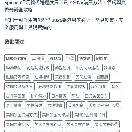
Spinach汗馬糖香港邊度買正貨？2026購買方法、價錢與真
偽分辨全攻略
犀利士副作用有哪些？2026香港用家必讀：常見反應、安
全服用與正貨購買指南
熱點關注
Dapoxetine
ED治療
Viagra
不舉
保健品
副作用
助勃增硬
勃起功能障礙
勃起硬度
印度助勃延時
壯陽藥
壯陽藥哪裡買
壯陽補腎
天然助勃
天然壯陽
威而鋼
德國金剛持久液
必利勁副作用
性功能障礙
成分分析
持久
提升睪固酮
提升精力
日本藤素
早洩
正品美國黑金
男士健康
男性保健
男性健康
美國黑金
美國黑金使用心得
美國黑金使用方法
美國黑金副作用
美國黑金台灣官網
美國黑金吃法
美國黑金哪裡買
美國黑金官網
美國黑金心得