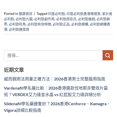
Posted in
健康資訊
|
Tagged
印度必利勁
,
印度必利勁香港哪裡買
,
家計會
必利勁
,
必利勁九龍
,
必利勁副作用
,
必利勁屈臣氏
,
必利勁幾錢
,
必利勁新
界
,
必利勁旺角
,
必利勁有效時間
,
必利勁正品
,
必利勁網購
,
必利勁網購香
港
,
必利勁邊度買
近期文章
威而鋼用法用量正確方法：2026香港男士完整服用指南
Vardenafil學名藥比較：2026香港邊款伐地那非雙效片最
抵？VERDEX艾力達金水晶 vs 紅屁股艾力達詳細分析
Sildenafil學名藥邊隻好？2026香港Cenforce、Kamagra、
Vigora詳細比較指南