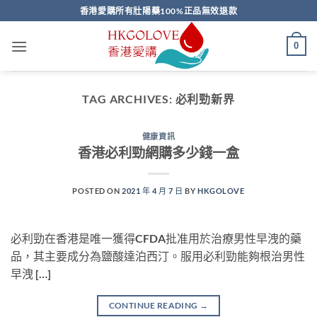
Skip
香港愛購所有壯陽藥100%正品無效退款
to
content
0
TAG ARCHIVES:
必利勁新界
健康資訊
香港必利勁網購多少錢一盒
POSTED ON
2021 年 4 月 7 日
BY
HKGOLOVE
必利勁在香港是唯一獲得CFDA批准用於治療男性早洩的藥
品，其主要成分為鹽酸達泊西汀。服用必利勁能夠根治男性
早洩 […]
CONTINUE READING
→