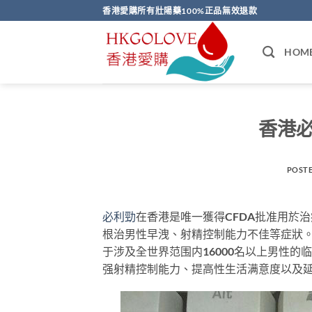
Skip
香港愛購所有壯陽藥100%正品無效退款
to
content
HOM
香港
POST
必利勁
在香港是唯一獲得CFDA批准用於
根治男性早洩、射精控制能力不佳等症狀。
于涉及全世界范围内16000名以上男性
强射精控制能力、提高性生活满意度以及延