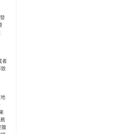
即發
要
吸
或者
導致
效地
。
果
推薦
空腹