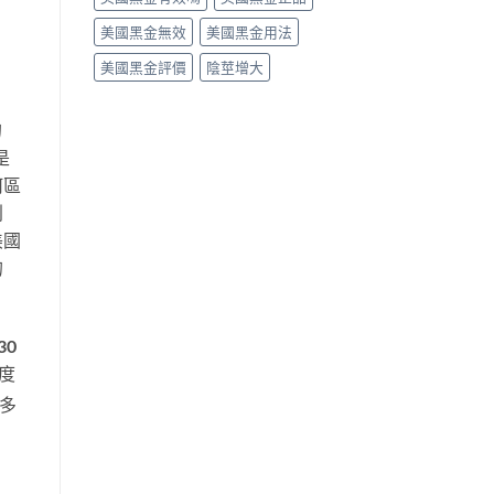
美國黑金無效
美國黑金用法
美國黑金評價
陰莖增大
的
是
何區
利
美國
的
30
度
多