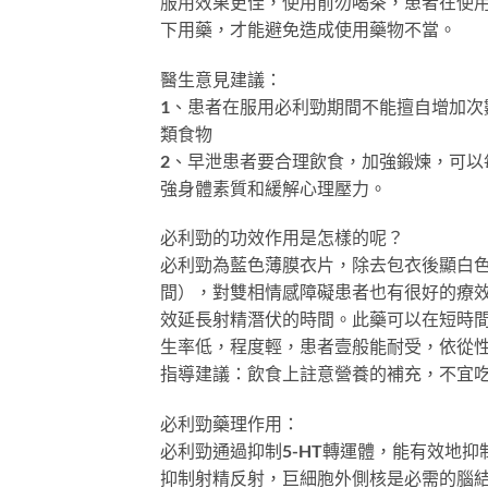
服用效果更佳，使用前勿喝茶，患者在使
下用藥，才能避免造成使用藥物不當。
醫生意見建議：
1、患者在服用必利勁期間不能擅自增加
類食物
2、早泄患者要合理飲食，加強鍛煉，可
強身體素質和緩解心理壓力。
必利勁的功效作用是怎樣的呢？
必利勁為藍色薄膜衣片，除去包衣後顯白
間），對雙相情感障礙患者也有很好的療
效延長射精潛伏的時間。此藥可以在短時
生率低，程度輕，患者壹般能耐受，依從
指導建議：飲食上註意營養的補充，不宜
必利勁藥理作用：
必利勁通過抑制5-HT轉運體，能有效地抑
抑制射精反射，巨細胞外側核是必需的腦