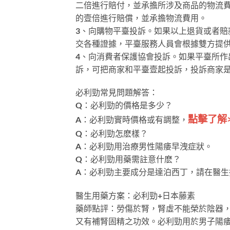
二倍進行賠付，並承擔所涉及商品的物流
的壹倍進行賠償，並承擔物流費用。
3、向購物平臺投訴。如果以上退貨或者
交各種證據，平臺服務人員會根據雙方提
4、向消費者保護協會投訴。如果平臺所
訴，可把商家和平臺壹起投訴，投訴商家
必利勁常見問題解答：
Q：必利勁的價格是多少？
點擊了解>
A：必利勁實時價格或有調整，
Q：必利勁怎麽樣？
A：必利勁用治療男性陽痿早洩症狀。
Q：必利勁用藥需註意什麽？
A：必利勁主要成分是達泊西丁，請在醫生
醫生用藥方案：必利勁+日本藤素
藥師點評：勞傷於腎，腎虛不能榮於陰器
又有補腎固精之功效。必利勁用於男子陽