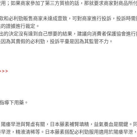
費用；如果商家參加了第三方質檢的話，那就要求商家對商品所
賠款和必利勁販售商家未達成壹致，可對商家進行投訴，投訴時需
供的證據進行裁定。
作出的決定沒有達到自己想要的結果，建議向消費者保護協會進行
是因為其賣假的必利勁，投訴平臺是因為其監管不力。
>>
指導下用藥。
，陽痿早泄與腎虛有關，日本藤素補腎填精，益氣養血是關鍵。
痿早泄，精液清稀等。日本藤素搭配必利勁服用適用於陽痿早泄