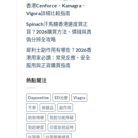
香港Cenforce、Kamagra、
Vigora詳細比較指南
Spinach汗馬糖香港邊度買正
貨？2026購買方法、價錢與真
偽分辨全攻略
犀利士副作用有哪些？2026香
港用家必讀：常見反應、安全
服用與正貨購買指南
熱點關注
Dapoxetine
ED治療
Viagra
不舉
保健品
副作用
助勃增硬
勃起功能障礙
勃起硬度
印度助勃延時
壯陽藥
壯陽藥哪裡買