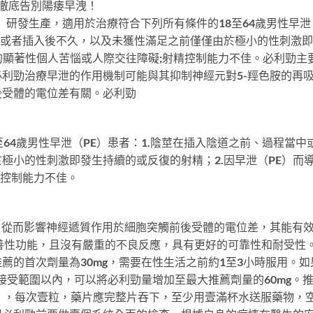
徹底告別陽痿早洩！
之一）研發生產，適用於治療符合下列所有條件的18至64歲男性早泄
當中或者插入後不久，以及未獲性滿足之前僅僅由於極小的性刺激
致的顯著性個人苦惱或人際交往障礙;射精控制能力不佳。必利勁主
利勁治療早泄的作用機制可能與其抑制神經元對5-羥色胺的再
後受體的電位差有關。必利勁
64歲男性早泄（PE）患者：1.陰莖在插入陰道之前、過程當中
極小的性刺激即發生持續的或反復的射精；2.因早泄（PE）而
精控制能力不佳。
，從而影響神經遞質作用於細胞突觸前後受體的電位差，其能有
善性功能，且沒有嚴重的不良反應，具有更好的可靠性和耐受性
薦的首次劑量為30mg，需要在性生活之前約1至3小時服用。如
接受範圍以內，可以將必利勁量增加至最大推薦劑量的60mg。
。，每次壹粒，藥片應完整片吞下，至少用壹滿杯水送服藥物，