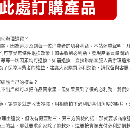
如何辦理退貨？
問題，因為這涉及到每一位消費者的切身利益。本站鄭重聲明：
內均可享受無條件退換政策！如果收到必利勁，發現產品質量問題
，等等一切因素均可退換。如需退換，直接聯絡客服人員辦理退
。為了保障消費者的權益，建議大家購買必利勁後，請保留與客服
何維護自己的權益？
足不出戶就可以把商品買家里，但如果買到了假的必利勁，我們
假貨，第壹步就是收集證據，用相機拍下必利勁各個角度的照片，
無理由退款，但沒有假壹賠三、第三方質檢的話，那就要求商家
賠三的話，那就要求商家除了退款外，還要按實際支付必利勁價