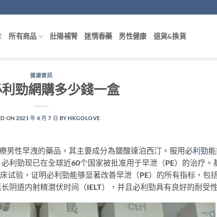
E
所有商品
壯陽補腎
迷情春藥
男性健康
退貨&換貨
健康資訊
必利勁網購多少錢一盒
ED ON
2021 年 4 月 7 日
BY
HKGOLOVE
治療男性早洩的藥品，其主要成分為鹽酸達泊西汀。服用
必利勁
能
必利勁现已在全球近60个国家被批准用于早泄（PE）的治疗。
的临床试验，证明必利勁能够显著改善早泄（PE）的所有指标，包
长阴道内射精潜伏时间（IELT），并且必利勁具有良好的耐受