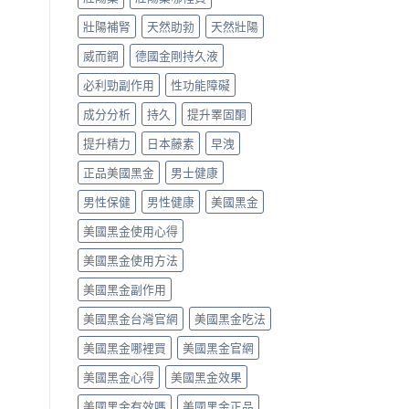
壯陽補腎
天然助勃
天然壯陽
威而鋼
德國金剛持久液
必利勁副作用
性功能障礙
成分分析
持久
提升睪固酮
提升精力
日本藤素
早洩
正品美國黑金
男士健康
男性保健
男性健康
美國黑金
美國黑金使用心得
美國黑金使用方法
美國黑金副作用
美國黑金台灣官網
美國黑金吃法
美國黑金哪裡買
美國黑金官網
美國黑金心得
美國黑金效果
美國黑金有效嗎
美國黑金正品