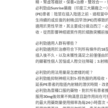
精，腎虛等癥狀。保養+治療，雙效合一，
必利勁由Sunrise藥廠（印度三大藥廠
(PE)患者：陰莖在插入陰道之前、過程
生持續的或反復的射精;因早泄(PE)而導
適用於男性早泄，其主要成分達泊西汀，必
收，從而影響神經遞質作用於細胞突觸前
必利勁適用人群有哪些？
必利勁適用於治療符合下列所有條件的18至
插入後不久，以及未獲性滿足之前僅僅由於
的顯著性個人苦惱或人際交往障礙；3.射
必利勁的用法用量是怎麽樣的呢？
必利勁能抑制神經元對5-羥色胺的再吸收
延長PE患者的陰道內射精的潛伏時間，改
必利勁為壹種口服的藥物，對於所有患者推
服用30mg後效果不夠滿意且副作用尚在可
的最大用藥劑量使用頻率為每24小時壹次