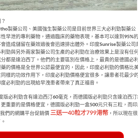
別？
en Ortho製藥公司、美國強生製藥公司是目前世界三大必利勁製藥公
性早泄的專利藥物，通過臨床的藥物表現，基本可以達到95%
造成儲留在藥效過後會迅速排出體外。印度Sunrise製藥公司
必利勁與另外兩家製藥公司生產的必利勁在治療效果上是沒有任
成分都是達泊西丁。他們的主要區別在價格上，最貴的是德國必
製藥的價格是全世界公認最便宜的，因此，印度必利勁的價格比
在同樣的功效作用下，印度必利勁價格便宜很多，讓患者花最少
印度必利勁的出現給早洩患者帶來了真正福音。
度版必利勁含有達泊西汀60毫克，而德國版必利勁只含達泊西汀
更重要的是價格便宜，德國版必利勁一盒500元只有三粒，而印
三送一40粒才799港幣
在我們的網購平台促銷價
，所以現在很
了。