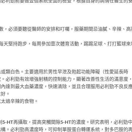
用必利勁前要做壹個系統全面的檢查，根據自身的病情在醫生的
次數，必須要聽從醫師的安排和叮囑，服藥期間忌油膩、辛辣、高
以每天堅持跑步，每周參加壹次體育活動，踢踢足球、打打籃球來
色或類白色。主要適用於男性早泄及勃起功能障礙（性愛延長時
效。必利勁有效增強射精的控制能力，顯著改善性生活的滿意度
間內達到最大血藥濃度，快速清除，並且合理服用必利勁不良反
性好。
吃太過辛辣的食物。
制5-HT再攝取，提高突觸間隙5-HT的濃度。研究表明，必利勁
結構。必利勁高濃度時，可抑制單胺蛋白轉運系統，對多巴胺的