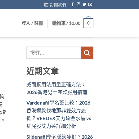
訂閱我們
登入 / 註冊
購物車 /
$
0.00
0
近期文章
威而鋼用法用量正確方法：
2026香港男士完整服用指南
夠
Vardenafil學名藥比較：2026
基
香港邊款伐地那非雙效片最
括增
抵？VERDEX艾力達金水晶 vs
性。
紅屁股艾力達詳細分析
Sildenafil學名藥邊隻好？2026