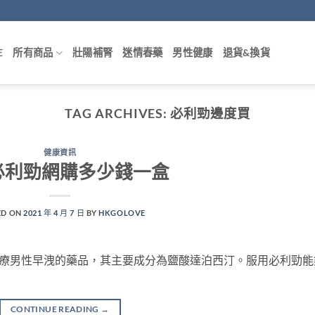
E
所有商品
壯陽補腎
迷情春藥
男性健康
退貨&換貨
TAG ARCHIVES:
必利勁邊度買
健康資訊
必利勁網購多少錢一盒
ED ON
2021 年 4 月 7 日
BY
HKGOLOVE
治療男性早洩的藥品，其主要成分為鹽酸達泊西汀。服用必利勁能
CONTINUE READING
→