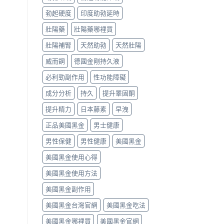
勃起硬度
印度助勃延時
壯陽藥
壯陽藥哪裡買
壯陽補腎
天然助勃
天然壯陽
威而鋼
德國金剛持久液
必利勁副作用
性功能障礙
成分分析
持久
提升睪固酮
提升精力
日本藤素
早洩
正品美國黑金
男士健康
男性保健
男性健康
美國黑金
美國黑金使用心得
美國黑金使用方法
美國黑金副作用
美國黑金台灣官網
美國黑金吃法
美國黑金哪裡買
美國黑金官網