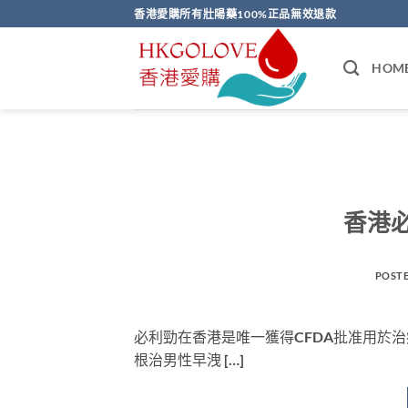
Skip
香港愛購所有壯陽藥100%正品無效退款
to
content
HOM
香港
POST
必利勁在香港是唯一獲得CFDA批准用於
根治男性早洩 […]