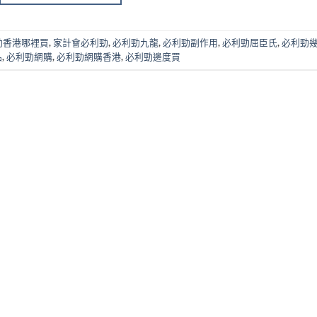
勁香港哪裡買
,
家計會必利勁
,
必利勁九龍
,
必利勁副作用
,
必利勁屈臣氏
,
必利勁
品
,
必利勁網購
,
必利勁網購香港
,
必利勁邊度買