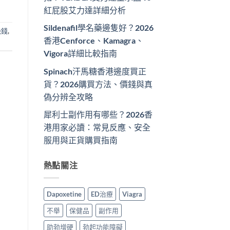
紅屁股艾力達詳細分析
Sildenafil學名藥邊隻好？2026
幾錢
,
香港Cenforce、Kamagra、
Vigora詳細比較指南
Spinach汗馬糖香港邊度買正
貨？2026購買方法、價錢與真
偽分辨全攻略
犀利士副作用有哪些？2026香
港用家必讀：常見反應、安全
服用與正貨購買指南
熱點關注
Dapoxetine
ED治療
Viagra
不舉
保健品
副作用
助勃增硬
勃起功能障礙