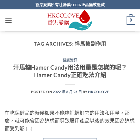
Skip
香港愛購所有壯陽藥100%正品無效退款
to
content
0
TAG ARCHIVES:
悍馬糖副作用
健康資訊
汗馬糖Hamer Candy用法用量是怎樣的呢？
Hamer Candy正確吃法介紹
POSTED ON
2022 年 8 月 25 日
BY
HKGOLOVE
在吃保健品的時候如果不能夠把握好它的用法和用量，那
麽，就可能會因為這樣而導致服用產品以後的效果因為這樣
而受到影 […]