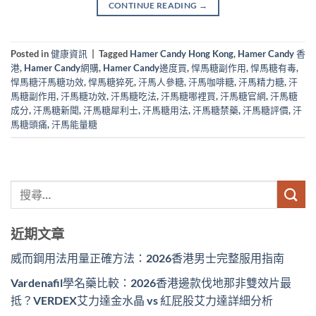
CONTINUE READING
→
Posted in
健康資訊
|
Tagged
Hamer Candy Hong Kong
,
Hamer Candy 香
港
,
Hamer Candy網購
,
Hamer Candy邊度買
,
悍馬糖副作用
,
悍馬糖有毒
,
悍馬糖汗馬糖功效
,
悍馬糖猝死
,
汗馬人參糖
,
汗馬咖啡糖
,
汗馬精力糖
,
汗
馬糖副作用
,
汗馬糖功效
,
汗馬糖吃法
,
汗馬糖哪裡買
,
汗馬糖官網
,
汗馬糖
成分
,
汗馬糖新聞
,
汗馬糖犀利士
,
汗馬糖用法
,
汗馬糖禁藥
,
汗馬糖評價
,
汗
馬糖頭痛
,
汗馬能量糖
近期文章
威而鋼用法用量正確方法：2026香港男士完整服用指南
Vardenafil學名藥比較：2026香港邊款伐地那非雙效片最
抵？VERDEX艾力達金水晶 vs 紅屁股艾力達詳細分析