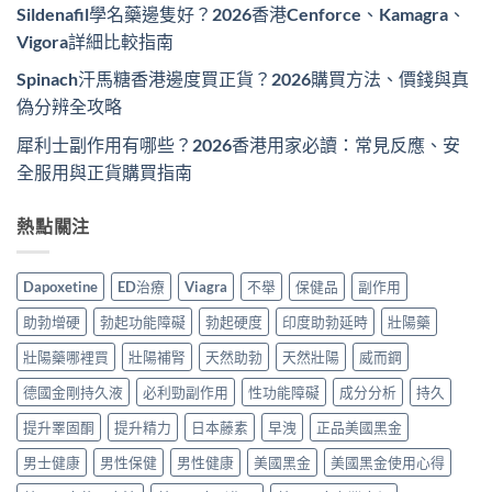
Sildenafil學名藥邊隻好？2026香港Cenforce、Kamagra、
Vigora詳細比較指南
Spinach汗馬糖香港邊度買正貨？2026購買方法、價錢與真
偽分辨全攻略
犀利士副作用有哪些？2026香港用家必讀：常見反應、安
全服用與正貨購買指南
熱點關注
Dapoxetine
ED治療
Viagra
不舉
保健品
副作用
助勃增硬
勃起功能障礙
勃起硬度
印度助勃延時
壯陽藥
壯陽藥哪裡買
壯陽補腎
天然助勃
天然壯陽
威而鋼
德國金剛持久液
必利勁副作用
性功能障礙
成分分析
持久
提升睪固酮
提升精力
日本藤素
早洩
正品美國黑金
男士健康
男性保健
男性健康
美國黑金
美國黑金使用心得