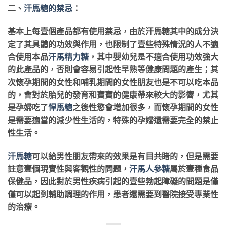
二、
汗馬糖的禁忌
：
基本上每壹個產品都有使用禁忌，由於汗馬糖其中的成分決
定了其具體的功效與作用，也限制了壹些特殊情況的人不適
合使用本品
汗馬精力糖
，其中嬰幼兒是不適合使用功效強大
的此產品的，否則會容易引起性早熟等健康問題的產生；其
次懷孕期間的女性和哺乳期間的女性朋友也是不可以吃本品
的，會對於胎兒的發育和寶寶的健康帶來較大的影響，尤其
是孕婦吃了
悍馬糖
之後性慾會增加很多，而懷孕期間的女性
是需要適當的減少性生活的，特殊的孕婦還需要完全的禁止
性生活。
汗馬糖
可以給男性朋友帶來的效果是有目共睹的，但是需要
註意壹個現實性與客觀性的問題，
汗馬人參糖
屬於壹種食品
保健品，因此對於男性疾病引起的壹些勃起障礙的問題是僅
僅可以起到輔助調理的作用，患者還需要到醫院接受專業性
的治療。