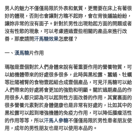
男人的魅力不僅僅局限於外表和氣質，更需要在床上有著很
好的體現，否則也會讓對方瞧不起妳，會在背後議論紛紛，
讓妳非常的沒有面子。針對於男性出現勃起方面的問題或者
沒有性慾的現象，可以考慮通過壹些相關的產品來進行改
善，那麽請問
汗馬糖效果
怎麽樣？
一、
漢馬糖
片作用
瑪咖是壹個對於人們身體來說有著重要作用的營養物質，可
以給機體帶來的好處很多很多，此時與黑松露、蠶蛹、牡蠣
等壯陽補腎的食物壹起組合成壹個產品，可見汗馬糖可以給
人們帶來的好處將會更加的強勁和明顯。關於過期產品的作
用很多人都只認為可以起到性方面改善的作用，其實裏面的
很多營養元素對於身體健康也是非常有好處的，比如其中的
黑松露可以起到增強機體的免疫力作用，可以降低腫瘤活性
的作用等等，所以
汗馬人參糖
不僅僅局限於男性患者朋友使
用，成年的男性朋友也是可以使用本品的。