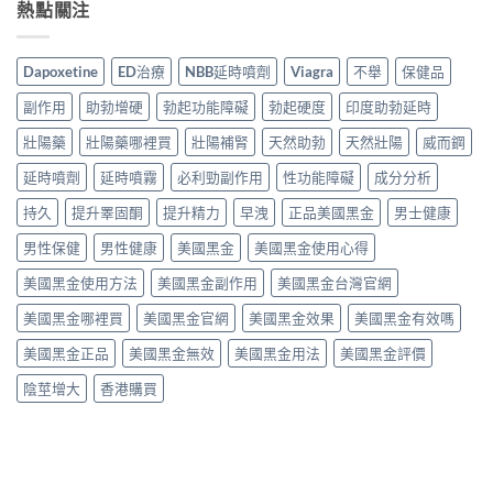
熱點關注
Dapoxetine
ED治療
NBB延時噴劑
Viagra
不舉
保健品
副作用
助勃增硬
勃起功能障礙
勃起硬度
印度助勃延時
壯陽藥
壯陽藥哪裡買
壯陽補腎
天然助勃
天然壯陽
威而鋼
延時噴劑
延時噴霧
必利勁副作用
性功能障礙
成分分析
持久
提升睪固酮
提升精力
早洩
正品美國黑金
男士健康
男性保健
男性健康
美國黑金
美國黑金使用心得
美國黑金使用方法
美國黑金副作用
美國黑金台灣官網
美國黑金哪裡買
美國黑金官網
美國黑金效果
美國黑金有效嗎
美國黑金正品
美國黑金無效
美國黑金用法
美國黑金評價
陰莖增大
香港購買