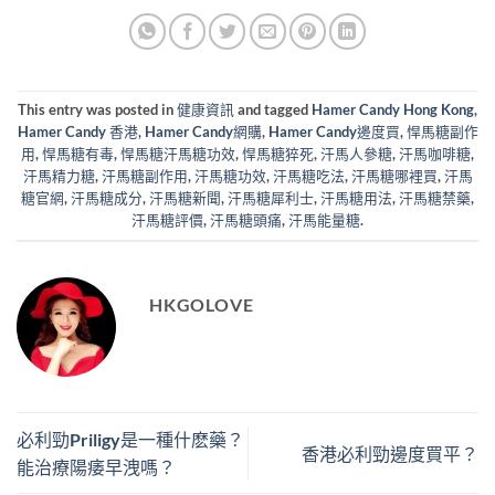
This entry was posted in
健康資訊
and tagged
Hamer Candy Hong Kong
,
Hamer Candy 香港
,
Hamer Candy網購
,
Hamer Candy邊度買
,
悍馬糖副作
用
,
悍馬糖有毒
,
悍馬糖汗馬糖功效
,
悍馬糖猝死
,
汗馬人參糖
,
汗馬咖啡糖
,
汗馬精力糖
,
汗馬糖副作用
,
汗馬糖功效
,
汗馬糖吃法
,
汗馬糖哪裡買
,
汗馬
糖官網
,
汗馬糖成分
,
汗馬糖新聞
,
汗馬糖犀利士
,
汗馬糖用法
,
汗馬糖禁藥
,
汗馬糖評價
,
汗馬糖頭痛
,
汗馬能量糖
.
HKGOLOVE
必利勁Priligy是一種什麽藥？
香港必利勁邊度買平？
能治療陽痿早洩嗎？