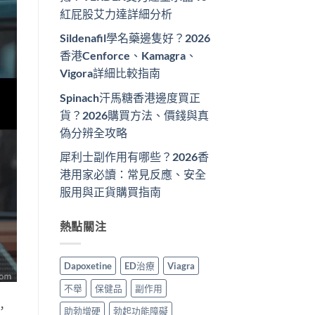
紅屁股艾力達詳細分析
Sildenafil學名藥邊隻好？2026
香港Cenforce、Kamagra、
Vigora詳細比較指南
Spinach汗馬糖香港邊度買正
貨？2026購買方法、價錢與真
偽分辨全攻略
犀利士副作用有哪些？2026香
港用家必讀：常見反應、安全
服用與正貨購買指南
熱點關注
Dapoxetine
ED治療
Viagra
不舉
保健品
副作用
，
助勃增硬
勃起功能障礙