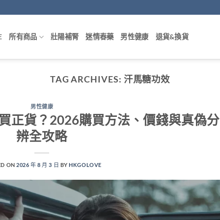
E
所有商品
壯陽補腎
迷情春藥
男性健康
退貨&換貨
TAG ARCHIVES:
汗馬糖功效
男性健康
邊度買正貨？2026購買方法、價錢與真偽分
辨全攻略
ED ON
2026 年 8 月 3 日
BY
HKGOLOVE