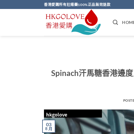
Skip
香港愛購所有壯陽藥100%正品無效退款
to
content
HOM
Spinach汗馬糖香港
POST
03
8 月