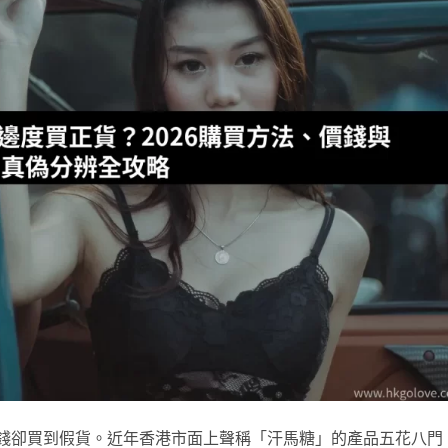
花了錢卻買到假貨。近年香港市面上聲稱「汗馬糖」的產品五花八門