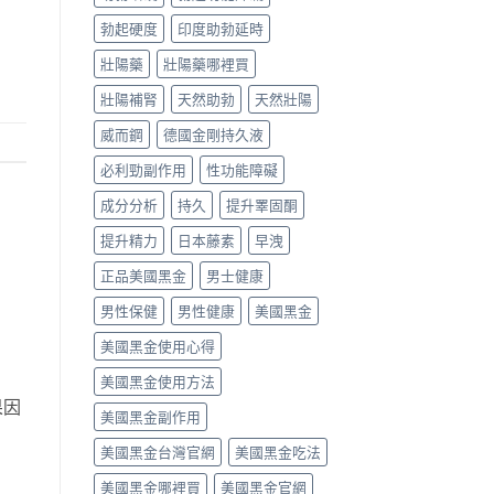
勃起硬度
印度助勃延時
壯陽藥
壯陽藥哪裡買
壯陽補腎
天然助勃
天然壯陽
威而鋼
德國金剛持久液
必利勁副作用
性功能障礙
成分分析
持久
提升睪固酮
提升精力
日本藤素
早洩
正品美國黑金
男士健康
男性保健
男性健康
美國黑金
美國黑金使用心得
美國黑金使用方法
果因
美國黑金副作用
美國黑金台灣官網
美國黑金吃法
美國黑金哪裡買
美國黑金官網