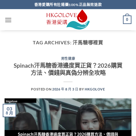
Skip
香港愛購所有壯陽藥100%正品無效退款
to
content
0
TAG ARCHIVES:
汗馬糖哪裡買
男性健康
Spinach汗馬糖香港邊度買正貨？2026購買
方法、價錢與真偽分辨全攻略
POSTED ON
2026 年 8 月 3 日
BY
HKGOLOVE
03
8 月