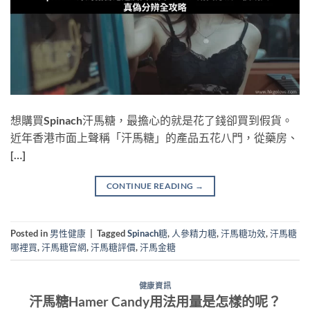
想購買Spinach汗馬糖，最擔心的就是花了錢卻買到假貨。
近年香港市面上聲稱「汗馬糖」的產品五花八門，從藥房、
[…]
CONTINUE READING
→
Posted in
男性健康
|
Tagged
Spinach糖
,
人參精力糖
,
汗馬糖功效
,
汗馬糖
哪裡買
,
汗馬糖官網
,
汗馬糖評價
,
汗馬金糖
健康資訊
汗馬糖Hamer Candy用法用量是怎樣的呢？