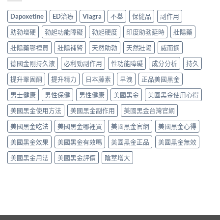
Dapoxetine
ED治療
Viagra
不舉
保健品
副作用
助勃增硬
勃起功能障礙
勃起硬度
印度助勃延時
壯陽藥
壯陽藥哪裡買
壯陽補腎
天然助勃
天然壯陽
威而鋼
德國金剛持久液
必利勁副作用
性功能障礙
成分分析
持久
提升睪固酮
提升精力
日本藤素
早洩
正品美國黑金
男士健康
男性保健
男性健康
美國黑金
美國黑金使用心得
美國黑金使用方法
美國黑金副作用
美國黑金台灣官網
美國黑金吃法
美國黑金哪裡買
美國黑金官網
美國黑金心得
美國黑金效果
美國黑金有效嗎
美國黑金正品
美國黑金無效
美國黑金用法
美國黑金評價
陰莖增大