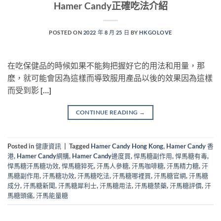
Hamer Candy正確吃法介紹
POSTED ON
2022 年 8 月 25 日
BY
HKGOLOVE
在吃保健品的時候如果不能夠把握好它的用法和用量，那
麽，就可能會因為這樣而導致服用產品以後的效果因為這樣
而受到影 […]
CONTINUE READING
→
Posted in
健康資訊
|
Tagged
Hamer Candy Hong Kong
,
Hamer Candy 香
港
,
Hamer Candy網購
,
Hamer Candy邊度買
,
悍馬糖副作用
,
悍馬糖有毒
,
悍馬糖汗馬糖功效
,
悍馬糖猝死
,
汗馬人參糖
,
汗馬咖啡糖
,
汗馬精力糖
,
汗
馬糖副作用
,
汗馬糖功效
,
汗馬糖吃法
,
汗馬糖哪裡買
,
汗馬糖官網
,
汗馬糖
成分
,
汗馬糖新聞
,
汗馬糖犀利士
,
汗馬糖用法
,
汗馬糖禁藥
,
汗馬糖評價
,
汗
馬糖頭痛
,
汗馬能量糖