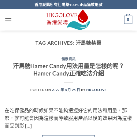
Skip
香港愛購所有壯陽藥100%正品無效退款
to
content
0
TAG ARCHIVES:
汗馬糖禁藥
健康資訊
汗馬糖Hamer Candy用法用量是怎樣的呢？
Hamer Candy正確吃法介紹
POSTED ON
2022 年 8 月 25 日
BY
HKGOLOVE
在吃保健品的時候如果不能夠把握好它的用法和用量，那
麽，就可能會因為這樣而導致服用產品以後的效果因為這樣
而受到影 […]