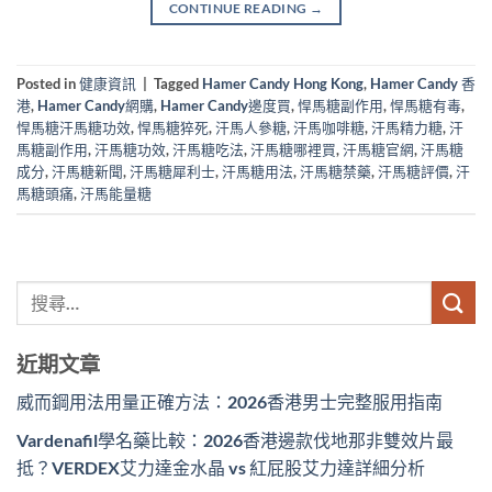
CONTINUE READING
→
Posted in
健康資訊
|
Tagged
Hamer Candy Hong Kong
,
Hamer Candy 香
港
,
Hamer Candy網購
,
Hamer Candy邊度買
,
悍馬糖副作用
,
悍馬糖有毒
,
悍馬糖汗馬糖功效
,
悍馬糖猝死
,
汗馬人參糖
,
汗馬咖啡糖
,
汗馬精力糖
,
汗
馬糖副作用
,
汗馬糖功效
,
汗馬糖吃法
,
汗馬糖哪裡買
,
汗馬糖官網
,
汗馬糖
成分
,
汗馬糖新聞
,
汗馬糖犀利士
,
汗馬糖用法
,
汗馬糖禁藥
,
汗馬糖評價
,
汗
馬糖頭痛
,
汗馬能量糖
近期文章
威而鋼用法用量正確方法：2026香港男士完整服用指南
Vardenafil學名藥比較：2026香港邊款伐地那非雙效片最
抵？VERDEX艾力達金水晶 vs 紅屁股艾力達詳細分析