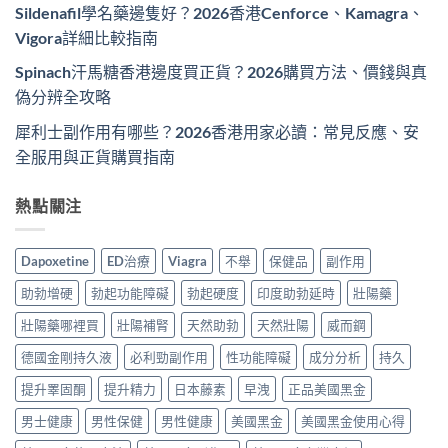
Sildenafil學名藥邊隻好？2026香港Cenforce、Kamagra、
Vigora詳細比較指南
Spinach汗馬糖香港邊度買正貨？2026購買方法、價錢與真
偽分辨全攻略
犀利士副作用有哪些？2026香港用家必讀：常見反應、安
全服用與正貨購買指南
熱點關注
Dapoxetine
ED治療
Viagra
不舉
保健品
副作用
助勃增硬
勃起功能障礙
勃起硬度
印度助勃延時
壯陽藥
壯陽藥哪裡買
壯陽補腎
天然助勃
天然壯陽
威而鋼
德國金剛持久液
必利勁副作用
性功能障礙
成分分析
持久
提升睪固酮
提升精力
日本藤素
早洩
正品美國黑金
男士健康
男性保健
男性健康
美國黑金
美國黑金使用心得