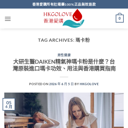
Skip
香港愛購所有壯陽藥100%正品無效退款
to
content
0
TAG ARCHIVES:
瑪卡粉
男性健康
大研生醫DAIKEN精氣神瑪卡粉是什麼？台
灣原裝進口瑪卡功效、用法與香港購買指南
POSTED ON
2026 年 6 月 5 日
BY
HKGOLOVE
05
6 月