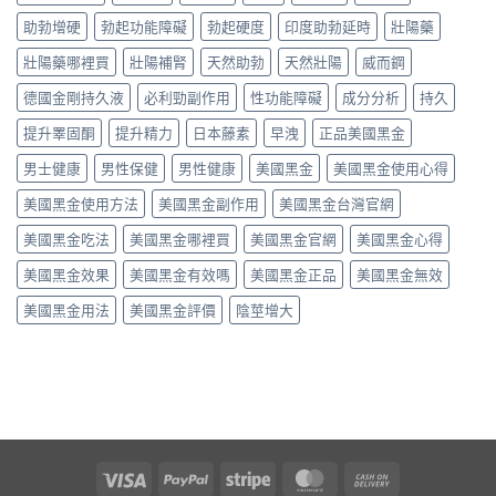
助勃增硬
勃起功能障礙
勃起硬度
印度助勃延時
壯陽藥
壯陽藥哪裡買
壯陽補腎
天然助勃
天然壯陽
威而鋼
德國金剛持久液
必利勁副作用
性功能障礙
成分分析
持久
提升睪固酮
提升精力
日本藤素
早洩
正品美國黑金
男士健康
男性保健
男性健康
美國黑金
美國黑金使用心得
美國黑金使用方法
美國黑金副作用
美國黑金台灣官網
美國黑金吃法
美國黑金哪裡買
美國黑金官網
美國黑金心得
美國黑金效果
美國黑金有效嗎
美國黑金正品
美國黑金無效
美國黑金用法
美國黑金評價
陰莖增大
Visa
PayPal
Stripe
MasterCard
Cash