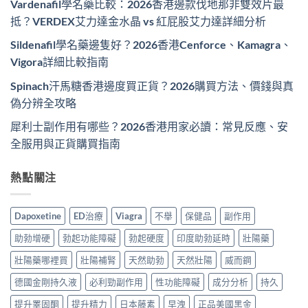
Vardenafil學名藥比較：2026香港邊款伐地那非雙效片最
抵？VERDEX艾力達金水晶 vs 紅屁股艾力達詳細分析
Sildenafil學名藥邊隻好？2026香港Cenforce、Kamagra、
Vigora詳細比較指南
Spinach汗馬糖香港邊度買正貨？2026購買方法、價錢與真
偽分辨全攻略
犀利士副作用有哪些？2026香港用家必讀：常見反應、安
全服用與正貨購買指南
熱點關注
Dapoxetine
ED治療
Viagra
不舉
保健品
副作用
助勃增硬
勃起功能障礙
勃起硬度
印度助勃延時
壯陽藥
壯陽藥哪裡買
壯陽補腎
天然助勃
天然壯陽
威而鋼
德國金剛持久液
必利勁副作用
性功能障礙
成分分析
持久
提升睪固酮
提升精力
日本藤素
早洩
正品美國黑金