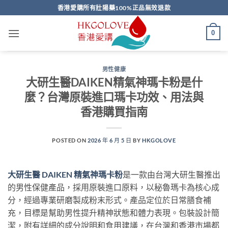
Skip
香港愛購所有壯陽藥100%正品無效退款
to
content
0
男性健康
大研生醫DAIKEN精氣神瑪卡粉是什
麼？台灣原裝進口瑪卡功效、用法與
香港購買指南
POSTED ON
2026 年 6 月 5 日
BY
HKGOLOVE
大研生醫 DAIKEN 精氣神瑪卡粉
是一款由台灣大研生醫推出
的男性保健產品，採用原裝進口原料，以秘魯瑪卡為核心成
分，經過專業研磨製成粉末形式。產品定位於日常膳食補
充，目標是幫助男性提升精神狀態和體力表現。包裝設計簡
潔，附有詳細的成分說明和食用建議，在台灣和香港市場都