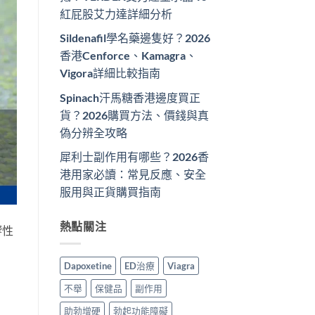
紅屁股艾力達詳細分析
Sildenafil學名藥邊隻好？2026
香港Cenforce、Kamagra、
Vigora詳細比較指南
Spinach汗馬糖香港邊度買正
貨？2026購買方法、價錢與真
偽分辨全攻略
犀利士副作用有哪些？2026香
港用家必讀：常見反應、安全
服用與正貨購買指南
熱點關注
響性
Dapoxetine
ED治療
Viagra
不舉
保健品
副作用
助勃增硬
勃起功能障礙