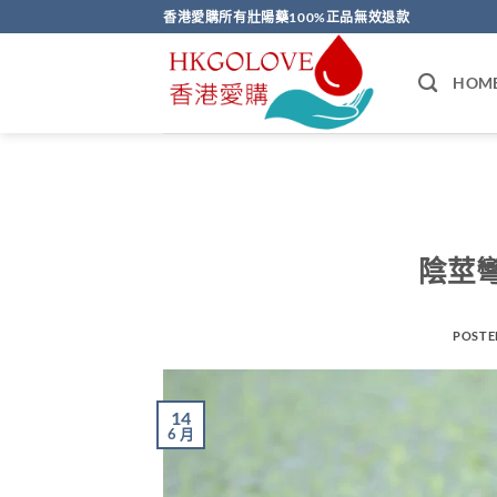
Skip
香港愛購所有壯陽藥100%正品無效退款
to
content
HOM
陰莖
POSTE
14
6 月