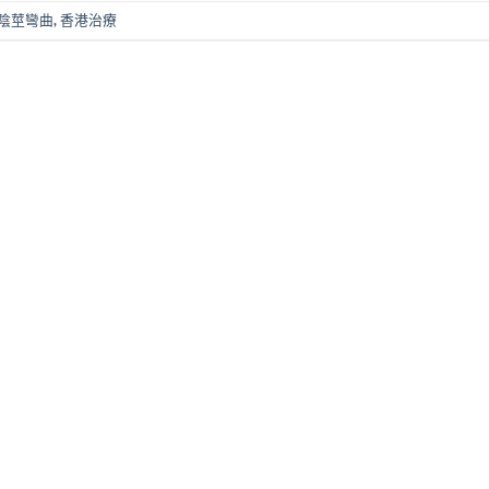
陰莖彎曲
,
香港治療