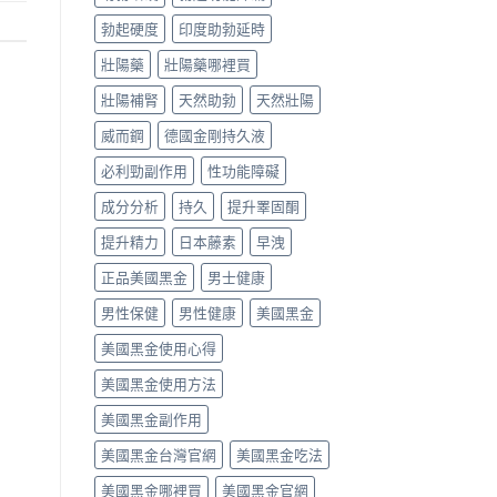
勃起硬度
印度助勃延時
壯陽藥
壯陽藥哪裡買
壯陽補腎
天然助勃
天然壯陽
威而鋼
德國金剛持久液
必利勁副作用
性功能障礙
成分分析
持久
提升睪固酮
提升精力
日本藤素
早洩
正品美國黑金
男士健康
男性保健
男性健康
美國黑金
美國黑金使用心得
美國黑金使用方法
美國黑金副作用
美國黑金台灣官網
美國黑金吃法
美國黑金哪裡買
美國黑金官網