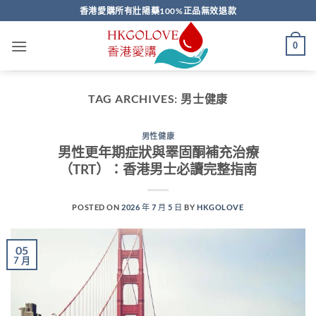
Skip
香港愛購所有壯陽藥100%正品無效退款
to
content
0
TAG ARCHIVES:
男士健康
男性健康
男性更年期症狀與睪固酮補充治療
（TRT）：香港男士必讀完整指南
POSTED ON
2026 年 7 月 5 日
BY
HKGOLOVE
05
7 月