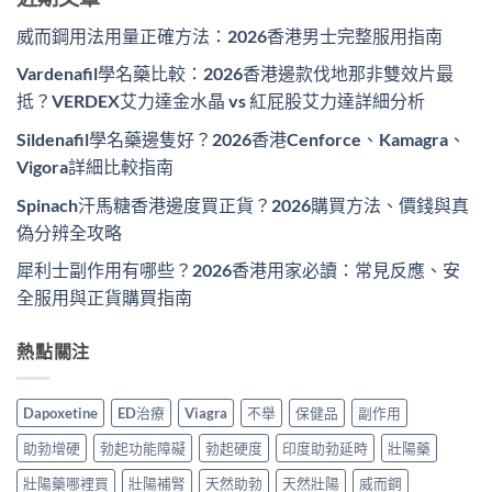
威而鋼用法用量正確方法：2026香港男士完整服用指南
Vardenafil學名藥比較：2026香港邊款伐地那非雙效片最
抵？VERDEX艾力達金水晶 vs 紅屁股艾力達詳細分析
Sildenafil學名藥邊隻好？2026香港Cenforce、Kamagra、
Vigora詳細比較指南
Spinach汗馬糖香港邊度買正貨？2026購買方法、價錢與真
偽分辨全攻略
犀利士副作用有哪些？2026香港用家必讀：常見反應、安
全服用與正貨購買指南
熱點關注
Dapoxetine
ED治療
Viagra
不舉
保健品
副作用
助勃增硬
勃起功能障礙
勃起硬度
印度助勃延時
壯陽藥
壯陽藥哪裡買
壯陽補腎
天然助勃
天然壯陽
威而鋼