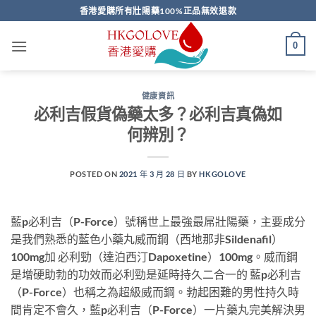
Skip
香港愛購所有壯陽藥100%正品無效退款
to
content
0
健康資訊
必利吉假貨偽藥太多？必利吉真偽如
何辨別？
POSTED ON
2021 年 3 月 28 日
BY
HKGOLOVE
藍p必利吉（P-Force）號稱世上最強最屌壯陽藥，主要成分
是我們熟悉的藍色小藥丸威而鋼（西地那非Sildenafil）
100mg加 必利勁（達泊西汀Dapoxetine）100mg。威而鋼
是增硬助勃的功效而必利勁是延時持久二合一的 藍p必利吉
（P-Force）也稱之為超級威而鋼。勃起困難的男性持久時
間肯定不會久，藍p必利吉（P-Force）一片藥丸完美解決男