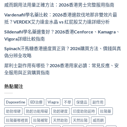
威而鋼用法用量正確方法：2026香港男士完整服用指南
Vardenafil學名藥比較：2026香港邊款伐地那非雙效片最
抵？VERDEX艾力達金水晶 vs 紅屁股艾力達詳細分析
Sildenafil學名藥邊隻好？2026香港Cenforce、Kamagra、
Vigora詳細比較指南
Spinach汗馬糖香港邊度買正貨？2026購買方法、價錢與真
偽分辨全攻略
犀利士副作用有哪些？2026香港用家必讀：常見反應、安
全服用與正貨購買指南
熱點關注
Dapoxetine
ED治療
Viagra
不舉
保健品
副作用
助勃增硬
勃起功能障礙
勃起硬度
印度助勃延時
壯陽藥
壯陽藥哪裡買
壯陽補腎
天然助勃
天然壯陽
威而鋼