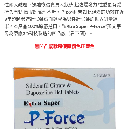
性兩大難題。迅速恢復真男人狀態 超強爆發力 性愛更有感
持久有勁 徵服她高潮不斷。 藍p必利吉如此絕妙的功效在近
3年超越老牌壯陽藥威而鋼成為男性壯陽藥的世界銷量冠
軍。本產品100%原廠進口，“EXtra Super P-Force”英文字
母為原廠3D科技製造的凹凸感（看下圖）。
無凹凸感就是假藥顏色正藍色