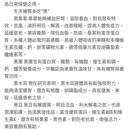
為日常保健之用。
冬天補腎多吃“黑”
黑桑葚 桑葚能夠補益肝腎，滋陰養血，對烏發有特
效，息風，清肝明目，解酒，改善睡眠，提高人體免疫力，
延緩衰老，美容養顏，降低血脂，防癌。桑葚粉富含蛋白
質，多種人體必需的氨基酸，易被人體吸收的果糖和多種維
生素及鐵、鈣、鋅等礦物元素、硒等微量元素及胡蘿蔔素、
纖維素等。
黑棗 黑棗含有蛋白質、糖類、有機酸、維生素和磷、
鈣、鐵等營養成分。中醫認為黑棗性溫味甘，具有補腎與養
胃功效。
黑木耳 現在研究表明，黑木耳膠體具有較強吸附力，
能夠清潔腸胃。還含有核酸、卵磷脂成分，具有健美、美
容，延緩衰老之效。
黑豆 黑豆有暖腸胃、明目活血、利水解毒之效。也是
潤澤肌膚，烏須黑發佳品。富含優質蛋白、維生素B族和維
生素E，還含有核黃素、黑色素。對防老抗衰、增強活力、
美容養顏有幫助。