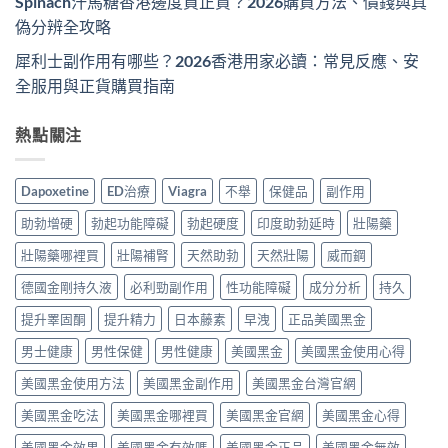
Spinach汗馬糖香港邊度買正貨？2026購買方法、價錢與真
偽分辨全攻略
犀利士副作用有哪些？2026香港用家必讀：常見反應、安
全服用與正貨購買指南
熱點關注
Dapoxetine
ED治療
Viagra
不舉
保健品
副作用
助勃增硬
勃起功能障礙
勃起硬度
印度助勃延時
壯陽藥
壯陽藥哪裡買
壯陽補腎
天然助勃
天然壯陽
威而鋼
德國金剛持久液
必利勁副作用
性功能障礙
成分分析
持久
提升睪固酮
提升精力
日本藤素
早洩
正品美國黑金
男士健康
男性保健
男性健康
美國黑金
美國黑金使用心得
美國黑金使用方法
美國黑金副作用
美國黑金台灣官網
美國黑金吃法
美國黑金哪裡買
美國黑金官網
美國黑金心得
美國黑金效果
美國黑金有效嗎
美國黑金正品
美國黑金無效