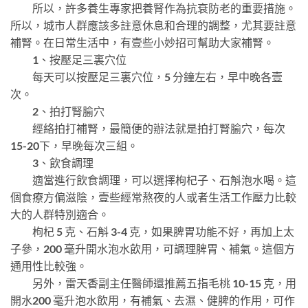
所以，許多養生專家把養腎作為抗衰防老的重要措施。
所以，城市人群應該多註意休息和合理的調整，尤其要註意
補腎。在日常生活中，有壹些小妙招可幫助大家補腎。
1、按壓足三裏穴位
每天可以按壓足三裏穴位，5 分鐘左右，早中晚各壹
次。
2、拍打腎腧穴
經絡拍打補腎，最簡便的辦法就是拍打腎腧穴，每次
15-20下，早晚每次三組。
3、飲食調理
適當進行飲食調理，可以選擇枸杞子、石斛泡水喝。這
個食療方偏滋陰，壹些經常熬夜的人或者生活工作壓力比較
大的人群特別適合。
枸杞 5 克、石斛 3-4 克，如果脾胃功能不好，再加上太
子參，200 毫升開水泡水飲用，可調理脾胃、補氣。這個方
通用性比較強。
另外，雷天香副主任醫師還推薦五指毛桃 10-15 克，用
開水200 毫升泡水飲用，有補氣、去濕、健脾的作用，可作