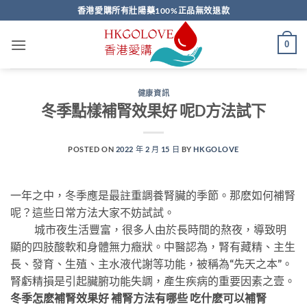
Skip
香港愛購所有壯陽藥100%正品無效退款
to
content
0
健康資訊
冬季點樣補腎效果好 呢D方法試下
POSTED ON
2022 年 2 月 15 日
BY
HKGOLOVE
一年之中，冬季應是最註重調養腎臟的季節。那麽如何補腎
呢？這些日常方法大家不妨試試。
城市夜生活豐富，很多人由於長時間的熬夜，導致明
顯的四肢酸軟和身體無力癥狀。中醫認為，腎有藏精、主生
長、發育、生殖、主水液代謝等功能，被稱為“先天之本”。
腎虧精損是引起臟腑功能失調，產生疾病的重要因素之壹。
冬季怎麽補腎效果好 補腎方法有哪些 吃什麽可以補腎