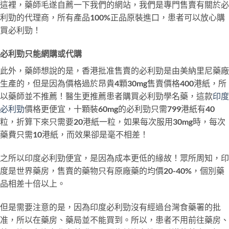
這裡，藥師毛遂自薦一下我們的網站，我們是專門售賣有關於必
利勁的代理商，所有產品100%正品原裝進口，患者可以放心購
買必利勁！
必利勁只能網購或代購
此外，藥師想說的是，香港批准售賣的必利勁是由美納里尼藥廠
生產的，但是因為價格過於昂貴4顆30mg售賣價格400港紙，所
以藥師並不推薦！醫生更推薦患者購買必利勁學名藥，這款
印度
必利勁
價格更便宜，十顆裝60mg的必利勁只需799港紙有40
粒，折算下來只需要20港紙一粒，如果每次服用30mg時，每次
藥費只需10港紙，而效果卻是毫不相差！
之所以印度必利勁便宜，是因為成本更低的緣故！眾所周知，印
度是世界藥房，售賣的藥物只有原廠藥的均價20-40%，個別藥
品相差十倍以上。
但是需要注意的是，因為印度必利勁沒有經過台灣食藥署的批
准，所以在藥房、藥局並不能買到。所以，患者不用前往藥房、