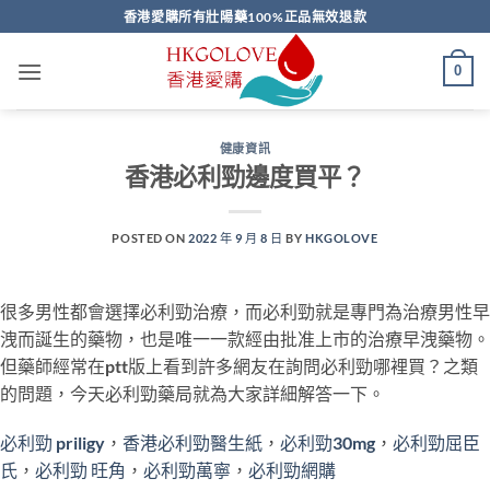
Skip
香港愛購所有壯陽藥100%正品無效退款
to
content
0
健康資訊
香港必利勁邊度買平？
POSTED ON
2022 年 9 月 8 日
BY
HKGOLOVE
很多男性都會選擇必利勁治療，而必利勁就是專門為治療男性早
洩而誕生的藥物，也是唯一一款經由批准上市的治療早洩藥物。
但藥師經常在ptt版上看到許多網友在詢問必利勁哪裡買？之類
的問題，今天必利勁藥局就為大家詳細解答一下。
必利勁 priligy
，
香港必利勁醫生紙
，
必利勁30mg
，
必利勁屈臣
氏
，
必利勁 旺角
，
必利勁萬寧
，
必利勁網購