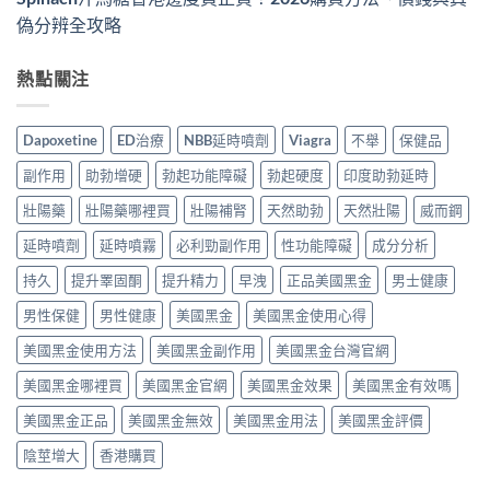
偽分辨全攻略
熱點關注
Dapoxetine
ED治療
NBB延時噴劑
Viagra
不舉
保健品
副作用
助勃增硬
勃起功能障礙
勃起硬度
印度助勃延時
壯陽藥
壯陽藥哪裡買
壯陽補腎
天然助勃
天然壯陽
威而鋼
延時噴劑
延時噴霧
必利勁副作用
性功能障礙
成分分析
持久
提升睪固酮
提升精力
早洩
正品美國黑金
男士健康
男性保健
男性健康
美國黑金
美國黑金使用心得
美國黑金使用方法
美國黑金副作用
美國黑金台灣官網
美國黑金哪裡買
美國黑金官網
美國黑金效果
美國黑金有效嗎
美國黑金正品
美國黑金無效
美國黑金用法
美國黑金評價
陰莖增大
香港購買