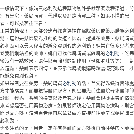
一般情況下，像購買必利勁這種藥物無外乎就那麼幾種渠道，分
別有藥房、藥局購買、代購以及網路購買三種。如果不懂的患
者，可以接著往下看。
正常的情況下，大部分患者都會選擇在醫院藥房或藥局購買必利
勁，這也是藥師最為推薦的渠道。因為，選擇在藥房、藥局購買
必利勁可以最大程度的避免買到假的必利勁！經常有很多患者來
到我們網站咨詢藥師，講自己找代購購買或網購的
必利勁
，吃完
後沒有一點效果，還伴隨著強烈的副作用（例如嘔吐等等）！對
於這點，藥師表示同情，並表示代購或網購時還需擦亮眼睛，才
能避免買到假貨。
如果患者要在藥房、藥局購買
必利勁
的話，首先得先獲得醫師處
方才能購買！而要獲得醫師處方，則需要先前往醫院尋求醫師的
診斷，經過一系列的檢查以及考究之後，藥師會根據患者的情況
來考慮是否使用藥物治療。如果醫師決定使用藥物治療時，則會
開具處方箋，這時患者便可以拿著處方直接前往藥房或藥局購買
必利勁。
需要注意的是，患者一定在有醫師的處方箋後再前往藥房、藥局