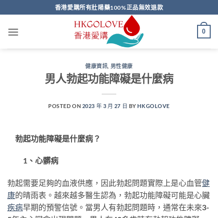
Skip
香港愛購所有壯陽藥100%正品無效退款
to
content
0
健康資訊
,
男性健康
男人勃起功能障礙是什麼病
POSTED ON
2023 年 3 月 27 日
BY
HKGOLOVE
勃起功能障礙是什麼病？
1、心髒病
勃起需要足夠的血液供應，因此勃起問題實際上是心血管
健
康
的晴雨表。越來越多醫生認為，勃起功能障礙可能是心臟
疾病
早期的預警信號。當男人有勃起問題時，通常在未來3-