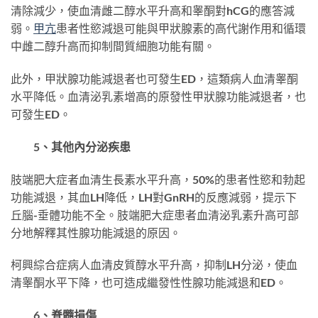
清除減少，使血清雌二醇水平升高和睾酮對hCG的應答減
弱。
甲亢
患者性慾減退可能與甲狀腺素的高代謝作用和循環
中雌二醇升高而抑制間質細胞功能有關。
此外，甲狀腺功能減退者也可發生ED，這類病人血清睾酮
水平降低。血清泌乳素增高的原發性甲狀腺功能減退者，也
可發生ED。
5、其他內分泌疾患
肢端肥大症者血清生長素水平升高，50%的患者性慾和勃起
功能減退，其血LH降低，LH對GnRH的反應減弱，提示下
丘腦-垂體功能不全。肢端肥大症患者血清泌乳素升高可部
分地解釋其性腺功能減退的原因。
柯興綜合症病人血清皮質醇水平升高，抑制LH分泌，使血
清睾酮水平下降，也可造成繼發性性腺功能減退和ED。
6、脊髓損傷