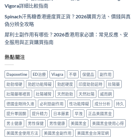
Vigora詳細比較指南
Spinach汗馬糖香港邊度買正貨？2026購買方法、價錢與真
偽分辨全攻略
犀利士副作用有哪些？2026香港用家必讀：常見反應、安
全服用與正貨購買指南
熱點關注
Dapoxetine
ED治療
Viagra
不舉
保健品
副作用
助勃增硬
勃起功能障礙
勃起硬度
印度助勃延時
壯陽藥
壯陽藥哪裡買
壯陽補腎
天然助勃
天然壯陽
威而鋼
德國金剛持久液
必利勁副作用
性功能障礙
成分分析
持久
提升睪固酮
提升精力
日本藤素
早洩
正品美國黑金
男士健康
男性保健
男性健康
美國黑金
美國黑金使用心得
美國黑金使用方法
美國黑金副作用
美國黑金台灣官網