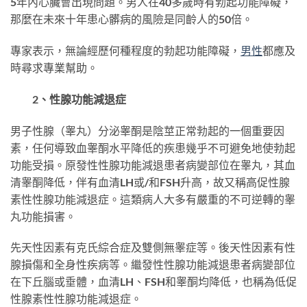
5年內心臟會出現問題。男人在40多歲時有勃起功能障礙，
那麼在未來十年患心髒病的風險是同齡人的50倍。
專家表示，無論經歷何種程度的勃起功能障礙，
男性
都應及
時尋求專業幫助。
2、性腺功能減退症
男子性腺（睾丸）分泌睾酮是陰莖正常勃起的一個重要因
素，任何導致血睾酮水平降低的疾患幾乎不可避免地使勃起
功能受損。原發性性腺功能減退患者病變部位在睾丸，其血
清睾酮降低，伴有血清LH或/和FSH升高，故又稱高促性腺
素性性腺功能減退症。這類病人大多有嚴重的不可逆轉的睾
丸功能損害。
先天性因素有克氏綜合症及雙側無睾症等。後天性因素有性
腺損傷和全身性疾病等。繼發性性腺功能減退患者病變部位
在下丘腦或垂體，血清LH、FSH和睾酮均降低，也稱為低促
性腺素性性腺功能減退症。