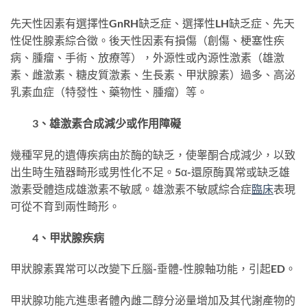
先天性因素有選擇性GnRH缺乏症、選擇性LH缺乏症、先天
性促性腺素綜合徵。後天性因素有損傷（創傷、梗塞性疾
病、腫瘤、手術、放療等），外源性或內源性激素（雄激
素、雌激素、糖皮質激素、生長素、甲狀腺素）過多、高泌
乳素血症（特發性、藥物性、腫瘤）等。
3、雄激素合成減少或作用障礙
幾種罕見的遺傳疾病由於酶的缺乏，使睾酮合成減少，以致
出生時生殖器畸形或男性化不足。5α-還原酶異常或缺乏雄
激素受體造成雄激素不敏感。雄激素不敏感綜合症
臨床
表現
可從不育到兩性畸形。
4、甲狀腺疾病
甲狀腺素異常可以改變下丘腦-垂體-性腺軸功能，引起ED。
甲狀腺功能亢進患者體內雌二醇分泌量增加及其代謝產物的