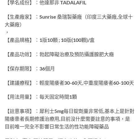
【學名成份】：他達那非 TADALAFIL
【生產廠家】：Sunrise 桑瑞製藥廠（印度三大藥廠,全球十
大藥廠）
，
【產品規格】：1版10顆 ; 10版(100顆)/盒
【產品功效】：勃起障礙治療及預防攝護腺肥大癥
【保存期限】：36個月
【建議療程】：輕度陽痿者30-60天,中重度陽痿者60-100天
【用法用量】：每天固定時間1顆
【註意事項】：犀利士5mg每日錠劑量非常低,基本上是針對
陽痿患者長期修護治療用,目前沒什麼需要註意的事項，是
目前唯一完全不影響日常生活的性功能障礙藥品