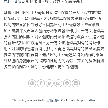
犀利士5毫克
堅持服用，逐步改善，全面提高！
其實，服用犀利士5mg每日錠進行保健的要點，就在於“堅
持”兩個字。堅持服藥，才能夠將其保健效果和治療前列腺
疾病的效果發揮到最好。因為犀利士5mg藥效，會逐漸疊
加，層層深入直達人體內分泌系統發揮作用，一方面通過其
強大的壯陽因數，對人體的內分泌系統進行改善，促進人體
的新陳代謝和血液迴圈。另一方面也通過其獨有的消炎作
用，對您的腺體進行消毒排毒，再通過其獨有的微量元素滋
養您的腎臟和性器官，最終犀利士5mg通過持久的作用來達
到整體的身體素質的提高和性能力的增強！完美的解決前列
腺症狀的問題，還你一份健康，持久的
.
體魄！
This entry was posted in
健康資訊
. Bookmark the
permalink
.