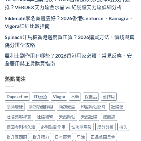
抵？VERDEX艾力達金水晶 vs 紅屁股艾力達詳細分析
Sildenafil學名藥邊隻好？2026香港Cenforce、Kamagra、
Vigora詳細比較指南
Spinach汗馬糖香港邊度買正貨？2026購買方法、價錢與真
偽分辨全攻略
犀利士副作用有哪些？2026香港用家必讀：常見反應、安
全服用與正貨購買指南
熱點關注
Dapoxetine
ED治療
Viagra
不舉
保健品
副作用
助勃增硬
勃起功能障礙
勃起硬度
印度助勃延時
壯陽藥
壯陽藥哪裡買
壯陽補腎
天然助勃
天然壯陽
威而鋼
德國金剛持久液
必利勁副作用
性功能障礙
成分分析
持久
提升睪固酮
提升精力
日本藤素
早洩
正品美國黑金