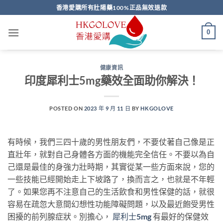
Skip
香港愛購所有壯陽藥100%正品無效退款
to
content
0
健康資訊
印度犀利士5mg藥效全面助你解決！
POSTED ON
2023 年 9 月 11 日
BY
HKGOLOVE
有時候，我們三四十歲的男性朋友們，不要仗著自己像是正
直壯年，就對自己身體各方面的機能完全信任。不要以為自
己還是最佳的身強力壯時期，其實從某一些方面來說，您的
一些技能已經開始走上下坡路了，換而言之，也就是不年輕
了。如果您再不注意自己的生活飲食和男性保健的話，就很
容易在疏忽大意間幻想性功能障礙問題，以及最近飽受男性
困擾的前列腺症狀。別擔心，
犀利士5mg
有最好的保健效