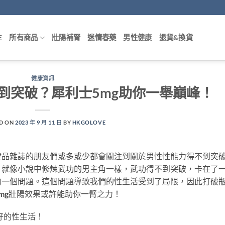
E
所有商品
壯陽補腎
迷情春藥
男性健康
退貨&換貨
健康資訊
到突破？犀利士5mg助你一舉巔峰！
D ON
2023 年 9 月 11 日
BY
HKGOLOVE
健品雜誌的朋友們或多或少都會關注到關於男性性能力得不到突
，就像小說中修煉武功的男主角一樣，武功得不到突破，卡在了
的一個問題。這個問題導致我們的性生活受到了局限，因此打破
mg壯陽效果或許能助你一臂之力！
好的性生活！