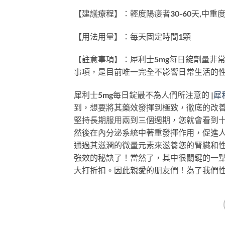
【建議療程】：輕度陽痿者30-60天,中重度陽
【用法用量】：每天固定時間1顆
【註意事項】：犀利士5mg每日錠劑量非
事項，是目前唯一完全不影響日常生活的
犀利士5mg每日錠最不為人們所注意的 |
犀
到，想要將其藥效發揮到極致，徹底的改善
堅持長期服用兩到三個週期，您就會看到
然後在內分泌系統中著重發揮作用，促進
通過其滋潤的微量元素來滋養您的腎臟和性
強效的秘訣了！當然了，其中很關鍵的一
大打折扣。因此親愛的朋友們！為了我們