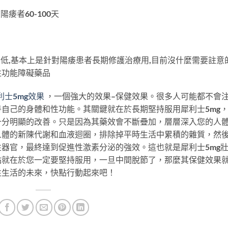
痿者60-100天
常低,基本上是針對陽痿患者長期修護治療用,目前沒什麼需要註意
性功能障礙藥品
利士5mg效果
，一個強大的效果–保健效果。很多人可能都不會
自己的身體和性功能。其關鍵就在於長期堅持服用犀利士5mg
十分明顯的改善。只是因為其藥效會不斷疊加，層層深入您的人
人體的新陳代謝和血液迴圈，排除掉平時生活中累積的雜質，然
器官，最終達到促進性激素分泌的強效。這也就是犀利士5mg
點就在於您一定要堅持服用，一旦中間脫節了，那麼其保健效果
性生活的未來，快點行動起來吧！