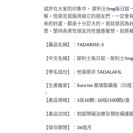
或許在大家的印象中，
犀利士5mg每日錠
解。但是若是服用過它的朋友們，一定會
來的好處，都是十分巨大的。我就是因為
眾，堅持為男性朋友的性健康著想，就將著
【藥品名稱】：TADARISE-5
【中文名稱】：犀利士每日錠、犀利士5mg
【學名成份】：他達那非 TADALAFIL
【生產廠家】：Sunrise 桑瑞製藥廠（印
，
【產品規格】：1版10顆 ; 10版(100顆)/盒
【產品功效】：勃起障礙治療及預防攝護
【保存期限】：36個月