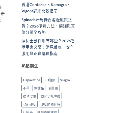
香港Cenforce、Kamagra、
瞭
Vigora詳細比較指南
所帶
Spinach汗馬糖香港邊度買正
大
貨？2026購買方法、價錢與真
偽分辨全攻略
犀利士副作用有哪些？2026香
港用家必讀：常見反應、安全
服用與正貨購買指南
熱點關注
Dapoxetine
ED治療
Viagra
不舉
保健品
副作用
助勃增硬
勃起功能障礙
勃起硬度
印度助勃延時
壯陽藥
壯陽藥哪裡買