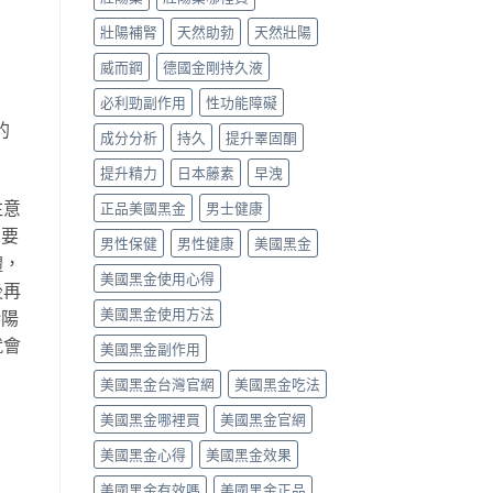
壯陽補腎
天然助勃
天然壯陽
威而鋼
德國金剛持久液
必利勁副作用
性功能障礙
的
成分分析
持久
提升睪固酮
提升精力
日本藤素
早洩
注意
正品美國黑金
男士健康
，要
男性保健
男性健康
美國黑金
體，
美國黑金使用心得
後再
美國黑金使用方法
壯陽
就會
美國黑金副作用
美國黑金台灣官網
美國黑金吃法
美國黑金哪裡買
美國黑金官網
美國黑金心得
美國黑金效果
美國黑金有效嗎
美國黑金正品