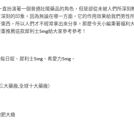
一直扮演著一個普通壯陽藥品的角色，但是卻從未被人們所深刻
有深刻的印象。因為無論在哪一方面，它的作用效果給我們男性
好東西，所以人們才不經常拿出來分享。那麼今天小編秉著福利
重推薦這款犀利士5mg給大家參考參考！
每日錠、犀利士5mg、希愛力5mg、
度三大藥廠,全球十大藥廠）
腺肥大癥