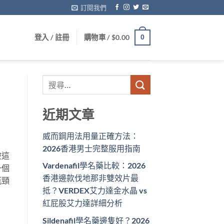
訂閱我們
登入 / 註冊
購物車 /
$
0.00
0
近期文章
威而鋼用法用量正確方法：
2026香港男士完整服用指南
破這
Vardenafil學名藥比較：2026
一個
香港邊款伐地那非雙效片最
瓶頸
抵？VERDEX艾力達金水晶 vs
紅屁股艾力達詳細分析
Sildenafil學名藥邊隻好？2026