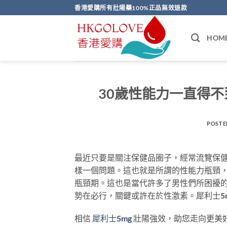
Skip
香港愛購所有壯陽藥100%正品無效退款
to
content
HOM
30歲性能力一直得不
POSTE
最近只要是關注保健品圈子，經常流覽保
樣一個問題。這也就是所謂的性能力瓶頸
瓶頸期。這也是當代許多了男性們所困擾
勢在必行，關鍵或許在於性激素。犀利士5
相信
犀利士5mg
壯陽強效，助您走向更美