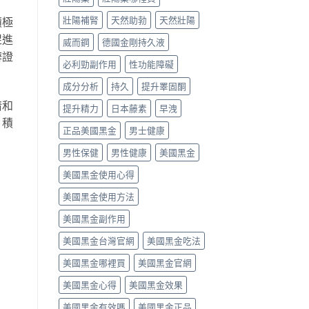
壯陽補腎
天然助勃
天然壯陽
積極
促進
威而鋼
德國金剛持久液
辨證
必利勁副作用
性功能障礙
成分分析
持久
提升睪固酮
情和
提升精力
日本藤素
早洩
，積
正品美國黑金
男士健康
男性保健
男性健康
美國黑金
美國黑金使用心得
美國黑金使用方法
美國黑金副作用
美國黑金台灣官網
美國黑金吃法
美國黑金哪裡買
美國黑金官網
美國黑金心得
美國黑金效果
美國黑金有效嗎
美國黑金正品