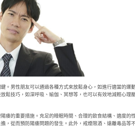
關鍵。男性朋友可以通過各種方式來放鬆身心，如進行適當的運
些放鬆技巧，如深呼吸、瑜伽、冥想等，也可以有效地減輕心理
療陽痿的重要措施。充足的睡眠時間、合理的飲食結構、適度的
負擔，從而預防陽痿問題的發生。此外，戒煙限酒、遠離毒品等