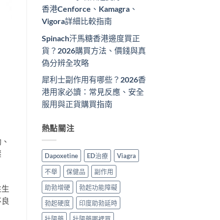
香港Cenforce、Kamagra、
Vigora詳細比較指南
Spinach汗馬糖香港邊度買正
貨？2026購買方法、價錢與真
偽分辨全攻略
犀利士副作用有哪些？2026香
港用家必讀：常見反應、安全
服用與正貨購買指南
熱點關注
動、
壓
Dapoxetine
ED治療
Viagra
不舉
保健品
副作用
助勃增硬
勃起功能障礙
性生
不良
勃起硬度
印度助勃延時
壯陽藥
壯陽藥哪裡買