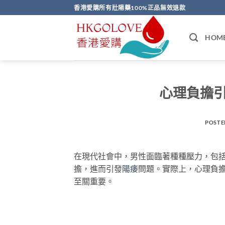
Skip
香港愛購所有壯陽藥100%正品無效退款
to
content
HOM
心理負擔
POSTE
在現代社會中，男性面臨著種種壓力，包
擔，進而引發
陽痿
問題。實際上，心理負
至關重要。