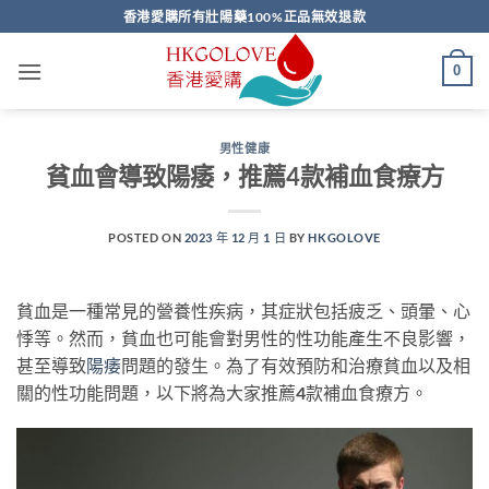
Skip
香港愛購所有壯陽藥100%正品無效退款
to
content
0
男性健康
貧血會導致陽痿，推薦4款補血食療方
POSTED ON
2023 年 12 月 1 日
BY
HKGOLOVE
貧血是一種常見的營養性疾病，其症狀包括疲乏、頭暈、心
悸等。然而，貧血也可能會對男性的性功能產生不良影響，
甚至導致
陽痿
問題的發生。為了有效預防和治療貧血以及相
關的性功能問題，以下將為大家推薦4款補血食療方。