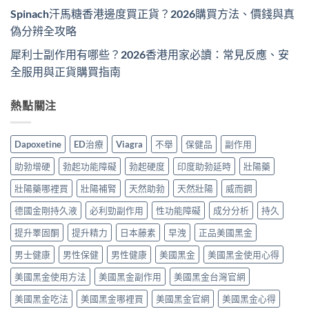
Spinach汗馬糖香港邊度買正貨？2026購買方法、價錢與真
偽分辨全攻略
犀利士副作用有哪些？2026香港用家必讀：常見反應、安
全服用與正貨購買指南
熱點關注
Dapoxetine
ED治療
Viagra
不舉
保健品
副作用
助勃增硬
勃起功能障礙
勃起硬度
印度助勃延時
壯陽藥
壯陽藥哪裡買
壯陽補腎
天然助勃
天然壯陽
威而鋼
德國金剛持久液
必利勁副作用
性功能障礙
成分分析
持久
提升睪固酮
提升精力
日本藤素
早洩
正品美國黑金
男士健康
男性保健
男性健康
美國黑金
美國黑金使用心得
美國黑金使用方法
美國黑金副作用
美國黑金台灣官網
美國黑金吃法
美國黑金哪裡買
美國黑金官網
美國黑金心得