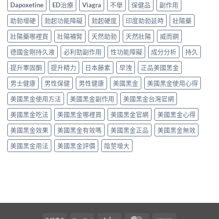
Dapoxetine
ED治療
Viagra
不舉
保健品
副作用
助勃增硬
勃起功能障礙
勃起硬度
印度助勃延時
壯陽藥
壯陽藥哪裡買
壯陽補腎
天然助勃
天然壯陽
威而鋼
德國金剛持久液
必利勁副作用
性功能障礙
成分分析
持久
提升睪固酮
提升精力
日本藤素
早洩
正品美國黑金
男士健康
男性保健
男性健康
美國黑金
美國黑金使用心得
美國黑金使用方法
美國黑金副作用
美國黑金台灣官網
美國黑金吃法
美國黑金哪裡買
美國黑金官網
美國黑金心得
美國黑金效果
美國黑金有效嗎
美國黑金正品
美國黑金無效
美國黑金用法
美國黑金評價
陰莖增大