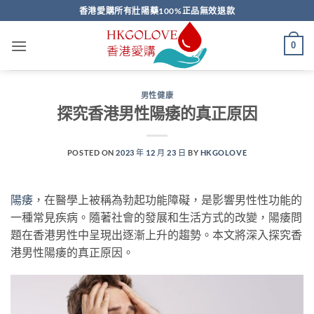
Skip
香港愛購所有壯陽藥100%正品無效退款
to
content
0
男性健康
探究香港男性陽痿的真正原因
POSTED ON
2023 年 12 月 23 日
BY
HKGOLOVE
陽痿
，在醫學上被稱為勃起功能障礙，是影響男性性功能的
一種常見疾病。隨著社會的發展和生活方式的改變，陽痿問
題在香港男性中呈現出逐漸上升的趨勢。本文將深入探究香
港男性陽痿的真正原因。