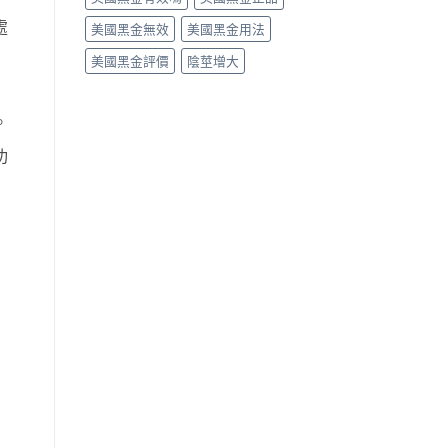
處
美國黑金無效
美國黑金用法
美國黑金評價
陰莖增大
。
功