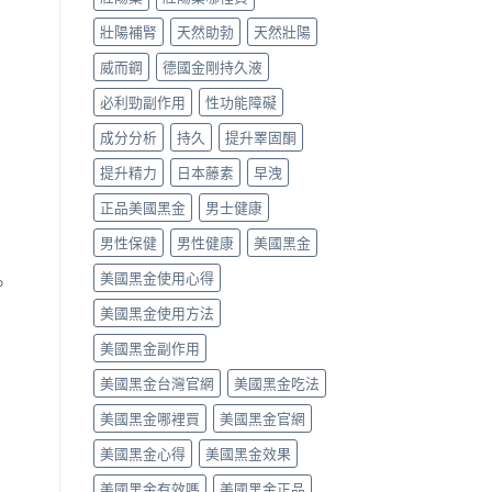
壯陽補腎
天然助勃
天然壯陽
威而鋼
德國金剛持久液
必利勁副作用
性功能障礙
成分分析
持久
提升睪固酮
提升精力
日本藤素
早洩
正品美國黑金
男士健康
男性保健
男性健康
美國黑金
美國黑金使用心得
。
美國黑金使用方法
美國黑金副作用
美國黑金台灣官網
美國黑金吃法
美國黑金哪裡買
美國黑金官網
美國黑金心得
美國黑金效果
美國黑金有效嗎
美國黑金正品