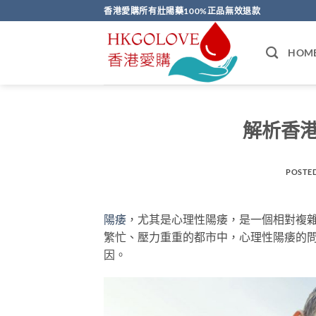
Skip
香港愛購所有壯陽藥100%正品無效退款
to
content
HOM
解析香
POSTE
陽痿
，尤其是心理性陽痿，是一個相對複
繁忙、壓力重重的都市中，心理性陽痿的
因。