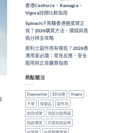
香港Cenforce、Kamagra、
Vigora詳細比較指南
Spinach汗馬糖香港邊度買正
貨？2026購買方法、價錢與真
偽分辨全攻略
犀利士副作用有哪些？2026香
港用家必讀：常見反應、安全
服用與正貨購買指南
熱點關注
Dapoxetine
ED治療
Viagra
性
不舉
保健品
副作用
助勃增硬
勃起功能障礙
勃起硬度
印度助勃延時
壯陽藥
壯陽藥哪裡買