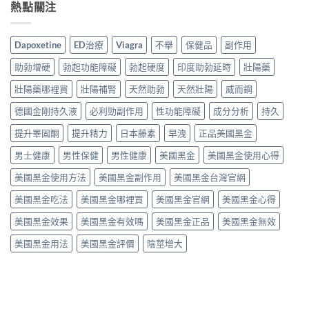
熱點關注
Dapoxetine
ED治療
Viagra
不舉
保健品
副作用
助勃增硬
勃起功能障礙
勃起硬度
印度助勃延時
壯陽藥
壯陽藥哪裡買
壯陽補腎
天然助勃
天然壯陽
威而鋼
德國金剛持久液
必利勁副作用
性功能障礙
成分分析
持久
提升睪固酮
提升精力
日本藤素
早洩
正品美國黑金
男士健康
男性保健
男性健康
美國黑金
美國黑金使用心得
美國黑金使用方法
美國黑金副作用
美國黑金台灣官網
美國黑金吃法
美國黑金哪裡買
美國黑金官網
美國黑金心得
美國黑金效果
美國黑金有效嗎
美國黑金正品
美國黑金無效
美國黑金用法
美國黑金評價
陰莖增大