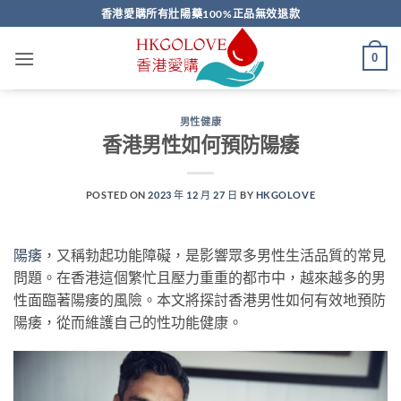
Skip
香港愛購所有壯陽藥100%正品無效退款
to
content
0
男性健康
香港男性如何預防陽痿
POSTED ON
2023 年 12 月 27 日
BY
HKGOLOVE
陽痿
，又稱勃起功能障礙，是影響眾多男性生活品質的常見
問題。在香港這個繁忙且壓力重重的都市中，越來越多的男
性面臨著陽痿的風險。本文將探討香港男性如何有效地預防
陽痿，從而維護自己的性功能健康。