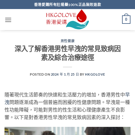
Skip
香港愛購所有壯陽藥100%正品無效退款
to
content
0
男性健康
深入了解香港男性早洩的常見致病因
素及綜合治療途徑
POSTED ON
2024 年 1 月 25 日
BY
HKGOLOVE
隨著現代生活節奏的快速和生活壓力的增加，香港男性中
早
洩
問題逐漸成為一個普遍而困擾的性健康問題。早洩是一種
性功能障礙，可能對男性的性生活和心理健康產生不良影
響。以下是對香港男性早洩的常見致病因素的深入探討：