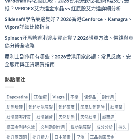
Vardenafil學名藥比較：2026香港邊款伐地那非雙效片最
抵？VERDEX艾力達金水晶 vs 紅屁股艾力達詳細分析
Sildenafil學名藥邊隻好？2026香港Cenforce、Kamagra、
Vigora詳細比較指南
Spinach汗馬糖香港邊度買正貨？2026購買方法、價錢與真
偽分辨全攻略
犀利士副作用有哪些？2026香港用家必讀：常見反應、安
全服用與正貨購買指南
熱點關注
Dapoxetine
ED治療
Viagra
不舉
保健品
副作用
助勃增硬
勃起功能障礙
勃起硬度
印度助勃延時
壯陽藥
壯陽藥哪裡買
壯陽補腎
天然助勃
天然壯陽
威而鋼
德國金剛持久液
必利勁副作用
性功能障礙
成分分析
持久
提升睪固酮
提升精力
日本藤素
早洩
正品美國黑金