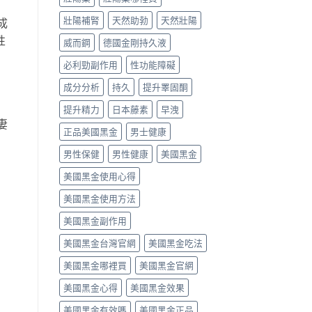
壯陽補腎
天然助勃
天然壯陽
成
性
威而鋼
德國金剛持久液
必利勁副作用
性功能障礙
成分分析
持久
提升睪固酮
提升精力
日本藤素
早洩
妻
正品美國黑金
男士健康
男性保健
男性健康
美國黑金
美國黑金使用心得
美國黑金使用方法
美國黑金副作用
美國黑金台灣官網
美國黑金吃法
美國黑金哪裡買
美國黑金官網
美國黑金心得
美國黑金效果
美國黑金有效嗎
美國黑金正品