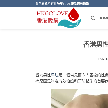
Skip
香港愛購所有壯陽藥100%正品無效退款
to
content
HOM
香港男
POSTE
香港男性
早洩
是一個常見而令人困擾的性
病原因是制定有效治療和預防措施的首要