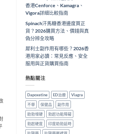
香港Cenforce、Kamagra、
Vigora詳細比較指南
Spinach汗馬糖香港邊度買正
貨？2026購買方法、價錢與真
偽分辨全攻略
犀利士副作用有哪些？2026香
港用家必讀：常見反應、安全
服用與正貨購買指南
熱點關注
Dapoxetine
ED治療
Viagra
致
不舉
保健品
副作用
助勃增硬
勃起功能障礙
對
勃起硬度
印度助勃延時
平
壯陽藥
壯陽藥哪裡買