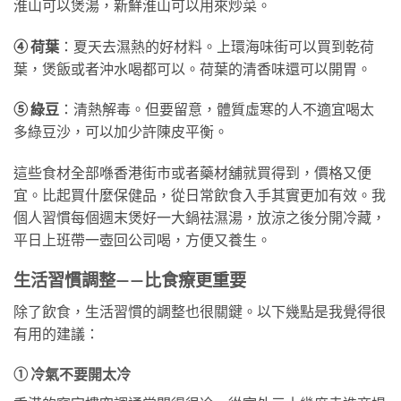
淮山可以煲湯，新鮮淮山可以用來炒菜。
④ 荷葉
：夏天去濕熱的好材料。上環海味街可以買到乾荷
葉，煲飯或者沖水喝都可以。荷葉的清香味還可以開胃。
⑤ 綠豆
：清熱解毒。但要留意，體質虛寒的人不適宜喝太
多綠豆沙，可以加少許陳皮平衡。
這些食材全部喺香港街市或者藥材舖就買得到，價格又便
宜。比起買什麼保健品，從日常飲食入手其實更加有效。我
個人習慣每個週末煲好一大鍋祛濕湯，放涼之後分開冷藏，
平日上班帶一壺回公司喝，方便又養生。
生活習慣調整——比食療更重要
除了飲食，生活習慣的調整也很關鍵。以下幾點是我覺得很
有用的建議：
① 冷氣不要開太冷