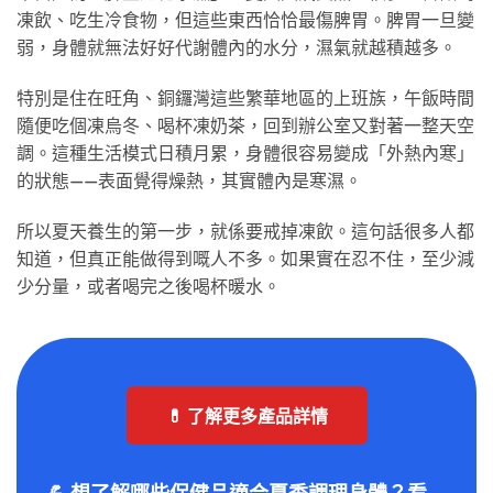
凍飲、吃生冷食物，但這些東西恰恰最傷脾胃。脾胃一旦變
弱，身體就無法好好代謝體內的水分，濕氣就越積越多。
特別是住在旺角、銅鑼灣這些繁華地區的上班族，午飯時間
隨便吃個凍烏冬、喝杯凍奶茶，回到辦公室又對著一整天空
調。這種生活模式日積月累，身體很容易變成「外熱內寒」
的狀態——表面覺得燥熱，其實體內是寒濕。
所以夏天養生的第一步，就係要戒掉凍飲。這句話很多人都
知道，但真正能做得到嘅人不多。如果實在忍不住，至少減
少分量，或者喝完之後喝杯暖水。
💊 了解更多產品詳情