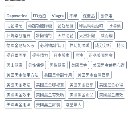
Dapoxetine
ED治療
Viagra
不舉
保健品
副作用
助勃增硬
勃起功能障礙
勃起硬度
印度助勃延時
壯陽藥
壯陽藥哪裡買
壯陽補腎
天然助勃
天然壯陽
威而鋼
德國金剛持久液
必利勁副作用
性功能障礙
成分分析
持久
提升睪固酮
提升精力
日本藤素
早洩
正品美國黑金
男士健康
男性保健
男性健康
美國黑金
美國黑金使用心得
美國黑金使用方法
美國黑金副作用
美國黑金台灣官網
美國黑金吃法
美國黑金哪裡買
美國黑金官網
美國黑金心得
美國黑金效果
美國黑金有效嗎
美國黑金正品
美國黑金無效
美國黑金用法
美國黑金評價
陰莖增大