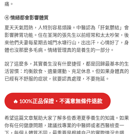
痛。
④ 情緒都會影響體質
夏天天氣悶熱，人特別容易煩躁。中醫認為「肝氣鬱結」會
影響脾胃功能。住在荃灣的張先生以前經常和太太吵架，後
來他們夫妻每星期去城門水塘行山，出出汗，心情好了，身
體也沒那麼多毛病。情緒管理真的是養生的一部分。
說了這麼多，其實養生沒有什麼捷徑，都是回歸最基本的生
活習慣：均衡飲食、適量運動、充足休息。但如果身體真的
已經有不舒服的症狀，就要認真處理，不要拖延。
🔥
100%正品保證・不滿意無條件退款
希望這篇文章幫助大家了解多些香港夏季養生的知識。如果
你有任何健康問題，建議找專業的中醫師或者西醫檢查一
下，每個人體質不同，最重要是根據自己的實際情況去調