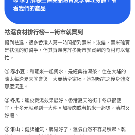
💪
想了解哪些保健品適合夏季調理身體？看
看我們的產品
祛濕食材排行榜——街市就買到
提到祛濕，很多香港人第一時間想到薏米。沒錯，薏米確實
是祛濕的好幫手，但其實還有許多街市就買到的食材可以幫
忙。
① 赤小豆
：和薏米一起煲水，是經典祛濕茶。住在大埔的
陳太每逢夏天就會煲一大壺給全家喝，她說喝完之後身體沒
那麼沉重。
② 冬瓜
：連皮煲湯效果最好。香港夏天的街市冬瓜很便
宜，十多元就買到一大件。加瘦肉或者蝦米一起煲，清甜又
好喝。
③ 淮山
：健脾補氣，脾胃好了，濕氣自然不容易積聚。乾