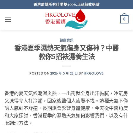
Skip
香港愛購所有壯陽藥100%正品無效退款
to
content
0
健康資訊
香港夏季濕熱天氣傷身又傷神？中醫
教你5招袪濕養生法
POSTED ON
2026 年 5 月 28 日
BY
HKGOLOVE
香港的夏天氣候潮濕炎熱，一出街就全身出汗黏膩，冷氣房
又凍得令人打冷顫，回家後整個人疲憊不堪。這種天氣不僅
讓人感到不舒適，長期還會影響身體健康。今天從中醫角度
和大家探討，香港夏季的濕熱天氣如何影響我們，以及有什
麼調理方法。