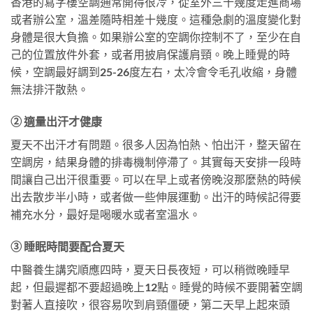
香港的寫字樓空調通常開得很冷，從室外三十幾度走進商場
或者辦公室，溫差隨時相差十幾度。這種急劇的溫度變化對
身體是很大負擔。如果辦公室的空調你控制不了，至少在自
己的位置放件外套，或者用披肩保護肩頸。晚上睡覺的時
候，空調最好調到25-26度左右，太冷會令毛孔收縮，身體
無法排汗散熱。
② 適量出汗才健康
夏天不出汗才有問題。很多人因為怕熱、怕出汗，整天留在
空調房，結果身體的排毒機制停滯了。其實每天安排一段時
間讓自己出汗很重要。可以在早上或者傍晚沒那麼熱的時候
出去散步半小時，或者做一些伸展運動。出汗的時候記得要
補充水分，最好是喝暖水或者室溫水。
③ 睡眠時間要配合夏天
中醫養生講究順應四時，夏天日長夜短，可以稍微晚睡早
起，但最遲都不要超過晚上12點。睡覺的時候不要開著空調
對著人直接吹，很容易吹到肩頸僵硬，第二天早上起來頭