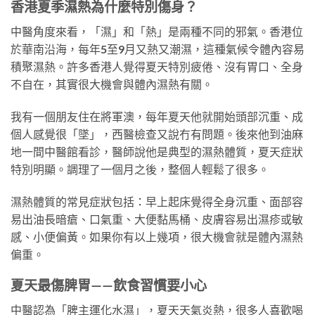
香港夏季濕熱為什麼特別傷身？
中醫角度來看，「濕」和「熱」是兩種不同的邪氣。香港位
於華南沿海，每年5至9月又熱又潮濕，這種氣候令體內容易
積聚濕熱。許多香港人覺得夏天特別疲倦、沒有胃口、全身
不自在，其實很大機會與體內濕熱有關。
我有一個朋友住在將軍澳，每年夏天他就開始頭部沉重、成
個人感覺很「墜」，西醫檢查又說冇有問題。後來他到油麻
地一間中醫館看診，醫師說他是典型的濕熱體質，夏天症狀
特別明顯。調理了一個月之後，整個人輕鬆了很多。
濕熱體質的常見症狀包括：早上起床覺得全身沉重、面部容
易出油長暗瘡、口氣重、大便黏馬桶、皮膚容易出濕疹或敏
感、小便偏黃。如果你有以上幾項，很大機會就是體內濕熱
偏重。
夏天最傷脾胃——飲食習慣要小心
中醫認為「脾主運化水濕」，夏天天氣炎熱，很多人喜歡喝