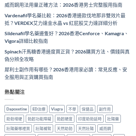
威而鋼用法用量正確方法：2026香港男士完整服用指南
Vardenafil學名藥比較：2026香港邊款伐地那非雙效片最
抵？VERDEX艾力達金水晶 vs 紅屁股艾力達詳細分析
Sildenafil學名藥邊隻好？2026香港Cenforce、Kamagra、
Vigora詳細比較指南
Spinach汗馬糖香港邊度買正貨？2026購買方法、價錢與真
偽分辨全攻略
犀利士副作用有哪些？2026香港用家必讀：常見反應、安
全服用與正貨購買指南
熱點關注
Dapoxetine
ED治療
Viagra
不舉
保健品
副作用
助勃增硬
勃起功能障礙
勃起硬度
印度助勃延時
壯陽藥
壯陽藥哪裡買
壯陽補腎
天然助勃
天然壯陽
威而鋼