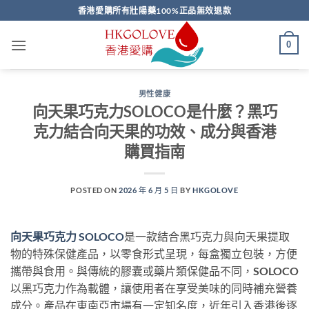
Skip
香港愛購所有壯陽藥100%正品無效退款
to
content
0
男性健康
向天果巧克力SOLOCO是什麼？黑巧
克力結合向天果的功效、成分與香港
購買指南
POSTED ON
2026 年 6 月 5 日
BY
HKGOLOVE
向天果巧克力 SOLOCO
是一款結合黑巧克力與向天果提取
物的特殊保健產品，以零食形式呈現，每盒獨立包裝，方便
攜帶與食用。與傳統的膠囊或藥片類保健品不同，SOLOCO
以黑巧克力作為載體，讓使用者在享受美味的同時補充營養
成分。產品在東南亞市場有一定知名度，近年引入香港後逐