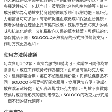
多種活性成分，包括皂苷、黃酮類化合物和生物鹼等。這些
成分被認為有助於支持身體的循環系統和代謝功能。黑巧克
力則富含可可多酚，有助於促進血液循環和保護血管健康。
兩者的結合在理論上具有協同效應，既能享受黑巧克力的美
味和抗氧化益處，又能攝取向天果的草本精華。與傳統的化
學保健品不同，SOLOCO以天然食品的形式提供營養支持，
作用方式更為溫和。
使用方法與建議
每次食用1至2顆，直接含服或咀嚼均可。建議在日間作為零
食食用，或在工作疲勞時作為補充。由於含有黑巧克力成
分，建議適量食用，每日不超過建議份量。與傳統保健品不
同，SOLOCO不需要搭配開水服用，食用更加方便。建議存
放在陰涼乾燥處，避免高溫導致巧克力融化。對於不喜歡傳
統藥片或膠囊形式的使用者來說，SOLOCO的巧克力形式是
一個不錯的替代選擇。